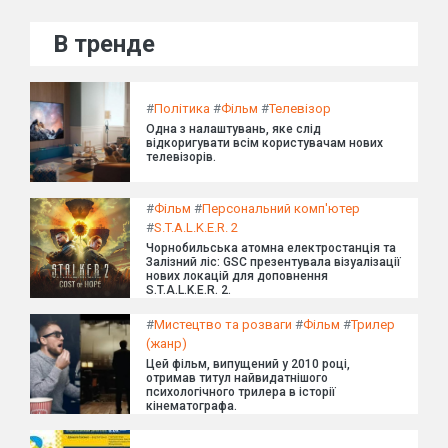
В тренде
#
Політика
#
Фільм
#
Телевізор
Одна з налаштувань, яке слід
відкоригувати всім користувачам нових
телевізорів.
#
Фільм
#
Персональний комп'ютер
#
S.T.A.L.K.E.R. 2
Чорнобильська атомна електростанція та
Залізний ліс: GSC презентувала візуалізації
нових локацій для доповнення
S.T.A.L.K.E.R. 2.
#
Мистецтво та розваги
#
Фільм
#
Трилер
(жанр)
Цей фільм, випущений у 2010 році,
отримав титул найвидатнішого
психологічного трилера в історії
кінематографа.