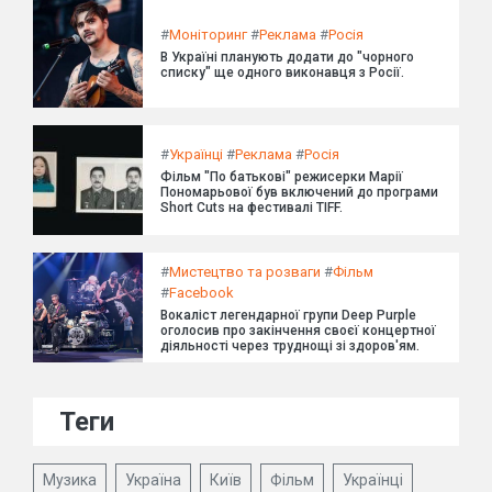
#
Моніторинг
#
Реклама
#
Росія
В Україні планують додати до "чорного
списку" ще одного виконавця з Росії.
#
Українці
#
Реклама
#
Росія
Фільм "По батькові" режисерки Марії
Пономарьової був включений до програми
Short Cuts на фестивалі TIFF.
#
Мистецтво та розваги
#
Фільм
#
Facebook
Вокаліст легендарної групи Deep Purple
оголосив про закінчення своєї концертної
діяльності через труднощі зі здоров'ям.
Теги
Музика
Україна
Київ
Фільм
Українці