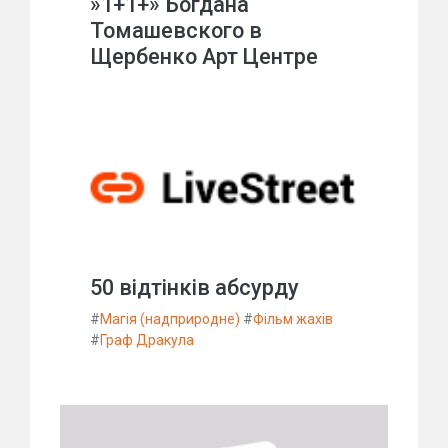
»1+1+» Богдана
Томашевского в
Щербенко Арт Центре
50 відтінків абсурду
#
Магія (надприродне)
#
Фільм жахів
#
Граф Дракула