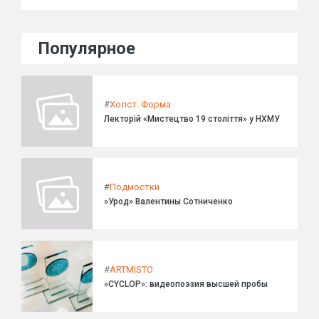
Популярное
#
Холст. Форма
Лекторій «Мистецтво 19 століття» у НХМУ
#
Подмостки
»Урод» Валентины Сотниченко
#
ARTMISTO
»CYCLOP»: видеопоэзия высшей пробы