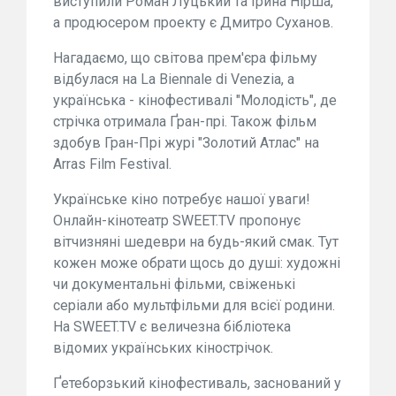
виступили Роман Луцький та Ірина Нірша,
а продюсером проекту є Дмитро Суханов.
Нагадаємо, що світова прем'єра фільму
відбулася на La Biennale di Venezia, а
українська - кінофестивалі "Молодість", де
стрічка отримала Ґран-прі. Також фільм
здобув Гран-Прі журі "Золотий Атлас" на
Arras Film Festival.
Українське кіно потребує нашої уваги!
Онлайн-кінотеатр SWEET.TV пропонує
вітчизняні шедеври на будь-який смак. Тут
кожен може обрати щось до душі: художні
чи документальні фільми, свіженькі
серіали або мультфільми для всієї родини.
На SWEET.TV є величезна бібліотека
відомих українських кінострічок.
Ґетеборзький кінофестиваль, заснований у