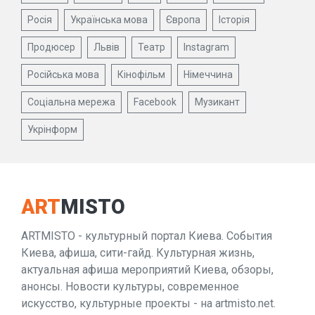
Росія
Українська мова
Європа
Історія
Продюсер
Львів
Театр
Instagram
Російська мова
Кінофільм
Німеччина
Соціальна мережа
Facebook
Музикант
Укрінформ
ART
MISTO
ARTMISTO - культурный портал Киева. События
Киева, афиша, сити-гайд. Культурная жизнь,
актуальная афиша мероприятий Киева, обзоры,
анонсы. Новости культуры, современное
искусство, культурные проекты - на artmisto.net.