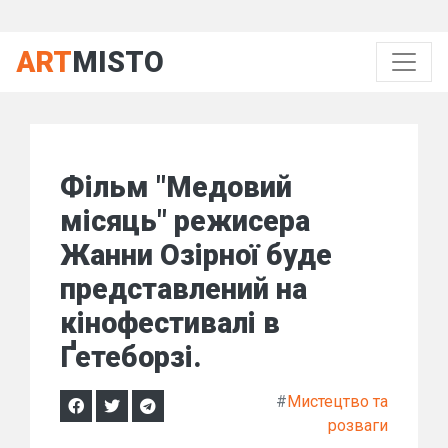
ART
MISTO
Фільм "Медовий
місяць" режисера
Жанни Озірної буде
представлений на
кінофестивалі в
Ґетеборзі.
#
Мистецтво та
розваги