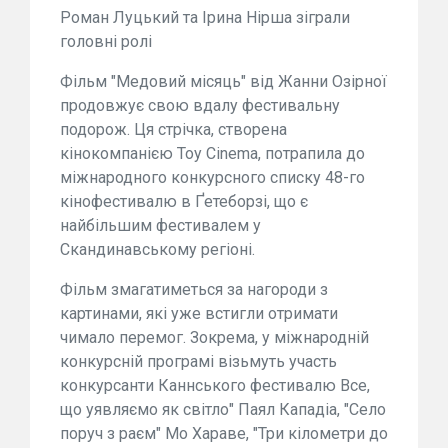
Роман Луцький та Ірина Нірша зіграли
головні ролі
Фільм "Медовий місяць" від Жанни Озірної
продовжує свою вдалу фестивальну
подорож. Ця стрічка, створена
кінокомпанією Toy Cinema, потрапила до
міжнародного конкурсного списку 48-го
кінофестивалю в Ґетеборзі, що є
найбільшим фестивалем у
Скандинавському регіоні.
Фільм змагатиметься за нагороди з
картинами, які уже встигли отримати
чимало перемог. Зокрема, у міжнародній
конкурсній програмі візьмуть участь
конкурсанти Каннського фестивалю Все,
що уявляємо як світло" Паял Кападіа, "Село
поруч з раєм" Мо Хараве, "Три кілометри до