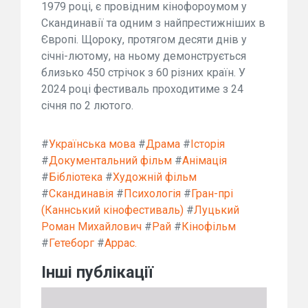
1979 році, є провідним кінофороумом у
Скандинавії та одним з найпрестижніших в
Європі. Щороку, протягом десяти днів у
січні-лютому, на ньому демонструється
близько 450 стрічок з 60 різних країн. У
2024 році фестиваль проходитиме з 24
січня по 2 лютого.
#
Українська мова
#
Драма
#
Історія
#
Документальний фільм
#
Анімація
#
Бібліотека
#
Художній фільм
#
Скандинавія
#
Психологія
#
Гран-прі
(Каннський кінофестиваль)
#
Луцький
Роман Михайлович
#
Рай
#
Кінофільм
#
Гетеборг
#
Аррас.
Інші публікації