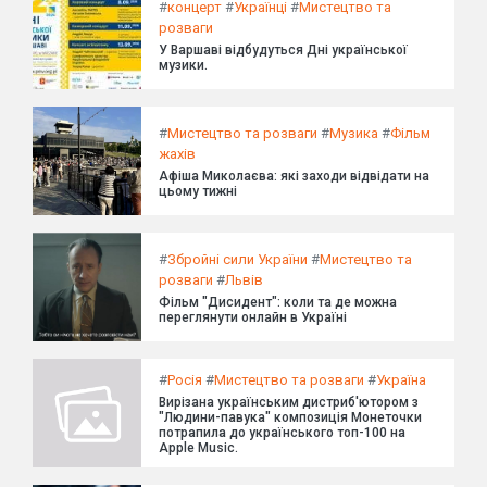
#
концерт
#
Українці
#
Мистецтво та
розваги
У Варшаві відбудуться Дні української
музики.
#
Мистецтво та розваги
#
Музика
#
Фільм
жахів
Афіша Миколаєва: які заходи відвідати на
цьому тижні
#
Збройні сили України
#
Мистецтво та
розваги
#
Львів
Фільм "Дисидент": коли та де можна
переглянути онлайн в Україні
#
Росія
#
Мистецтво та розваги
#
Україна
Вирізана українським дистриб'ютором з
"Людини-павука" композиція Монеточки
потрапила до українського топ-100 на
Apple Music.