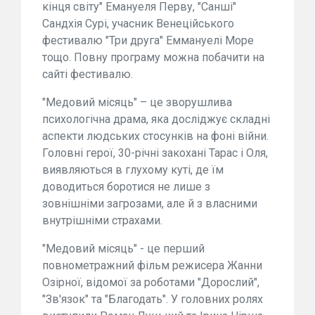
кінця світу" Емануеля Перву, "Санші"
Сандхія Сурі, учасник Венеційського
фестивалю "Три друга" Еммануелі Море
тощо. Повну програму можна побачити на
сайті фестивалю.
"Медовий місяць" – це зворушлива
психологічна драма, яка досліджує складні
аспекти людських стосунків на фоні війни.
Головні герої, 30-річні закохані Тарас і Оля,
виявляються в глухому куті, де їм
доводиться боротися не лише з
зовнішніми загрозами, але й з власними
внутрішніми страхами.
"Медовий місяць" - це перший
повнометражний фільм режисера Жанни
Озірної, відомої за роботами "Дорослий",
"Зв'язок" та "Благодать". У головних ролях