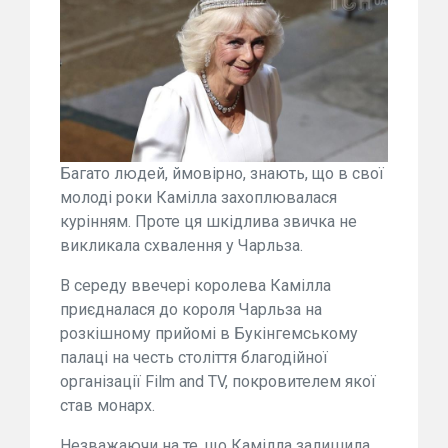
Багато людей, ймовірно, знають, що в свої
молоді роки Камілла захоплювалася
курінням. Проте ця шкідлива звичка не
викликала схвалення у Чарльза.
В середу ввечері королева Камілла
приєдналася до короля Чарльза на
розкішному прийомі в Букінгемському
палаці на честь століття благодійної
організації Film and TV, покровителем якої
став монарх.
Незважаючи на те, що Камілла залишила