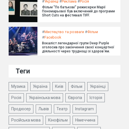
#
Українці
#
Реклама
#
Росія
Фільм "По батькові" режисерки Марії
Пономарьової був включений до програми
Short Cuts на фестивалі TIFF.
#
Мистецтво та розваги
#
Фільм
#
Facebook
Вокаліст легендарної групи Deep Purple
оголосив про закінчення своєї концертної
діяльності через труднощі зі здоров'ям.
Теги
Музика
Україна
Київ
Фільм
Українці
Росія
Українська мова
Європа
Історія
Продюсер
Львів
Театр
Instagram
Російська мова
Кінофільм
Німеччина