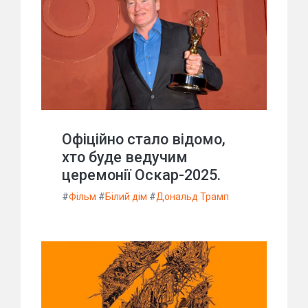
Офіційно стало відомо,
хто буде ведучим
церемонії Оскар-2025.
#
Фільм
#
Білий дім
#
Дональд Трамп