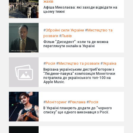
жахів
Афіша Миколаєва: які заходи відвідати на
цьому тижні
#
Збройні сили України
#
Мистецтво та
розваги
#
Львів
Фільм "Дисидент": коли та де можна
переглянути онлайн в Україні
#
Росія
#
Мистецтво та розваги
#
Україна
Вирізана українським дистриб'ютором з
"Людини-павука" композиція Монеточки
потрапила до українського топ-100 на
Apple Music.
#
Моніторинг
#
Реклама
#
Росія
В Україні планують додати до "чорного
списку" ще одного виконавця з Росії.