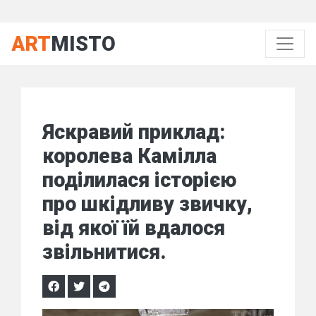
ART
MISTO
Яскравий приклад:
королева Камілла
поділилася історією
про шкідливу звичку,
від якої їй вдалося
звільнитися.