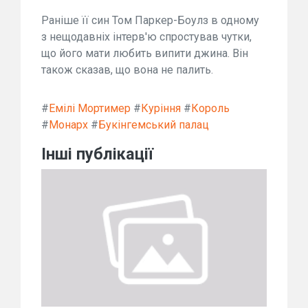
Раніше її син Том Паркер-Боулз в одному
з нещодавніх інтерв'ю спростував чутки,
що його мати любить випити джина. Він
також сказав, що вона не палить.
#
Емілі Мортимер
#
Куріння
#
Король
#
Монарх
#
Букінгемський палац
Інші публікації