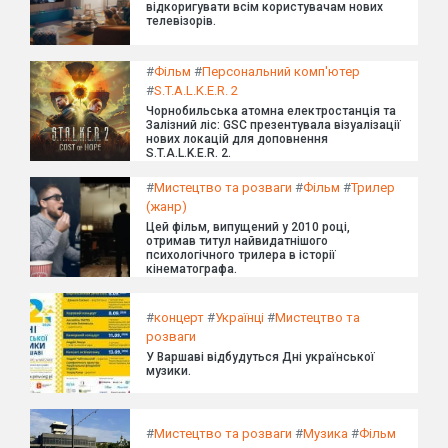
відкоригувати всім користувачам нових
телевізорів.
#
Фільм
#
Персональний комп'ютер
#
S.T.A.L.K.E.R. 2
Чорнобильська атомна електростанція та
Залізний ліс: GSC презентувала візуалізації
нових локацій для доповнення
S.T.A.L.K.E.R. 2.
#
Мистецтво та розваги
#
Фільм
#
Трилер
(жанр)
Цей фільм, випущений у 2010 році,
отримав титул найвидатнішого
психологічного трилера в історії
кінематографа.
#
концерт
#
Українці
#
Мистецтво та
розваги
У Варшаві відбудуться Дні української
музики.
#
Мистецтво та розваги
#
Музика
#
Фільм