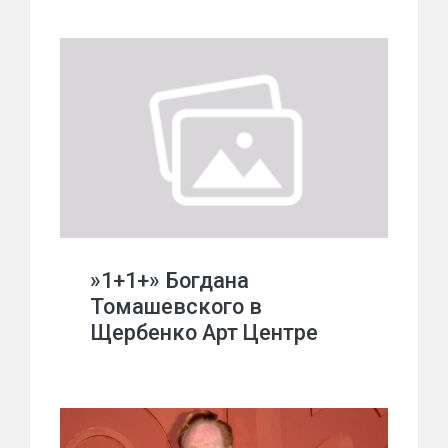
»1+1+» Богдана
Томашевского в
Щербенко Арт Центре