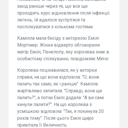
захід раніше через те, що все ще
проходить курс відновлення після інфекції
легень, їй вдалося зустрітися та
поспілкуватися з кількома гостями.
Камілла мала бесіду з акторкою Емілі
Мортімер. Жінки відверто обговорили
матір Емілі, Пенелопу, яку королева знає в
особистому спілкуванні, повідомляє Mirror.
Королева поцікавилася, як у акторки
справи, на що вона відповіла: "О, вона
палить так само, як і раніше". Камілла
жартівливо запитала: "Справді, вона ще
палить?", а потім Емілі додала: "А ви самі
кинули палити?". На що королева з
усмішкою відповіла: "Так, я покинула 20
років тому". Після цього Емілі щиро
привітала Її Величність.