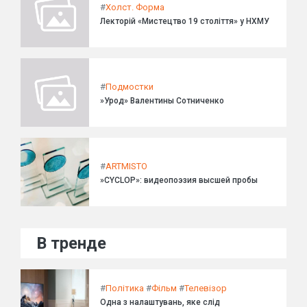
#
Холст. Форма
Лекторій «Мистецтво 19 століття» у НХМУ
#
Подмостки
»Урод» Валентины Сотниченко
#
ARTMISTO
»CYCLOP»: видеопоэзия высшей пробы
В тренде
#
Політика
#
Фільм
#
Телевізор
Одна з налаштувань, яке слід