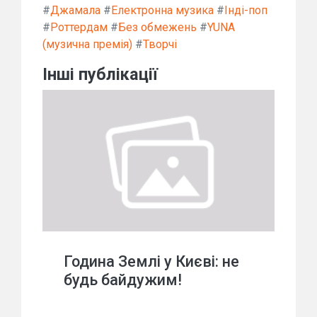
#
Джамала
#
Електронна музика
#
Інді-поп
#
Роттердам
#
Без обмежень
#
YUNA
(музична премія)
#
Творчі
Інші публікації
Година Землі у Києві: не
будь байдужим!