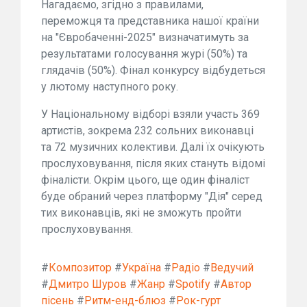
Нагадаємо, згідно з правилами,
переможця та представника нашої країни
на "Євробаченні-2025" визначатимуть за
результатами голосування журі (50%) та
глядачів (50%). Фінал конкурсу відбудеться
у лютому наступного року.
У Національному відборі взяли участь 369
артистів, зокрема 232 сольних виконавці
та 72 музичних колективи. Далі їх очікують
прослуховування, після яких стануть відомі
фіналісти. Окрім цього, ще один фіналіст
буде обраний через платформу "Дія" серед
тих виконавців, які не зможуть пройти
прослуховування.
#
Композитор
#
Україна
#
Радіо
#
Ведучий
#
Дмитро Шуров
#
Жанр
#
Spotify
#
Автор
пісень
#
Ритм-енд-блюз
#
Рок-гурт