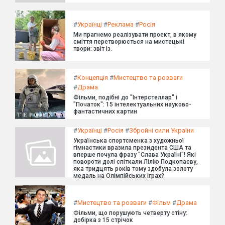
#
Українці
#
Реклама
#
Росія
Ми прагнемо реалізувати проект, в якому
сміття перетворюється на мистецькі
твори: звіт із.
#
Концепція
#
Мистецтво та розваги
#
Драма
Фільми, подібні до "Інтерстеллар" і
"Початок": 15 інтелектуальних науково-
фантастичних картин
#
Українці
#
Росія
#
Збройні сили України
Українська спортсменка з художньої
гімнастики вразила президента США та
вперше почула фразу "Слава Україні"! Які
повороти долі спіткали Лілію Подкопаєву,
яка тридцять років тому здобула золоту
медаль на Олімпійських іграх?
#
Мистецтво та розваги
#
Фільм
#
Драма
Фільми, що порушують четверту стіну:
добірка з 15 стрічок