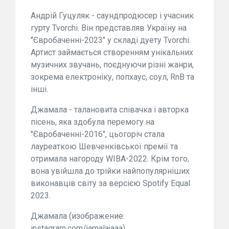
Андрій Гуцуляк - саундпродюсер і учасник
гурту Tvorchi. Він представляв Україну на
"Євробаченні-2023" у складі дуету Tvorchi.
Артист займається створенням унікальних
музичних звучань, поєднуючи різні жанри,
зокрема електроніку, попхаус, соул, RnB та
інші.
Джамала - талановита співачка і авторка
пісень, яка здобула перемогу на
"Євробаченні-2016", цьогоріч стала
лауреаткою Шевченківської премії та
отримала нагороду WIBA-2022. Крім того,
вона увійшла до трійки найпопулярніших
виконавців світу за версією Spotify Equal
2023.
Джамала (изображение:
instagram.com/jamalajaaa)