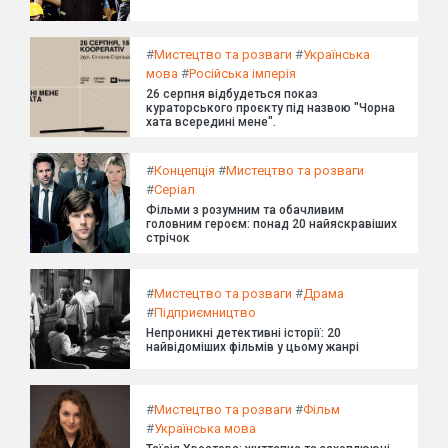
#
Мистецтво та розваги
#
Українська
мова
#
Російська імперія
26 серпня відбудеться показ
кураторського проєкту під назвою "Чорна
хата всередині мене".
#
Концепція
#
Мистецтво та розваги
#
Серіал
Фільми з розумним та обачливим
головним героєм: понад 20 найяскравіших
стрічок
#
Мистецтво та розваги
#
Драма
#
Підприємництво
Непроникні детективні історії: 20
найвідоміших фільмів у цьому жанрі
#
Мистецтво та розваги
#
Фільм
#
Українська мова