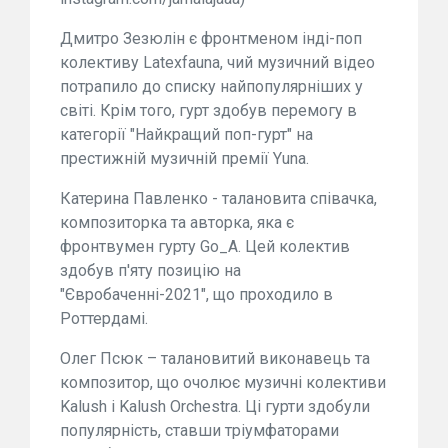
Дмитро Зезюлін є фронтменом інді-поп
колективу Latexfauna, чий музичний відео
потрапило до списку найпопулярніших у
світі. Крім того, гурт здобув перемогу в
категорії "Найкращий поп-гурт" на
престижній музичній премії Yuna.
Катерина Павленко - талановита співачка,
композиторка та авторка, яка є
фронтвумен гурту Go_A. Цей колектив
здобув п'яту позицію на
"Євробаченні-2021", що проходило в
Роттердамі.
Олег Псюк – талановитий виконавець та
композитор, що очолює музичні колективи
Kalush і Kalush Orchestra. Ці гурти здобули
популярність, ставши тріумфаторами