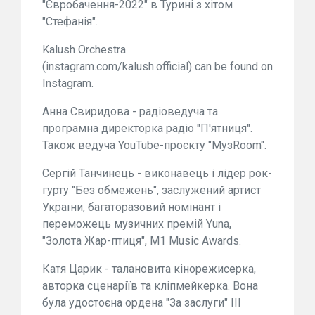
"Євробачення-2022" в Турині з хітом
"Стефанія".
Kalush Orchestra
(instagram.com/kalush.official) can be found on
Instagram.
Анна Свиридова - радіоведуча та
програмна директорка радіо "П'ятниця".
Також ведуча YouTube-проєкту "МузRoom".
Сергій Танчинець - виконавець і лідер рок-
гурту "Без обмежень", заслужений артист
України, багаторазовий номінант і
переможець музичних премій Yuna,
"Золота Жар-птиця", M1 Music Awards.
Катя Царик - талановита кінорежисерка,
авторка сценаріїв та кліпмейкерка. Вона
була удостоєна ордена "За заслуги" III