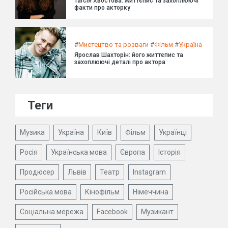
Таїсія Хвостова: життєпис та захоплюючі
факти про акторку
#
Мистецтво та розваги
#
Фільм
#
Україна
Ярослав Шахторін: його життєпис та
захоплюючі деталі про актора
Теги
Музика
Україна
Київ
Фільм
Українці
Росія
Українська мова
Європа
Історія
Продюсер
Львів
Театр
Instagram
Російська мова
Кінофільм
Німеччина
Соціальна мережа
Facebook
Музикант