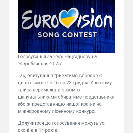
Голосування за журі Нацвідбору на
"Євробачення-2025"
Так, опитування триватиме впродовж
цього тижня - з 16 по 23 грудня. У лютому
трійка переможців разом із
шанувальниками обиратиме представника
або ж представницю нашої країни на
міжнародному пісенному конкурсі.
Долучитися до голосування можуть усі
охочі від 14 років.