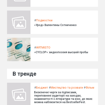
#
Подмостки
»Урод» Валентины Сотниченко
#
ARTMISTO
»CYCLOP»: видеопоэзия высшей пробы
В тренде
#
Бюджет
#
Мистецтво та розваги
#
Фільм
Безкінечні черги за підписами,
переповнені аудиторії на заходах,
знаменитості з літератури та кіно, до яких
можна наблизитися на BestsellerFest.