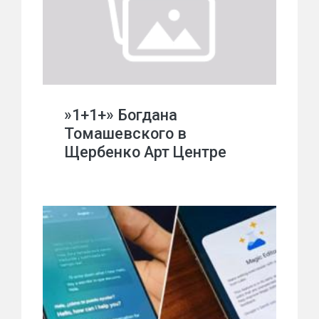
»1+1+» Богдана
Томашевского в
Щербенко Арт Центре