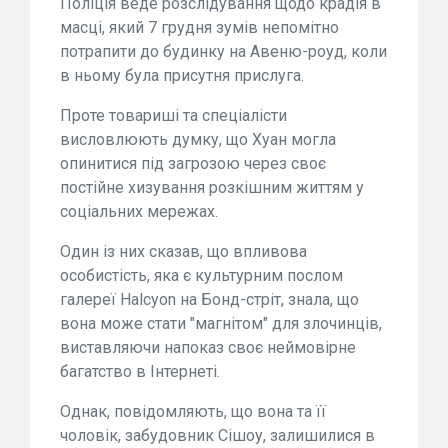
Поліція веде розслідування щодо крадія в
масці, який 7 грудня зумів непомітно
потрапити до будинку на Авеню-роуд, коли
в ньому була присутня прислуга.
Проте товариші та спеціалісти
висловлюють думку, що Хуан могла
опинитися під загрозою через своє
постійне хизування розкішним життям у
соціальних мережах.
Один із них сказав, що впливова
особистість, яка є культурним послом
галереї Halcyon на Бонд-стріт, знала, що
вона може стати "магнітом" для злочинців,
виставляючи напоказ своє неймовірне
багатство в Інтернеті.
Однак, повідомляють, що вона та її
чоловік, забудовник Сішоу, залишилися в