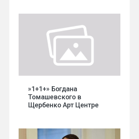
»1+1+» Богдана
Томашевского в
Щербенко Арт Центре