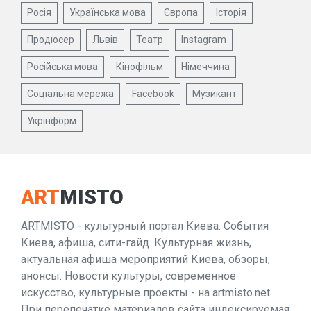
Росія
Українська мова
Європа
Історія
Продюсер
Львів
Театр
Instagram
Російська мова
Кінофільм
Німеччина
Соціальна мережа
Facebook
Музикант
Укрінформ
ART
MISTO
ARTMISTO - культурный портал Киева. События
Киева, афиша, сити-гайд. Культурная жизнь,
актуальная афиша мероприятий Киева, обзоры,
анонсы. Новости культуры, современное
искусство, культурные проекты - на artmisto.net.
При перепечатке материалов сайта индексируемая