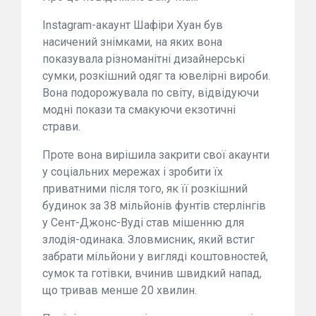
Instagram-акаунт Шафіри Хуан був
насичений знімками, на яких вона
показувала різноманітні дизайнерські
сумки, розкішний одяг та ювелірні вироби.
Вона подорожувала по світу, відвідуючи
модні покази та смакуючи екзотичні
страви.
Проте вона вирішила закрити свої акаунти
у соціальних мережах і зробити їх
приватними після того, як її розкішний
будинок за 38 мільйонів фунтів стерлінгів
у Сент-Джонс-Вуді став мішенню для
злодія-одинака. Зловмисник, який встиг
забрати мільйони у вигляді коштовностей,
сумок та готівки, вчинив швидкий напад,
що тривав менше 20 хвилин.