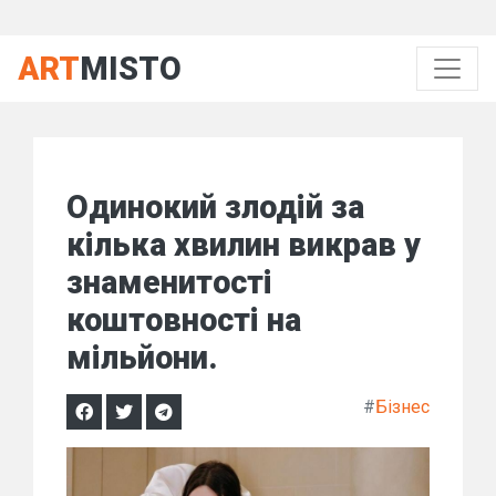
ART
MISTO
Одинокий злодій за
кілька хвилин викрав у
знаменитості
коштовності на
мільйони.
#
Бізнес