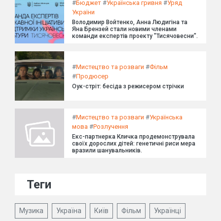
#
Бюджет
#
Українська гривня
#
Уряд
України
Володимир Войтенко, Анна Людигіна та
Яна Брензей стали новими членами
команди експертів проекту "Тисячовесни".
#
Мистецтво та розваги
#
Фільм
#
Продюсер
Оук-стріт: бесіда з режисером стрічки
#
Мистецтво та розваги
#
Українська
мова
#
Розлучення
Екс-партнерка Кличка продемонструвала
своїх дорослих дітей: генетичні риси мера
вразили шанувальників.
Теги
Музика
Україна
Київ
Фільм
Українці