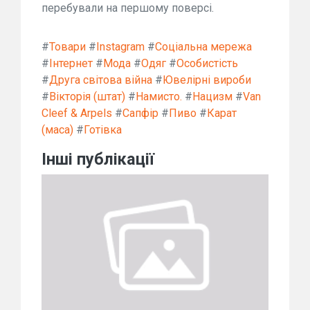
перебували на першому поверсі.
#
Товари
#
Instagram
#
Соціальна мережа
#
Інтернет
#
Мода
#
Одяг
#
Особистість
#
Друга світова війна
#
Ювелірні вироби
#
Вікторія (штат)
#
Намисто.
#
Нацизм
#
Van
Cleef & Arpels
#
Сапфір
#
Пиво
#
Карат
(маса)
#
Готівка
Інші публікації