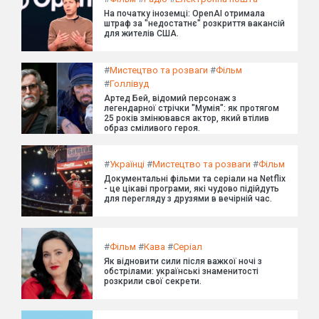
На початку іноземці: OpenAI отримала
штраф за "недостатнє" розкриття вакансій
для жителів США.
#
Мистецтво та розваги
#
Фільм
#
Голлівуд
Артед Бей, відомий персонаж з
легендарної стрічки "Мумія": як протягом
25 років змінювався актор, який втілив
образ сміливого героя.
#
Українці
#
Мистецтво та розваги
#
Фільм
Документальні фільми та серіали на Netflix
- це цікаві програми, які чудово підійдуть
для перегляду з друзями в вечірній час.
#
Фільм
#
Кава
#
Серіал
Як відновити сили після важкої ночі з
обстрілами: українські знаменитості
розкрили свої секрети.