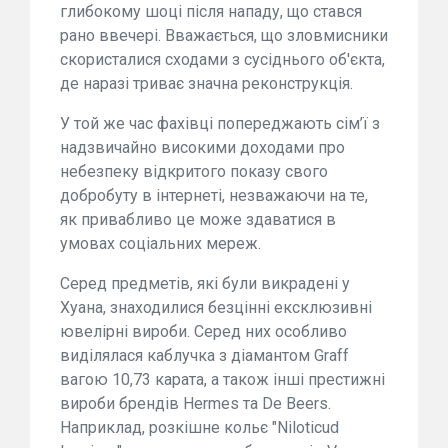
глибокому шоці після нападу, що стався
рано ввечері. Вважається, що зловмисники
скористалися сходами з сусіднього об'єкта,
де наразі триває значна реконструкція.
У той же час фахівці попереджають сім’ї з
надзвичайно високими доходами про
небезпеку відкритого показу свого
добробуту в інтернеті, незважаючи на те,
як привабливо це може здаватися в
умовах соціальних мереж.
Серед предметів, які були викрадені у
Хуана, знаходилися безцінні ексклюзивні
ювелірні вироби. Серед них особливо
виділялася каблучка з діамантом Graff
вагою 10,73 карата, а також інші престижні
вироби брендів Hermes та De Beers.
Наприклад, розкішне кольє "Niloticud