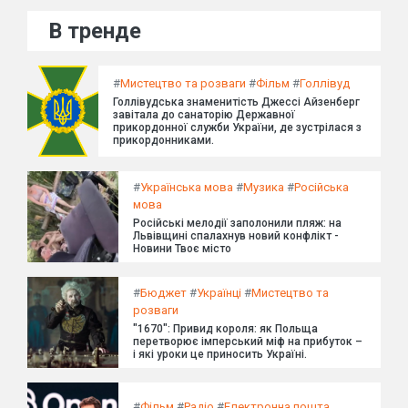
В тренде
#
Мистецтво та розваги
#
Фільм
#
Голлівуд
Голлівудська знаменитість Джессі Айзенберг
завітала до санаторію Державної
прикордонної служби України, де зустрілася з
прикордонниками.
#
Українська мова
#
Музика
#
Російська
мова
Російські мелодії заполонили пляж: на
Львівщині спалахнув новий конфлікт -
Новини Твоє місто
#
Бюджет
#
Українці
#
Мистецтво та
розваги
"1670": Привид короля: як Польща
перетворює імперський міф на прибуток –
і які уроки це приносить Україні.
#
Фільм
#
Радіо
#
Електронна пошта