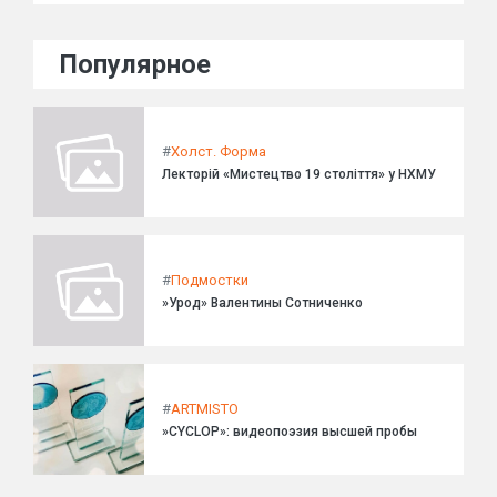
Популярное
#
Холст. Форма
Лекторій «Мистецтво 19 століття» у НХМУ
#
Подмостки
»Урод» Валентины Сотниченко
#
ARTMISTO
»CYCLOP»: видеопоэзия высшей пробы