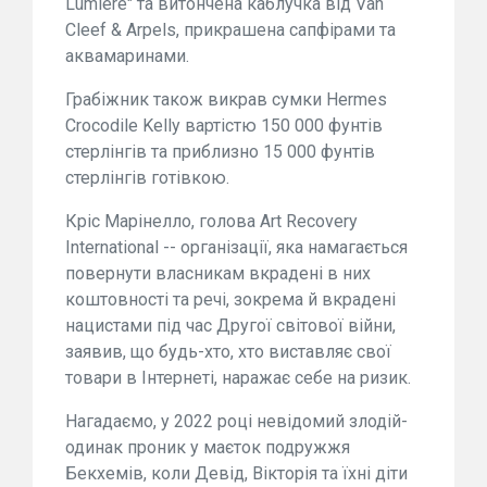
Lumiere" та витончена каблучка від Van
Cleef & Arpels, прикрашена сапфірами та
аквамаринами.
Грабіжник також викрав сумки Hermes
Crocodile Kelly вартістю 150 000 фунтів
стерлінгів та приблизно 15 000 фунтів
стерлінгів готівкою.
Кріс Марінелло, голова Art Recovery
International -- організації, яка намагається
повернути власникам вкрадені в них
коштовності та речі, зокрема й вкрадені
нацистами під час Другої світової війни,
заявив, що будь-хто, хто виставляє свої
товари в Інтернеті, наражає себе на ризик.
Нагадаємо, у 2022 році невідомий злодій-
одинак проник у маєток подружжя
Бекхемів, коли Девід, Вікторія та їхні діти