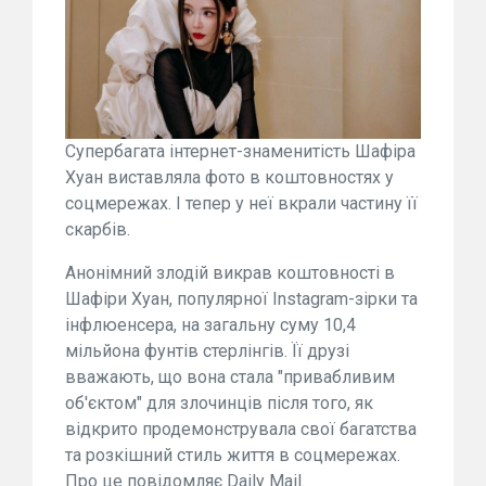
Супербагата інтернет-знаменитість Шафіра
Хуан виставляла фото в коштовностях у
соцмережах. І тепер у неї вкрали частину її
скарбів.
Анонімний злодій викрав коштовності в
Шафіри Хуан, популярної Instagram-зірки та
інфлюенсера, на загальну суму 10,4
мільйона фунтів стерлінгів. Її друзі
вважають, що вона стала "привабливим
об'єктом" для злочинців після того, як
відкрито продемонструвала свої багатства
та розкішний стиль життя в соцмережах.
Про це повідомляє Daily Mail.