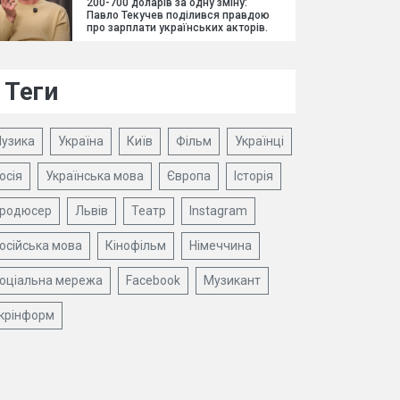
200-700 доларів за одну зміну:
Павло Текучев поділився правдою
про зарплати українських акторів.
Теги
узика
Україна
Київ
Фільм
Українці
осія
Українська мова
Європа
Історія
родюсер
Львів
Театр
Instagram
осійська мова
Кінофільм
Німеччина
оціальна мережа
Facebook
Музикант
крінформ