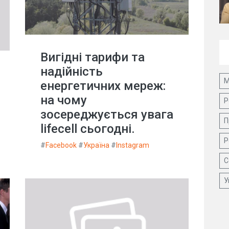
Вигідні тарифи та
надійність
М
енергетичних мереж:
на чому
Р
зосереджується увага
П
lifecell сьогодні.
Р
#
Facebook
#
Україна
#
Instagram
С
У