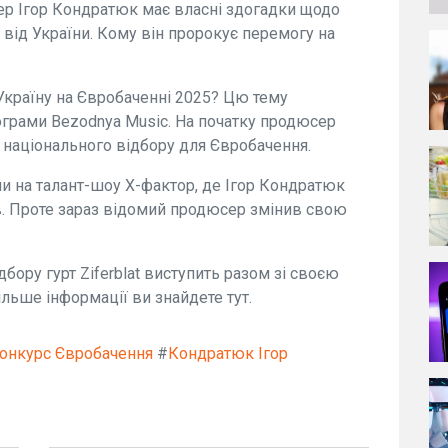
р Ігор Кондратюк має власні здогадки щодо
я від України. Кому він пророкує перемогу на
Україну на Євробаченні 2025? Цю тему
ограми Bezodnya Music. На початку продюсер
 національного відбору для Євробачення.
ли на талант-шоу X-фактор, де Ігор Кондратюк
в. Проте зараз відомий продюсер змінив свою
бору гурт Ziferblat виступить разом зі своєю
ьше інформації ви знайдете тут.
конкурс Євробачення
#
Кондратюк Ігор