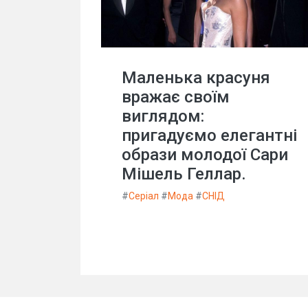
Маленька красуня
вражає своїм
виглядом:
пригадуємо елегантні
образи молодої Сари
Мішель Геллар.
#
Серіал
#
Мода
#
СНІД