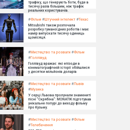
трафіку, що генерують боти, буде в
тисячу разів більшим, ніж трафік
реальних користувачів.
#
Фільм
#
Штучний інтелект
#
Техас
Mitsubishi також розпочала
розробку гуманоїдних роботів і має
намір випускати тисячу одиниць
щомісяця.
#
Мистецтво та розваги
#
Фільм
#
Голлівуд
Голлівуд вражає: які епізоди в
кінематографічній історії обійшлися
у десятки мільйонів доларів
#
Мистецтво та розваги
#
Львів
#
Музика
У серці Львова пролунали знамениті
пісні "Скрябіна": MONATIK підготував
унікальне попурі до виходу фільму
про Кузьму.
#
Мистецтво та розваги
#
Фільм
#
Телебачення