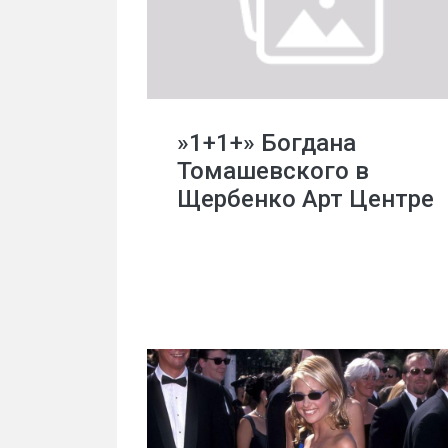
»1+1+» Богдана
Томашевского в
Щербенко Арт Центре