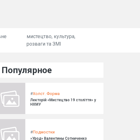
вне
мистецтво, культура,
розваги та ЗМІ
Популярное
#
Холст. Форма
Лекторій «Мистецтво 19 століття» у
НХМУ
#
Подмостки
»Урод» Валентины Сотниченко