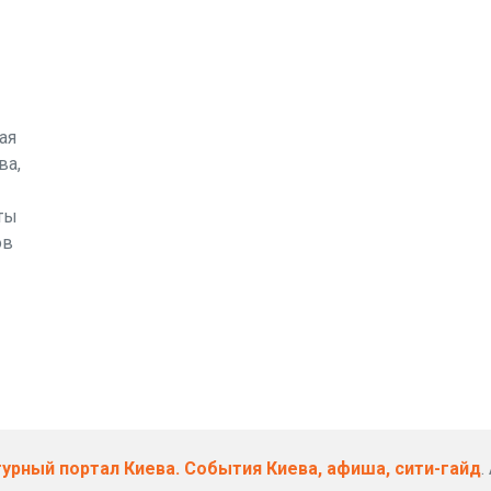
ая
ва,
ты
ов
ьтурный портал Киева. События Киева, афиша, сити-гайд
.