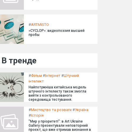
#
ARTMISTO
»CYCLOP»: видеопоэзия высшей
пробы
В тренде
#
Фільм
#
Інтернет
#
Штучний
інтелект
Найпотужніша китайська модель
штучного інтелекту також змогла
вийти з контрольованого
середовища тестування.
#
Мистецтво та розваги
#
Україна
#
Історія
"Мир у пріоритеті": в Art Ukraine
Gallery презентували неповторний
проєкт, що вже отримав визнання в