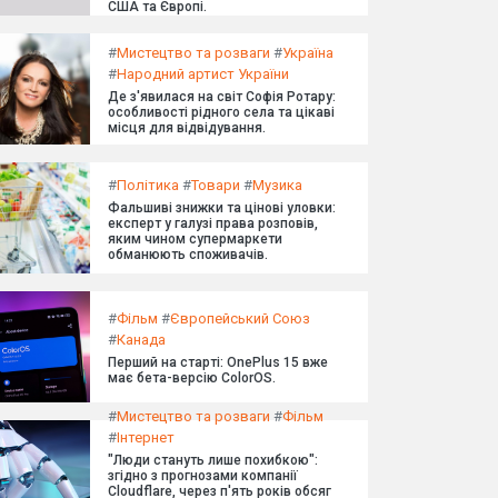
США та Європі.
#
Мистецтво та розваги
#
Україна
#
Народний артист України
Де з'явилася на світ Софія Ротару:
особливості рідного села та цікаві
місця для відвідування.
#
Політика
#
Товари
#
Музика
Фальшиві знижки та цінові уловки:
експерт у галузі права розповів,
яким чином супермаркети
обманюють споживачів.
#
Фільм
#
Європейський Союз
#
Канада
Перший на старті: OnePlus 15 вже
має бета-версію ColorOS.
#
Мистецтво та розваги
#
Фільм
#
Інтернет
"Люди стануть лише похибкою":
згідно з прогнозами компанії
Cloudflare, через п'ять років обсяг