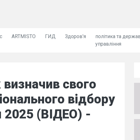
с
ARTMISTO
ГИД
Здоров'я
політика та держа
управління
 визначив свого
іонального відбору
 2025 (ВІДЕО) -