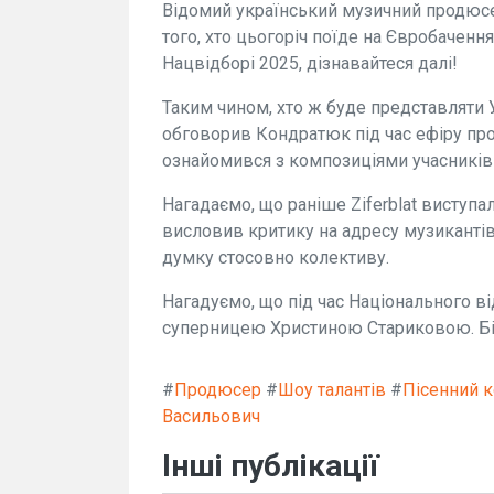
Відомий український музичний продюсе
того, хто цьогоріч поїде на Євробаченн
Нацвідборі 2025, дізнавайтеся далі!
Таким чином, хто ж буде представляти 
обговорив Кондратюк під час ефіру пр
ознайомився з композиціями учасників
Нагадаємо, що раніше Ziferblat виступа
висловив критику на адресу музиканті
думку стосовно колективу.
Нагадуємо, що під час Національного від
суперницею Христиною Стариковою. Біл
#
Продюсер
#
Шоу талантів
#
Пісенний 
Васильович
Інші публікації