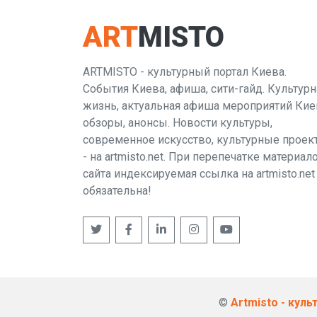
ART
MISTO
ARTMISTO - культурный портал Киева.
События Киева, афиша, сити-гайд. Культурн
жизнь, актуальная афиша мероприятий Кие
обзоры, анонсы. Новости культуры,
современное искусство, культурные проек
- на artmisto.net. При перепечатке материал
сайта индексируемая ссылка на artmisto.net
обязательна!
©
Artmisto - кул