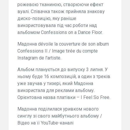
рожевою тканиною, створюючи ефект
вуалі. Співачка також прийняла знакову
диско-позицію, яку раніше
використовувала під час роботи над
альбомом Confessions on a Dance Floor.
Мадонна dévoile la couverture de son album
Confessions II / Image tirée du compte
Instagram de l'artiste.
Альбом планується до випуску 3 липня. У
ньому буде 16 композицій, а один з треків
уже звучав у тизері, який Мадонна
використала для реклами альбому.
Орієнтовна назва платівки – I Feel So Free.
Мадонна поділилася уривком нового
синглу зі свого майбутнього альбому /
Відео на її YouTube-каналі