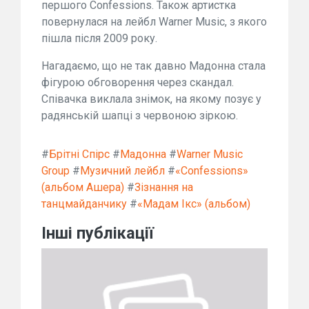
першого Confessions. Також артистка
повернулася на лейбл Warner Music, з якого
пішла після 2009 року.
Нагадаємо, що не так давно Мадонна стала
фігурою обговорення через скандал.
Співачка виклала знімок, на якому позує у
радянській шапці з червоною зіркою.
#
Брітні Спірс
#
Мадонна
#
Warner Music
Group
#
Музичний лейбл
#
«Confessions»
(альбом Ашера)
#
Зізнання на
танцмайданчику
#
«Мадам Ікс» (альбом)
Інші публікації