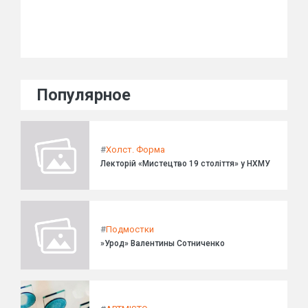
Популярное
#
Холст. Форма
Лекторій «Мистецтво 19 століття» у НХМУ
#
Подмостки
»Урод» Валентины Сотниченко