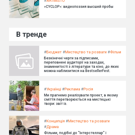
#
ARTMISTO
»CYCLOP»: видеопоэзия высшей пробы
В тренде
#
Бюджет
#
Мистецтво та розваги
#
Фільм
Безкінечні черги за підписами,
переповнені аудиторії на заходах,
знаменитості з літератури та кіно, до яких
можна наблизитися на BestsellerFest.
#
Українці
#
Реклама
#
Росія
Ми прагнемо реалізувати проект, в якому
сміття перетворюється на мистецькі
твори: звіт із.
#
Концепція
#
Мистецтво та розваги
#
Драма
Фільми, подібні до "Інтерстеллар" і