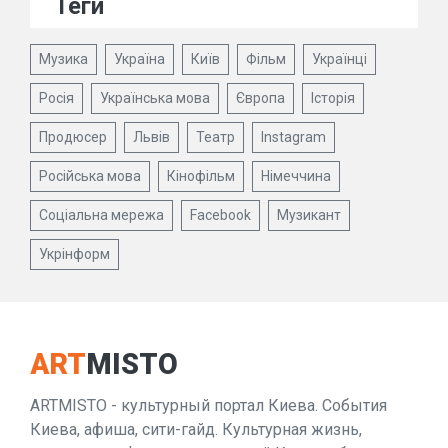
Теги
Музика
Україна
Київ
Фільм
Українці
Росія
Українська мова
Європа
Історія
Продюсер
Львів
Театр
Instagram
Російська мова
Кінофільм
Німеччина
Соціальна мережа
Facebook
Музикант
Укрінформ
ART
MISTO
ARTMISTO - культурный портал Киева. События
Киева, афиша, сити-гайд. Культурная жизнь,