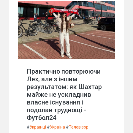
Практично повторюючи
Лех, але з іншим
результатом: як Шахтар
майже не ускладнив
власне існування і
подолав труднощі -
Футбол24
#
Українці
#
Україна
#
Телевізор