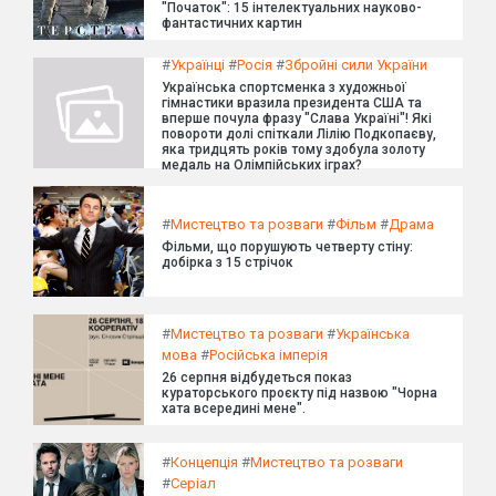
"Початок": 15 інтелектуальних науково-
фантастичних картин
#
Українці
#
Росія
#
Збройні сили України
Українська спортсменка з художньої
гімнастики вразила президента США та
вперше почула фразу "Слава Україні"! Які
повороти долі спіткали Лілію Подкопаєву,
яка тридцять років тому здобула золоту
медаль на Олімпійських іграх?
#
Мистецтво та розваги
#
Фільм
#
Драма
Фільми, що порушують четверту стіну:
добірка з 15 стрічок
#
Мистецтво та розваги
#
Українська
мова
#
Російська імперія
26 серпня відбудеться показ
кураторського проєкту під назвою "Чорна
хата всередині мене".
#
Концепція
#
Мистецтво та розваги
#
Серіал