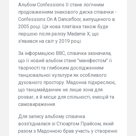
Альбом Confessions II стане логічним
продовженням знакового диска співачки -
Confessions On A Dancefloor, випущеного в
2005 році. Ця нова платівка також буде
першою після релізу Madame X, що
з'явився на світ у 2019 році.
За інформацією BBC, співачка зазначила,
що її новий альбом стане "маніфестом" її
творчості та глибоким дослідженням
танцювальної культури як особливого
духовного простору. Мадонна підкреслює,
що танцмайданчик не лише зона для
розваг, а й місце для спільності, емоцій та
самовираження.
Для запису альбому співачка
возз'єдналася зі Стюартом Прайсом, який
разом з Мадонною брав участь у створенні