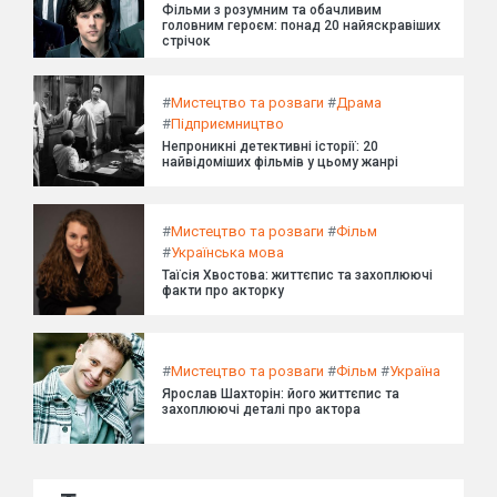
Фільми з розумним та обачливим
головним героєм: понад 20 найяскравіших
стрічок
#
Мистецтво та розваги
#
Драма
#
Підприємництво
Непроникні детективні історії: 20
найвідоміших фільмів у цьому жанрі
#
Мистецтво та розваги
#
Фільм
#
Українська мова
Таїсія Хвостова: життєпис та захоплюючі
факти про акторку
#
Мистецтво та розваги
#
Фільм
#
Україна
Ярослав Шахторін: його життєпис та
захоплюючі деталі про актора