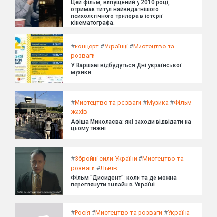
Цей фільм, випущений у 2010 році,
отримав титул найвидатнішого
психологічного трилера в історії
кінематографа.
#
концерт
#
Українці
#
Мистецтво та
розваги
У Варшаві відбудуться Дні української
музики.
#
Мистецтво та розваги
#
Музика
#
Фільм
жахів
Афіша Миколаєва: які заходи відвідати на
цьому тижні
#
Збройні сили України
#
Мистецтво та
розваги
#
Львів
Фільм "Дисидент": коли та де можна
переглянути онлайн в Україні
#
Росія
#
Мистецтво та розваги
#
Україна