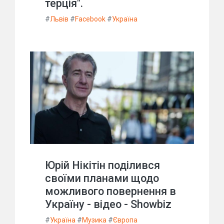
терція".
#
Львів
#
Facebook
#
Україна
Юрій Нікітін поділився
своїми планами щодо
можливого повернення в
Україну - відео - Showbiz
#
Україна
#
Музика
#
Європа