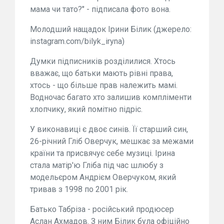
мама чи тато?" - підписала фото вона.
Молодший нащадок Ірини Білик (джерело:
instagram.com/bilyk_iryna)
Думки підписників розділилися. Хтось
вважає, що батьки мають рівні права,
хтось - що більше прав належить мамі.
Водночас багато хто залишив компліменти
хлопчику, який помітно підріс.
У виконавиці є двоє синів. Її старший син,
26-річний Гліб Оверчук, мешкає за межами
країни та присвячує себе музиці. Ірина
стала матір'ю Гліба під час шлюбу з
модельєром Андрієм Оверчуком, який
тривав з 1998 по 2001 рік.
Батько Табріза - російський продюсер
Аслан Ахмадов. З ним Білик була офіційно