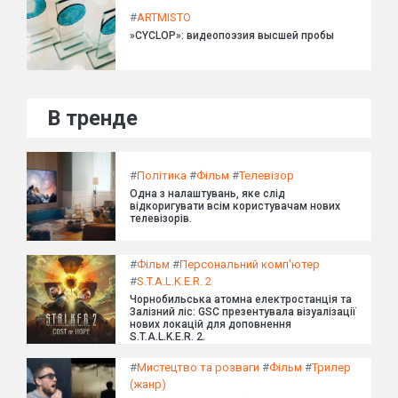
#
ARTMISTO
»CYCLOP»: видеопоэзия высшей пробы
В тренде
#
Політика
#
Фільм
#
Телевізор
Одна з налаштувань, яке слід
відкоригувати всім користувачам нових
телевізорів.
#
Фільм
#
Персональний комп'ютер
#
S.T.A.L.K.E.R. 2
Чорнобильська атомна електростанція та
Залізний ліс: GSC презентувала візуалізації
нових локацій для доповнення
S.T.A.L.K.E.R. 2.
#
Мистецтво та розваги
#
Фільм
#
Трилер
(жанр)