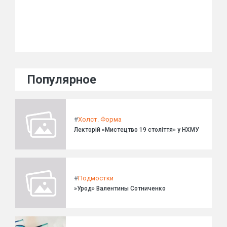
Популярное
#
Холст. Форма
Лекторій «Мистецтво 19 століття» у НХМУ
#
Подмостки
»Урод» Валентины Сотниченко