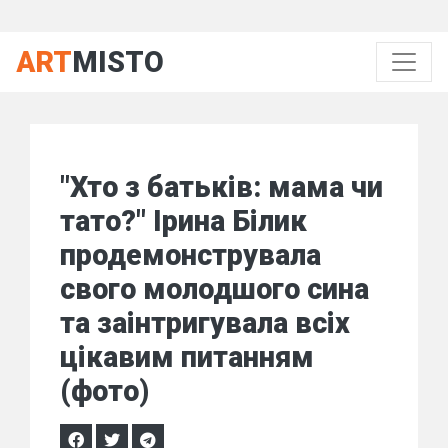
ART
MISTO
"Хто з батьків: мама чи
тато?" Ірина Білик
продемонструвала
свого молодшого сина
та заінтригувала всіх
цікавим питанням
(фото)