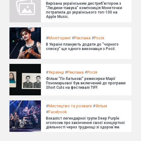
Вирізана українським дистриб'ютором з
"Людини-павука" композиція Монеточки
потрапила до українського топ-100 на
Apple Music.
#
Моніторинг
#
Реклама
#
Росія
В Україні планують додати до "чорного
списку" ще одного виконавця з Росії.
#
Українці
#
Реклама
#
Росія
Фільм "По батькові" режисерки Марії
Пономарьової був включений до програми
Short Cuts на фестивалі TIFF.
#
Мистецтво та розваги
#
Фільм
#
Facebook
Вокаліст легендарної групи Deep Purple
оголосив про закінчення своєї концертної
діяльності через труднощі зі здоров'ям.