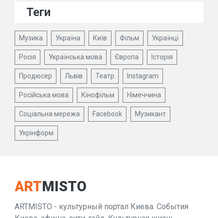
Теги
Музика
Україна
Київ
Фільм
Українці
Росія
Українська мова
Європа
Історія
Продюсер
Львів
Театр
Instagram
Російська мова
Кінофільм
Німеччина
Соціальна мережа
Facebook
Музикант
Укрінформ
ART
MISTO
ARTMISTO - культурный портал Киева. События