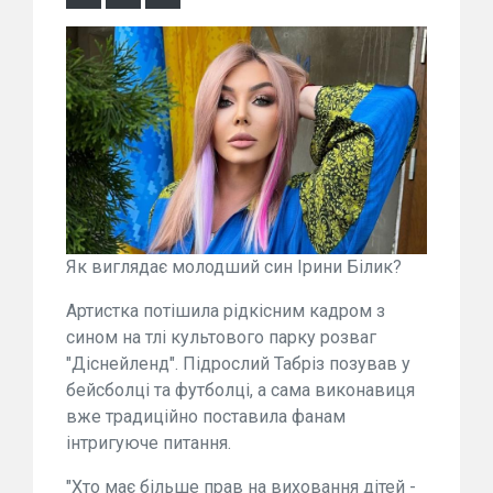
Як виглядає молодший син Ірини Білик?
Артистка потішила рідкісним кадром з
сином на тлі культового парку розваг
"Діснейленд". Підрослий Табріз позував у
бейсболці та футболці, а сама виконавиця
вже традиційно поставила фанам
інтригуюче питання.
"Хто має більше прав на виховання дітей -