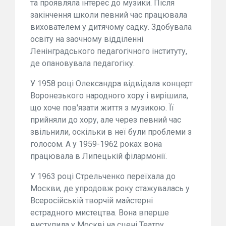
та проявляла інтерес до музики. Після
закінчення школи певний час працювала
вихователем у дитячому садку. Здобувала
освіту на заочному відділенні
Ленінградського педагогічного інституту,
де опановувала педагогіку.
У 1958 році Олександра відвідала концерт
Воронезького народного хору і вирішила,
що хоче пов'язати життя з музикою. Її
прийняли до хору, але через певний час
звільнили, оскільки в неї були проблеми з
голосом. А у 1959-1962 роках вона
працювала в Липецькій філармонії.
У 1963 році Стрельченко переїхала до
Москви, де упродовж року стажувалась у
Всеросійській творчій майстерні
естрадного мистецтва. Вона вперше
виступила у Москві на сцені Театру