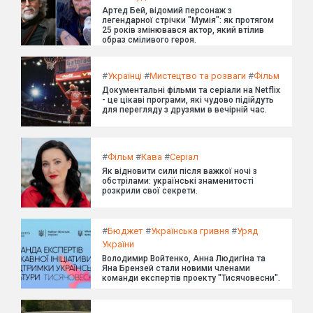
Артед Бей, відомий персонаж з
легендарної стрічки "Мумія": як протягом
25 років змінювався актор, який втілив
образ сміливого героя.
#
Українці
#
Мистецтво та розваги
#
Фільм
Документальні фільми та серіали на Netflix
- це цікаві програми, які чудово підійдуть
для перегляду з друзями в вечірній час.
#
Фільм
#
Кава
#
Серіал
Як відновити сили після важкої ночі з
обстрілами: українські знаменитості
розкрили свої секрети.
#
Бюджет
#
Українська гривня
#
Уряд
України
Володимир Войтенко, Анна Людигіна та
Яна Брензей стали новими членами
команди експертів проекту "Тисячовесни".