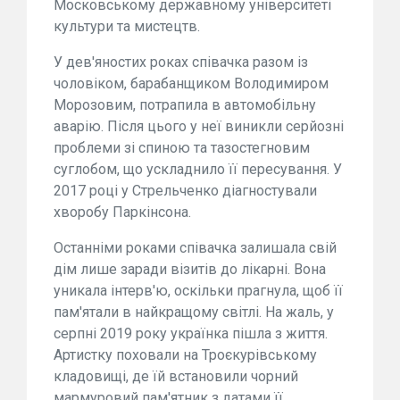
Московському державному університеті
культури та мистецтв.
У дев'яностих роках співачка разом із
чоловіком, барабанщиком Володимиром
Морозовим, потрапила в автомобільну
аварію. Після цього у неї виникли серйозні
проблеми зі спиною та тазостегновим
суглобом, що ускладнило її пересування. У
2017 році у Стрельченко діагностували
хворобу Паркінсона.
Останніми роками співачка залишала свій
дім лише заради візитів до лікарні. Вона
уникала інтерв'ю, оскільки прагнула, щоб її
пам'ятали в найкращому світлі. На жаль, у
серпні 2019 року українка пішла з життя.
Артистку поховали на Троєкурівському
кладовищі, де їй встановили чорний
мармуровий пам'ятник з датами її