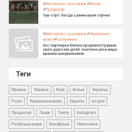
#
Мистецтво та розваги
#
Фільм
#
Продюсер
Оук-стріт: бесіда з режисером стрічки
#
Мистецтво та розваги
#
Українська
мова
#
Розлучення
Екс-партнерка Кличка продемонструвала
своїх дорослих дітей: генетичні риси мера
вразили шанувальників.
Теги
Музика
Україна
Київ
Фільм
Українці
Росія
Українська мова
Європа
Історія
Продюсер
Львів
Театр
Instagram
Російська мова
Кінофільм
Німеччина