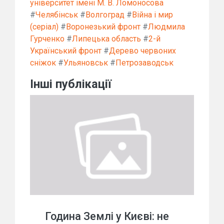
університет імені М. В. Ломоносова
#
Челябінськ
#
Волгоград
#
Війна і мир
(серіал)
#
Воронезький фронт
#
Людмила
Гурченко
#
Липецька область
#
2-й
Український фронт
#
Дерево червоних
сніжок
#
Ульяновськ
#
Петрозаводськ
Інші публікації
Година Землі у Києві: не