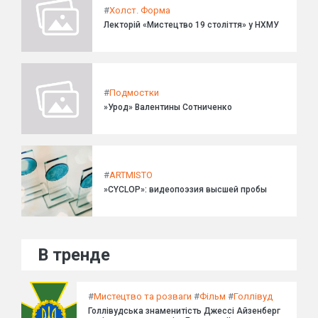
#
Холст. Форма
Лекторій «Мистецтво 19 століття» у НХМУ
#
Подмостки
»Урод» Валентины Сотниченко
#
ARTMISTO
»CYCLOP»: видеопоэзия высшей пробы
В тренде
#
Мистецтво та розваги
#
Фільм
#
Голлівуд
Голлівудська знаменитість Джессі Айзенберг