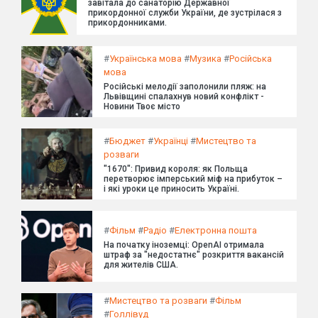
завітала до санаторію Державної
прикордонної служби України, де зустрілася з
прикордонниками.
#
Українська мова
#
Музика
#
Російська
мова
Російські мелодії заполонили пляж: на
Львівщині спалахнув новий конфлікт -
Новини Твоє місто
#
Бюджет
#
Українці
#
Мистецтво та
розваги
"1670": Привид короля: як Польща
перетворює імперський міф на прибуток –
і які уроки це приносить Україні.
#
Фільм
#
Радіо
#
Електронна пошта
На початку іноземці: OpenAI отримала
штраф за "недостатнє" розкриття вакансій
для жителів США.
#
Мистецтво та розваги
#
Фільм
#
Голлівуд