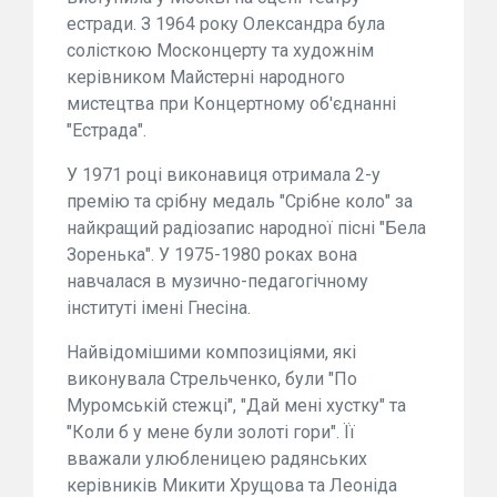
естради. З 1964 року Олександра була
солісткою Москонцерту та художнім
керівником Майстерні народного
мистецтва при Концертному об'єднанні
"Естрада".
У 1971 році виконавиця отримала 2-у
премію та срібну медаль "Срібне коло" за
найкращий радіозапис народної пісні "Бела
Зоренька". У 1975-1980 роках вона
навчалася в музично-педагогічному
інституті імені Гнесіна.
Найвідомішими композиціями, які
виконувала Стрельченко, були "По
Муромській стежці", "Дай мені хустку" та
"Коли б у мене були золоті гори". Її
вважали улюбленицею радянських
керівників Микити Хрущова та Леоніда