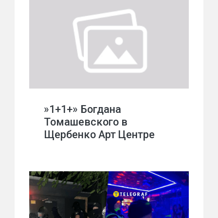
»1+1+» Богдана
Томашевского в
Щербенко Арт Центре