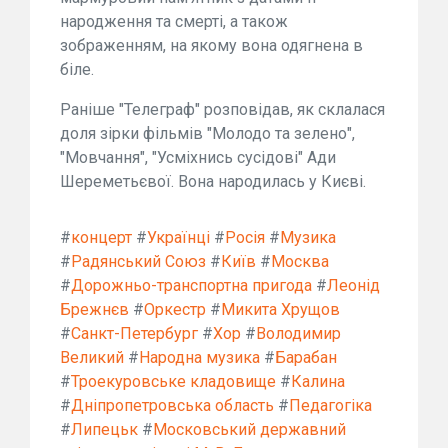
народження та смерті, а також
зображенням, на якому вона одягнена в
біле.
Раніше "Телеграф" розповідав, як склалася
доля зірки фільмів "Молодо та зелено",
"Мовчання", "Усміхнись сусідові" Ади
Шереметьєвої. Вона народилась у Києві.
#
концерт
#
Українці
#
Росія
#
Музика
#
Радянський Союз
#
Київ
#
Москва
#
Дорожньо-транспортна пригода
#
Леонід
Брежнєв
#
Оркестр
#
Микита Хрущов
#
Санкт-Петербург
#
Хор
#
Володимир
Великий
#
Народна музика
#
Барабан
#
Троекуровське кладовище
#
Калина
#
Дніпропетровська область
#
Педагогіка
#
Липецьк
#
Московський державний