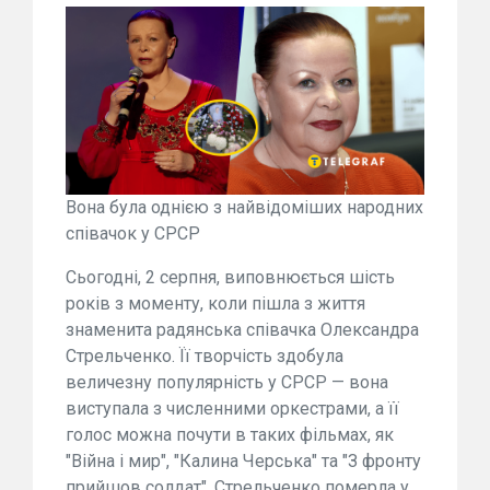
Вона була однією з найвідоміших народних
співачок у СРСР
Сьогодні, 2 серпня, виповнюється шість
років з моменту, коли пішла з життя
знаменита радянська співачка Олександра
Стрельченко. Її творчість здобула
величезну популярність у СРСР — вона
виступала з численними оркестрами, а її
голос можна почути в таких фільмах, як
"Війна і мир", "Калина Черська" та "З фронту
прийшов солдат". Стрельченко померла у