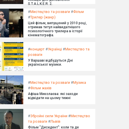
S.T.A.L.K.E.R. 2.
#
Мистецтво та розваги
#
Фільм
#
Трилер (жанр)
Цей фільм, випущений у 2010 році,
отримав титул найвидатнішого
психологічного трилера в історії
кінематографа.
#
концерт
#
Українці
#
Мистецтво та
розваги
У Варшаві відбудуться Дні
української музики.
#
Мистецтво та розваги
#
Музика
#
Фільм жахів
Афіша Миколаєва: які заходи
відвідати на цьому тижні
#
Збройні сили України
#
Мистецтво
та розваги
#
Львів
Фільм "Дисидент": коли та де