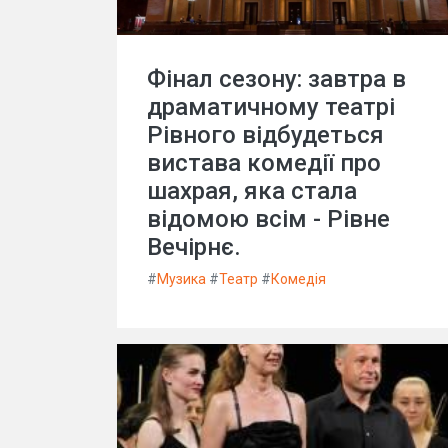
Фінал сезону: завтра в
драматичному театрі
Рівного відбудеться
вистава комедії про
шахрая, яка стала
відомою всім - Рівне
Вечірнє.
#
Музика
#
Театр
#
Комедія