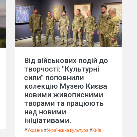
Від військових подій до
творчості: "Культурні
сили" поповнили
колекцію Музею Києва
новими живописними
творами та працюють
над новими
ініціативами.
#
Україна
#
Українська культура
#
Київ