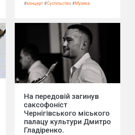
#
концерт
#
Суспільство
#
Музика
На передовій загинув
саксофоніст
Чернігівського міського
палацу культури Дмитро
Гладіренко.