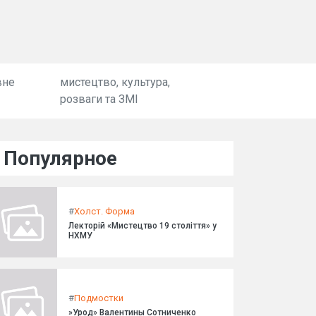
вне
мистецтво, культура,
розваги та ЗМІ
Популярное
#
Холст. Форма
Лекторій «Мистецтво 19 століття» у
НХМУ
#
Подмостки
»Урод» Валентины Сотниченко