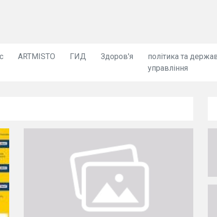
с
ARTMISTO
ГИД
Здоров'я
політика та держа
управління