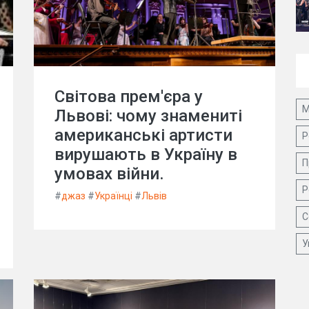
Світова прем'єра у
М
Львові: чому знамениті
американські артисти
Р
вирушають в Україну в
П
умовах війни.
Р
#
джаз
#
Українці
#
Львів
С
У