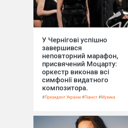
У Чернігові успішно
завершився
неповторний марафон,
присвячений Моцарту:
оркестр виконав всі
симфонії видатного
композитора.
#
Президент України
#
Піаніст
#
Музика