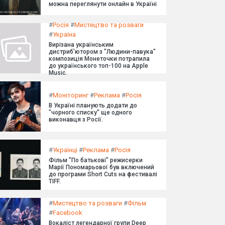
можна переглянути онлайн в Україні
#
Росія
#
Мистецтво та розваги
#
Україна
Вирізана українським
дистриб'ютором з "Людини-павука"
композиція Монеточки потрапила
до українського топ-100 на Apple
Music.
#
Моніторинг
#
Реклама
#
Росія
В Україні планують додати до
"чорного списку" ще одного
виконавця з Росії.
#
Українці
#
Реклама
#
Росія
Фільм "По батькові" режисерки
Марії Пономарьової був включений
до програми Short Cuts на фестивалі
TIFF.
#
Мистецтво та розваги
#
Фільм
#
Facebook
Вокаліст легендарної групи Deep