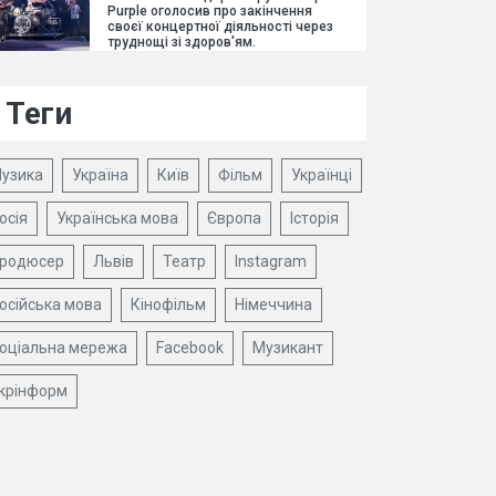
Purple оголосив про закінчення
своєї концертної діяльності через
труднощі зі здоров'ям.
Теги
узика
Україна
Київ
Фільм
Українці
осія
Українська мова
Європа
Історія
родюсер
Львів
Театр
Instagram
осійська мова
Кінофільм
Німеччина
оціальна мережа
Facebook
Музикант
крінформ