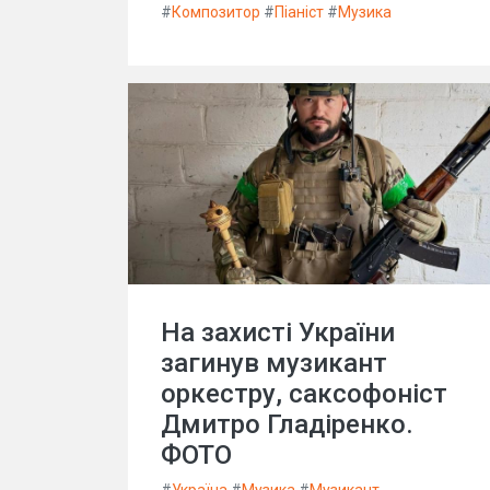
#
Композитор
#
Піаніст
#
Музика
На захисті України
загинув музикант
оркестру, саксофоніст
Дмитро Гладіренко.
ФОТО
#
Україна
#
Музика
#
Музикант