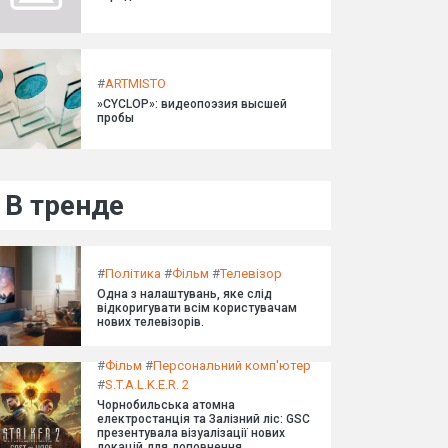
#
ARTMISTO
»CYCLOP»: видеопоэзия высшей
пробы
В тренде
#
Політика
#
Фільм
#
Телевізор
Одна з налаштувань, яке слід
відкоригувати всім користувачам
нових телевізорів.
#
Фільм
#
Персональний комп'ютер
#
S.T.A.L.K.E.R. 2
Чорнобильська атомна
електростанція та Залізний ліс: GSC
презентувала візуалізації нових
локацій для доповнення