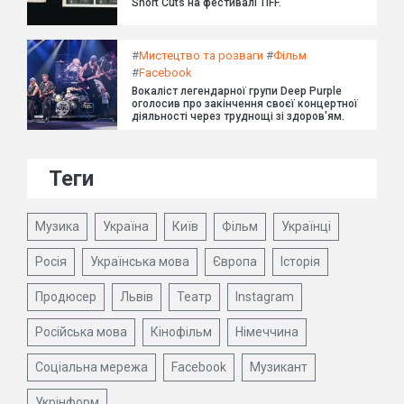
Short Cuts на фестивалі TIFF.
#
Мистецтво та розваги
#
Фільм
#
Facebook
Вокаліст легендарної групи Deep Purple
оголосив про закінчення своєї концертної
діяльності через труднощі зі здоров'ям.
Теги
Музика
Україна
Київ
Фільм
Українці
Росія
Українська мова
Європа
Історія
Продюсер
Львів
Театр
Instagram
Російська мова
Кінофільм
Німеччина
Соціальна мережа
Facebook
Музикант
Укрінформ