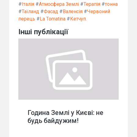
#
Італія
#
Атмосфера Землі
#
Терапія
#
тонна
#
Таїланд
#
Фасад
#
Валенсія
#
Червоний
перець
#
La Tomatina
#
Кетчуп.
Інші публікації
Година Землі у Києві: не
будь байдужим!