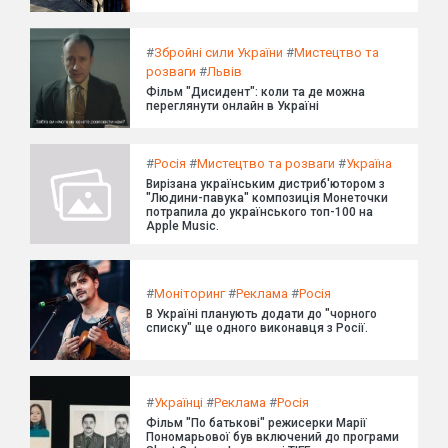
#
Збройні сили України
#
Мистецтво та
розваги
#
Львів
Фільм "Дисидент": коли та де можна
переглянути онлайн в Україні
#
Росія
#
Мистецтво та розваги
#
Україна
Вирізана українським дистриб'ютором з
"Людини-павука" композиція Монеточки
потрапила до українського топ-100 на
Apple Music.
#
Моніторинг
#
Реклама
#
Росія
В Україні планують додати до "чорного
списку" ще одного виконавця з Росії.
#
Українці
#
Реклама
#
Росія
Фільм "По батькові" режисерки Марії
Пономарьової був включений до програми