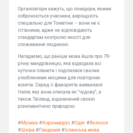
Організатори кажуть, що помідори, якими
озброюються учасники, вирощують
спеціально для Томатіни -- вони не є
їстівними, адже не відповідають
стандартам контролю якості для
споживання людиною.
Нагадаємо, що раніше мова йшла про 79-
річну мандрівницю, яка відвідала всі
куточки планети і поділилася своїми
улюбленими місцями для повторних
візитів. Серед її фаворитів виявилася
Італія, яку вона описала як "чудову", а
також Таїланд, відзначений своєю
різноманітною природою.
#
Музика
#
Коронавірус
#
Одяг
#
Волосся
#
Шкіра
#
Пандемія
#
Іспанська мова