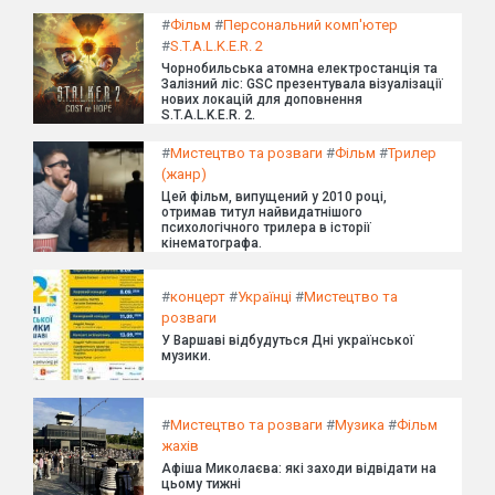
#
Фільм
#
Персональний комп'ютер
#
S.T.A.L.K.E.R. 2
Чорнобильська атомна електростанція та
Залізний ліс: GSC презентувала візуалізації
нових локацій для доповнення
S.T.A.L.K.E.R. 2.
#
Мистецтво та розваги
#
Фільм
#
Трилер
(жанр)
Цей фільм, випущений у 2010 році,
отримав титул найвидатнішого
психологічного трилера в історії
кінематографа.
#
концерт
#
Українці
#
Мистецтво та
розваги
У Варшаві відбудуться Дні української
музики.
#
Мистецтво та розваги
#
Музика
#
Фільм
жахів
Афіша Миколаєва: які заходи відвідати на
цьому тижні