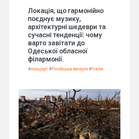
Локація, що гармонійно
поєднує музику,
архітектурні шедеври та
сучасні тенденції: чому
варто завітати до
Одеської обласної
філармонії.
#
концерт
#
Російська імперія
#
Італія