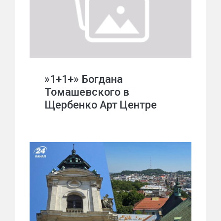
»1+1+» Богдана
Томашевского в
Щербенко Арт Центре