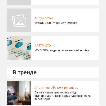
#
Подмостки
»Урод» Валентины Сотниченко
#
ARTMISTO
»CYCLOP»: видеопоэзия высшей пробы
В тренде
#
Політика
#
Фільм
#
Телевізор
Одна з налаштувань, яке слід
відкоригувати всім користувачам нових
телевізорів.