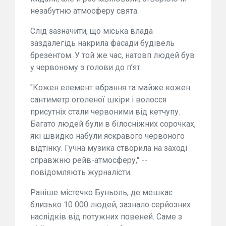
незабутню атмосферу свята.
Слід зазначити, що міська влада
заздалегідь накрила фасади будівель
брезентом. У той же час, натовп людей був
у червоному з голови до п’ят.
"Кожен елемент вбрання та майже кожен
сантиметр оголеної шкіри і волосся
присутніх стали червоними від кетчупу.
Багато людей були в білосніжних сорочках,
які швидко набули яскравого червоного
відтінку. Гучна музика створила на заході
справжню рейв-атмосферу," --
повідомляють журналісти.
Раніше містечко Буньоль, де мешкає
близько 10 000 людей, зазнало серйозних
наслідків від потужних повеней. Саме з