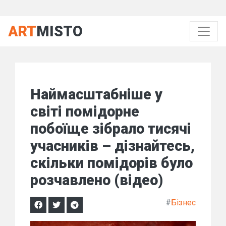
ART
MISTO
Наймасштабніше у
світі помідорне
побоїще зібрало тисячі
учасників – дізнайтесь,
скільки помідорів було
розчавлено (відео)
#
Бізнес