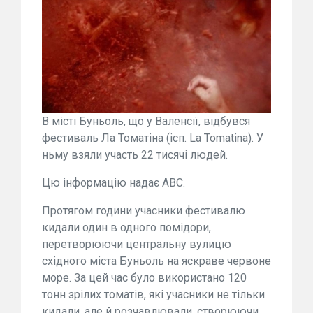
В місті Буньоль, що у Валенсії, відбувся
фестиваль Ла Томатіна (ісп. La Tomatina). У
ньму взяли участь 22 тисячі людей.
Цю інформацію надає АВС.
Протягом години учасники фестивалю
кидали один в одного помідори,
перетворюючи центральну вулицю
східного міста Буньоль на яскраве червоне
море. За цей час було використано 120
тонн зрілих томатів, які учасники не тільки
кидали, але й розчавлювали, створюючи