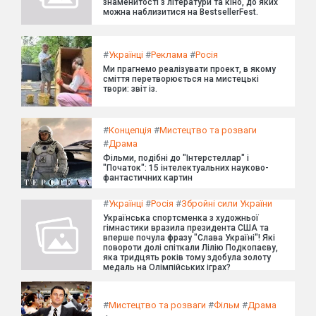
знаменитості з літератури та кіно, до яких
можна наблизитися на BestsellerFest.
#
Українці
#
Реклама
#
Росія
Ми прагнемо реалізувати проект, в якому
сміття перетворюється на мистецькі
твори: звіт із.
#
Концепція
#
Мистецтво та розваги
#
Драма
Фільми, подібні до "Інтерстеллар" і
"Початок": 15 інтелектуальних науково-
фантастичних картин
#
Українці
#
Росія
#
Збройні сили України
Українська спортсменка з художньої
гімнастики вразила президента США та
вперше почула фразу "Слава Україні"! Які
повороти долі спіткали Лілію Подкопаєву,
яка тридцять років тому здобула золоту
медаль на Олімпійських іграх?
#
Мистецтво та розваги
#
Фільм
#
Драма