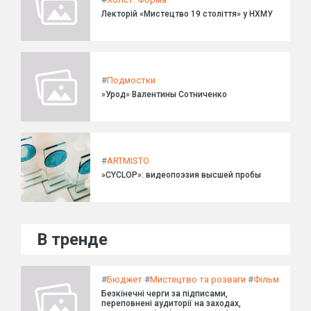
Лекторій «Мистецтво 19 століття» у НХМУ
#
Подмостки
»Урод» Валентины Сотниченко
#
ARTMISTO
»CYCLOP»: видеопоэзия высшей пробы
В тренде
#
Бюджет
#
Мистецтво та розваги
#
Фільм
Безкінечні черги за підписами,
переповнені аудиторії на заходах,