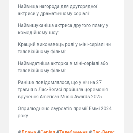
Найвища нагорода для другорядної
актриси у драматичному серіалі:
Найвишуканіша актриса другого плану у
комедійному шоу:
Кращий виконавець ролі у міні-серіалі чи
телевізійному фільмі:
Найвидатніша акторка в міні-серіалі або
телевізійному фільмі:
Раніше повідомлялося, що у ніч на 27
травня в Лас-Вегасі пройшла церемонія
вручення American Music Awards 2025.
Оприлюднено лауреатів премії Еммі 2024
року.
#
Драма
#
Серіал
#
Телебачення
#
Лас-Вегас