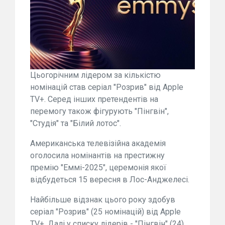
Цьогорічним лідером за кількістю
номінацій став серіал "Розрив" від Apple
TV+. Серед інших претендентів на
перемогу також фігурують "Пінгвін",
"Студія" та "Білий лотос".
Американська телевізійна академія
оголосила номінантів на престижну
премію "Еммі-2025", церемонія якої
відбудеться 15 вересня в Лос-Анджелесі.
Найбільше відзнак цього року здобув
серіал "Розрив" (25 номінацій) від Apple
TV+. Далі у списку лідерів - "Пінгвін" (24),