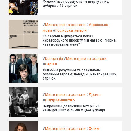
Фільми, що порушують четверту стіну:
добірка з 15 стрічок
#
Мистецтво та розваги
#
Українська
мова
#
Російська імперія
26 серпня відбудеться показ
кураторського проєкту під назвою "Чорна
хата всередині мене".
#
Концепція
#
Мистецтво та розваги
#
Серіал
Фільми з розумним та обачливим
головним героєм: понад 20 найяскравіших
стрічок
#
Мистецтво та розваги
#
Драма
#
Підприємництво
Непроникні детективні історії: 20
найвідоміших фільмів у цьому жанрі
#
Мистецтво та розваги
#
Фільм