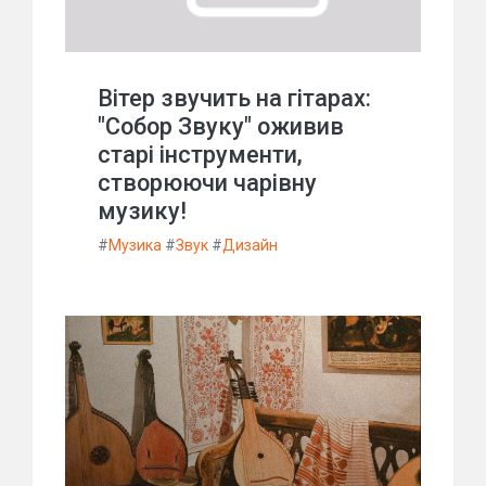
Вітер звучить на гітарах:
"Собор Звуку" оживив
старі інструменти,
створюючи чарівну
музику!
#
Музика
#
Звук
#
Дизайн