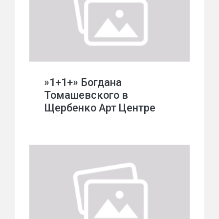
»1+1+» Богдана
Томашевского в
Щербенко Арт Центре