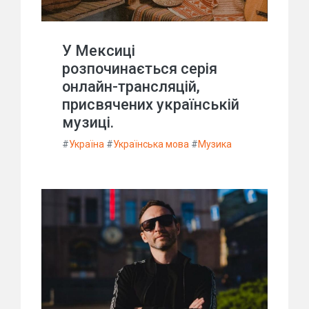
У Мексиці
розпочинається серія
онлайн-трансляцій,
присвячених українській
музиці.
#
Україна
#
Українська мова
#
Музика