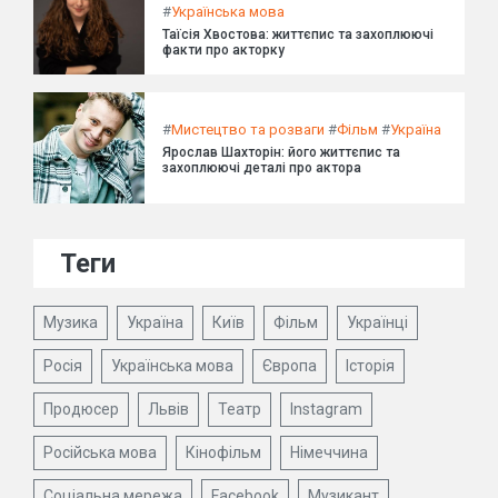
#
Українська мова
Таїсія Хвостова: життєпис та захоплюючі
факти про акторку
#
Мистецтво та розваги
#
Фільм
#
Україна
Ярослав Шахторін: його життєпис та
захоплюючі деталі про актора
Теги
Музика
Україна
Київ
Фільм
Українці
Росія
Українська мова
Європа
Історія
Продюсер
Львів
Театр
Instagram
Російська мова
Кінофільм
Німеччина
Соціальна мережа
Facebook
Музикант