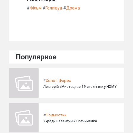
#
Фільм
#
Голлівуд
#
Драма
Популярное
#
Холст. Форма
Лекторій «Мистецтво 19 століття» у НХМУ
#
Подмостки
»Урод» Валентины Сотниченко