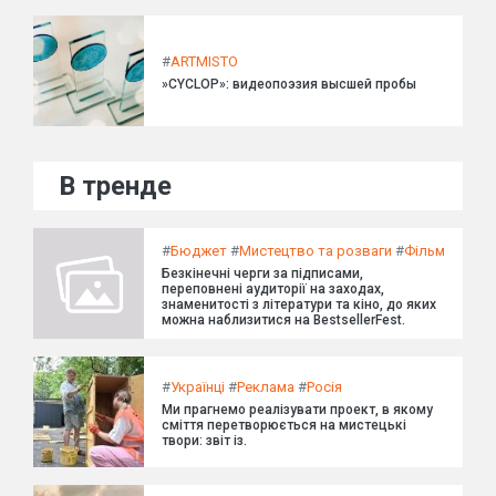
#
ARTMISTO
»CYCLOP»: видеопоэзия высшей пробы
В тренде
#
Бюджет
#
Мистецтво та розваги
#
Фільм
Безкінечні черги за підписами,
переповнені аудиторії на заходах,
знаменитості з літератури та кіно, до яких
можна наблизитися на BestsellerFest.
#
Українці
#
Реклама
#
Росія
Ми прагнемо реалізувати проект, в якому
сміття перетворюється на мистецькі
твори: звіт із.