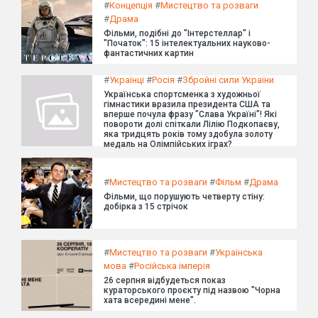
#
Концепція
#
Мистецтво та розваги
#
Драма
Фільми, подібні до "Інтерстеллар" і
"Початок": 15 інтелектуальних науково-
фантастичних картин
#
Українці
#
Росія
#
Збройні сили України
Українська спортсменка з художньої
гімнастики вразила президента США та
вперше почула фразу "Слава Україні"! Які
повороти долі спіткали Лілію Подкопаєву,
яка тридцять років тому здобула золоту
медаль на Олімпійських іграх?
#
Мистецтво та розваги
#
Фільм
#
Драма
Фільми, що порушують четверту стіну:
добірка з 15 стрічок
#
Мистецтво та розваги
#
Українська
мова
#
Російська імперія
26 серпня відбудеться показ
кураторського проєкту під назвою "Чорна
хата всередині мене".