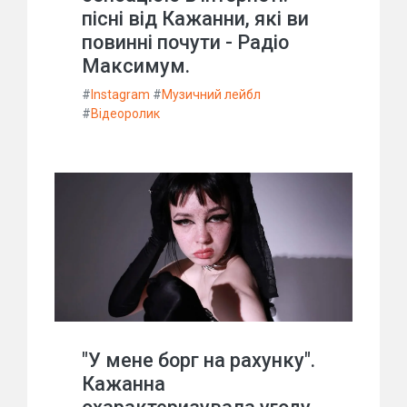
пісні від Кажанни, які ви
повинні почути - Радіо
Максимум.
#
Instagram
#
Музичний лейбл
#
Відеоролик
"У мене борг на рахунку".
Кажанна