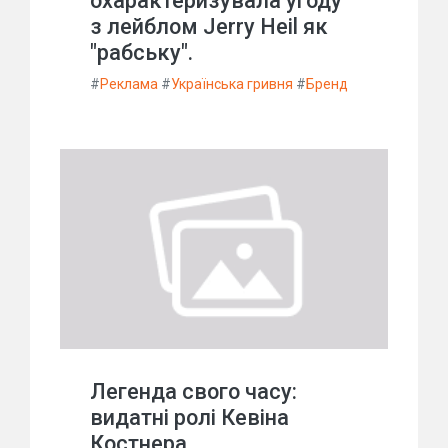
охарактеризувала угоду
з лейблом Jerry Heil як
"рабську".
#
Реклама
#
Українська гривня
#
Бренд
Легенда свого часу:
видатні ролі Кевіна
Костнера