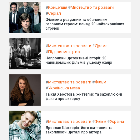
#
Концепція
#
Мистецтво та розваги
#
Серіал
Фільми з розумним та обачливим
головним героєм: понад 20 найяскравіших
стрічок
#
Мистецтво та розваги
#
Драма
#
Підприємництво
Непроникні детективні історії: 20
найвідоміших фільмів у цьому жанрі
#
Мистецтво та розваги
#
Фільм
#
Українська мова
Таїсія Хвостова: життєпис та захоплюючі
факти про акторку
#
Мистецтво та розваги
#
Фільм
#
Україна
Ярослав Шахторін: його життєпис та
захоплюючі деталі про актора