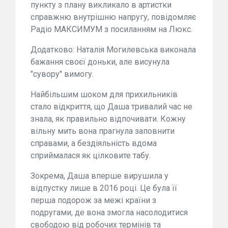
пункту з плану викликало в артистки
справжню внутрішню напругу, повідомляє
Радіо МАКСИМУМ з посиланням на Люкс.
Додатково: Наталія Могилевська виконала
бажання своєї доньки, але висунула
"сувору" вимогу.
Найбільшим шоком для прихильників
стало відкриття, що Даша тривалий час не
знала, як правильно відпочивати. Кожну
вільну мить вона прагнула заповнити
справами, а бездіяльність вдома
сприймалася як цілковите табу.
Зокрема, Даша вперше вирушила у
відпустку лише в 2016 році. Це була її
перша подорож за межі країни з
подругами, де вона змогла насолодитися
свободою від робочих термінів та