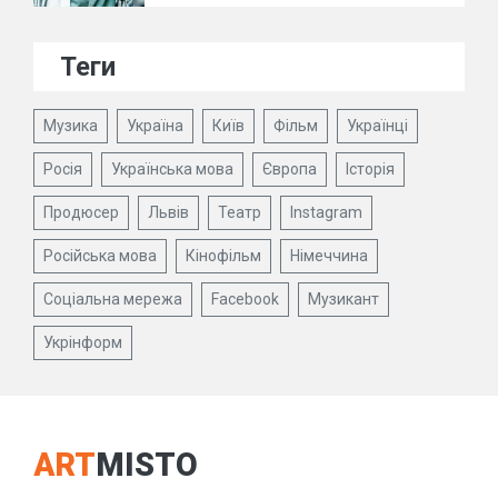
Теги
Музика
Україна
Київ
Фільм
Українці
Росія
Українська мова
Європа
Історія
Продюсер
Львів
Театр
Instagram
Російська мова
Кінофільм
Німеччина
Соціальна мережа
Facebook
Музикант
Укрінформ
ART
MISTO