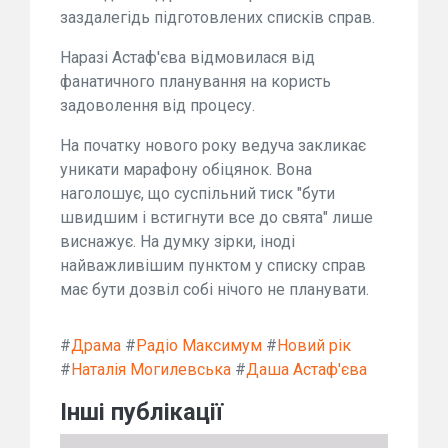
заздалегідь підготовлених списків справ.
Наразі Астаф'єва відмовилася від
фанатичного планування на користь
задоволення від процесу.
На початку нового року ведуча закликає
уникати марафону обіцянок. Вона
наголошує, що суспільний тиск "бути
швидшим і встигнути все до свята" лише
виснажує. На думку зірки, іноді
найважливішим пунктом у списку справ
має бути дозвіл собі нічого не планувати.
#
Драма
#
Радіо Максимум
#
Новий рік
#
Наталія Могилевська
#
Даша Астаф'єва
Інші публікації