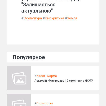
"Залишається
актуальною"
#
Скульптура
#
Кінокритика
#
Земля
Популярное
#
Холст. Форма
Лекторій «Мистецтво 19 століття» у НХМУ
#
Подмостки