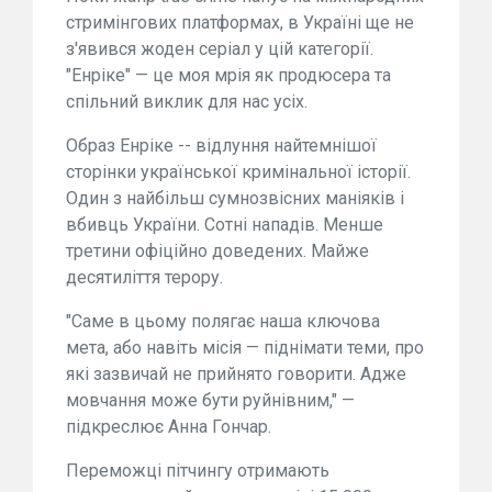
стримінгових платформах, в Україні ще не
з'явився жоден серіал у цій категорії.
"Енріке" — це моя мрія як продюсера та
спільний виклик для нас усіх.
Образ Енріке -- відлуння найтемнішої
сторінки української кримінальної історії.
Один з найбільш сумнозвісних маніяків і
вбивць України. Сотні нападів. Менше
третини офіційно доведених. Майже
десятиліття терору.
"Саме в цьому полягає наша ключова
мета, або навіть місія — піднімати теми, про
які зазвичай не прийнято говорити. Адже
мовчання може бути руйнівним," —
підкреслює Анна Гончар.
Переможці пітчингу отримають