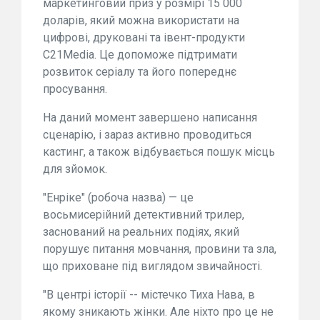
маркетинговий приз у розмірі 15 000
доларів, який можна використати на
цифрові, друковані та івент-продукти
C21Media. Це допоможе підтримати
розвиток серіалу та його попереднє
просування.
На даний момент завершено написання
сценарію, і зараз активно проводиться
кастинг, а також відбувається пошук місць
для зйомок.
"Енріке" (робоча назва) — це
восьмисерійний детективний трилер,
заснований на реальних подіях, який
порушує питання мовчання, провини та зла,
що приховане під виглядом звичайності.
"В центрі історії -- містечко Тиха Нава, в
якому зникають жінки. Але ніхто про це не