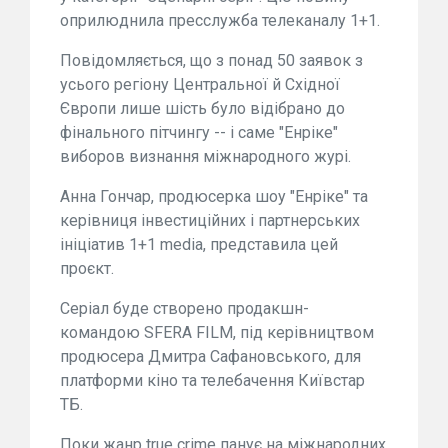
оприлюднила пресслужба телеканалу 1+1.
Повідомляється, що з понад 50 заявок з
усього регіону Центральної й Східної
Європи лише шість було відібрано до
фінального пітчингу -- і саме "Енріке"
виборов визнання міжнародного журі.
Анна Гончар, продюсерка шоу "Енріке" та
керівниця інвестиційних і партнерських
ініціатив 1+1 media, представила цей
проєкт.
Серіал буде створено продакшн-
командою SFERA FILM, під керівництвом
продюсера Дмитра Сафановського, для
платформи кіно та телебачення Київстар
ТБ.
Поки жанр true crime панує на міжнародних