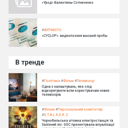
»Урод» Валентины Сотниченко
#
ARTMISTO
»CYCLOP»: видеопоэзия высшей пробы
В тренде
#
Політика
#
Фільм
#
Телевізор
Одна з налаштувань, яке слід
відкоригувати всім користувачам нових
телевізорів.
#
Фільм
#
Персональний комп'ютер
#
S.T.A.L.K.E.R. 2
Чорнобильська атомна електростанція та
Залізний ліс: GSC презентувала візуалізації