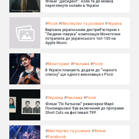
Фільм "Дисидент": коли та де можна
переглянути онлайн в Україні
#
Росія
#
Мистецтво та розваги
#
Україна
Вирізана українським дистриб'ютором з
"Людини-павука" композиція Монеточки
потрапила до українського топ-100 на
Apple Music.
#
Моніторинг
#
Реклама
#
Росія
В Україні планують додати до "чорного
списку" ще одного виконавця з Росії.
#
Українці
#
Реклама
#
Росія
Фільм "По батькові" режисерки Марії
Пономарьової був включений до програми
Short Cuts на фестивалі TIFF.
#
Мистецтво та розваги
#
Фільм
#
Facebook