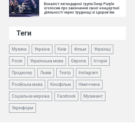
Вокаліст легендарної групи Deep Purple
оголосив про закінчення своєї концертної
діяльності через труднощі зі здоров'ям.
Теги
Музика
Україна
Київ
Фільм
Українці
Росія
Українська мова
Європа
Історія
Продюсер
Львів
Театр
Instagram
Російська мова
Кінофільм
Німеччина
Соціальна мережа
Facebook
Музикант
Укрінформ