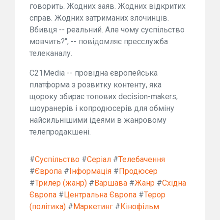
говорить. Жодних заяв. Жодних відкритих
справ. Жодних затриманих злочинців.
Вбивця -- реальний. Але чому суспільство
мовчить?", -- повідомляє пресслужба
телеканалу.
C21Media -- провідна європейська
платформа з розвитку контенту, яка
щороку збирає топових decision-makers,
шоуранерів і копродюсерів для обміну
найсильнішими ідеями в жанровому
телепродакшені.
#
Суспільство
#
Серіал
#
Телебачення
#
Європа
#
Інформація
#
Продюсер
#
Трилер (жанр)
#
Варшава
#
Жанр
#
Східна
Європа
#
Центральна Європа
#
Терор
(політика)
#
Маркетинг
#
Кінофільм