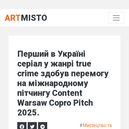
ART
MISTO
Перший в Україні
серіал у жанрі true
crime здобув перемогу
на міжнародному
пітчингу Content
Warsaw Copro Pitch
2025.
#
Мистецтво та