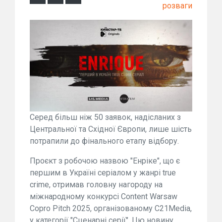
розваги
Серед більш ніж 50 заявок, надісланих з
Центральної та Східної Європи, лише шість
потрапили до фінального етапу відбору.
Проєкт з робочою назвою "Енріке", що є
першим в Україні серіалом у жанрі true
crime, отримав головну нагороду на
міжнародному конкурсі Content Warsaw
Copro Pitch 2025, організованому C21Media,
у категорії "Сценарні серії". Цю новину