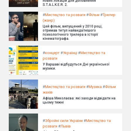
нових локацій для доповнення
S.T.A.L.K.E.R. 2.
#
Мистецтво та розваги
#
Фільм
#
Трилер
(жанр)
Цей фільм, випущений у 2010 році,
отримав титул найвидатнішого
психологічного трилера в історії
кінематографа.
#
концерт
#
Українці
#
Мистецтво та
розваги
У Варшаві відбудуться Дні української
музики.
#
Мистецтво та розваги
#
Музика
#
Фільм
жахів
Афіша Миколаєва: які заходи відвідати на
цьому тижні
#
Збройні сили України
#
Мистецтво та
розваги
#
Львів