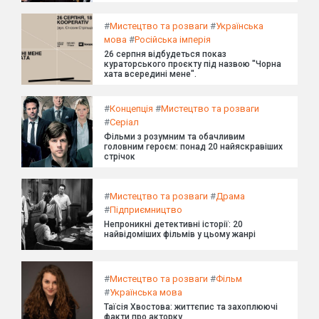
#
Мистецтво та розваги
#
Українська
мова
#
Російська імперія
26 серпня відбудеться показ
кураторського проєкту під назвою "Чорна
хата всередині мене".
#
Концепція
#
Мистецтво та розваги
#
Серіал
Фільми з розумним та обачливим
головним героєм: понад 20 найяскравіших
стрічок
#
Мистецтво та розваги
#
Драма
#
Підприємництво
Непроникні детективні історії: 20
найвідоміших фільмів у цьому жанрі
#
Мистецтво та розваги
#
Фільм
#
Українська мова
Таїсія Хвостова: життєпис та захоплюючі
факти про акторку