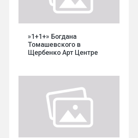
»1+1+» Богдана
Томашевского в
Щербенко Арт Центре