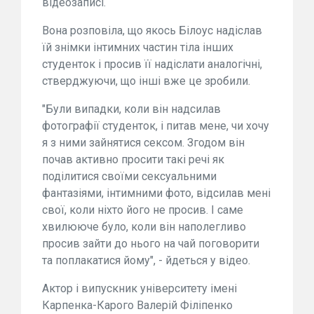
відеозаписі.
Вона розповіла, що якось Білоус надіслав
їй знімки інтимних частин тіла інших
студенток і просив її надіслати аналогічні,
стверджуючи, що інші вже це зробили.
"Були випадки, коли він надсилав
фотографії студенток, і питав мене, чи хочу
я з ними зайнятися сексом. Згодом він
почав активно просити такі речі як
поділитися своїми сексуальними
фантазіями, інтимними фото, відсилав мені
свої, коли ніхто його не просив. І саме
хвилююче було, коли він наполегливо
просив зайти до нього на чай поговорити
та поплакатися йому", - йдеться у відео.
Актор і випускник університету імені
Карпенка-Карого Валерій Філіпенко