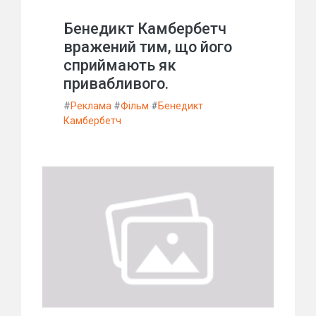
Бенедикт Камбербетч
вражений тим, що його
сприймають як
привабливого.
#
Реклама
#
Фільм
#
Бенедикт
Камбербетч