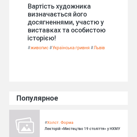
Вартість художника
визначається його
досягненнями, участю у
виставках та особистою
історією!
#
живопис
#
Українська гривня
#
Львів
Популярное
#
Холст. Форма
Лекторій «Мистецтво 19 століття» у НХМУ