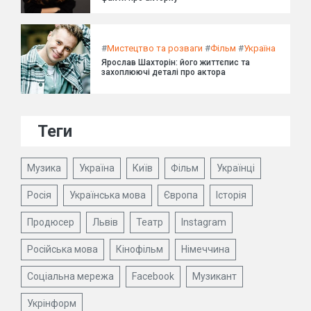
#
Мистецтво та розваги
#
Фільм
#
Україна
Ярослав Шахторін: його життєпис та
захоплюючі деталі про актора
Теги
Музика
Україна
Київ
Фільм
Українці
Росія
Українська мова
Європа
Історія
Продюсер
Львів
Театр
Instagram
Російська мова
Кінофільм
Німеччина
Соціальна мережа
Facebook
Музикант
Укрінформ