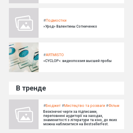
#
Подмостки
»Урод» Валентины Сотниченко
#
ARTMISTO
»CYCLOP»: видеопоэзия высшей пробы
В тренде
#
Бюджет
#
Мистецтво та розваги
#
Фільм
Безкінечні черги за підписами,
переповнені аудиторії на заходах,
знаменитості з літератури та кіно, до яких
можна наблизитися на BestsellerFest.