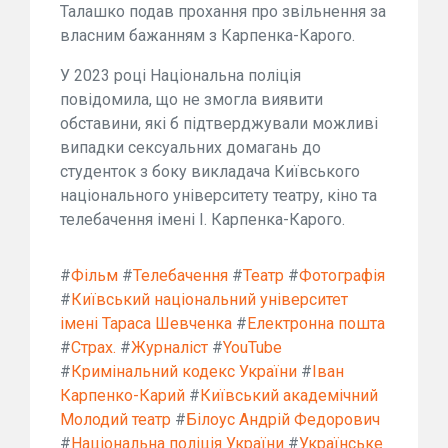
Талашко подав прохання про звільнення за
власним бажанням з Карпенка-Карого.
У 2023 році Національна поліція
повідомила, що не змогла виявити
обставини, які б підтверджували можливі
випадки сексуальних домагань до
студенток з боку викладача Київського
національного університету театру, кіно та
телебачення імені І. Карпенка-Карого.
#
Фільм
#
Телебачення
#
Театр
#
Фотографія
#
Київський національний університет
імені Тараса Шевченка
#
Електронна пошта
#
Страх.
#
Журналіст
#
YouTube
#
Кримінальний кодекс України
#
Іван
Карпенко-Карий
#
Київський академічний
Молодий театр
#
Білоус Андрій Федорович
#
Національна поліція України
#
Українське