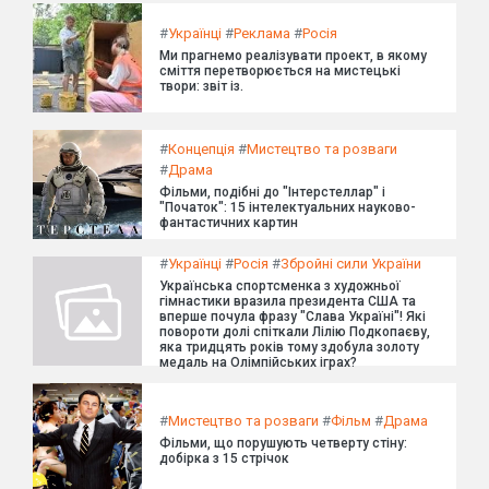
#
Українці
#
Реклама
#
Росія
Ми прагнемо реалізувати проект, в якому
сміття перетворюється на мистецькі
твори: звіт із.
#
Концепція
#
Мистецтво та розваги
#
Драма
Фільми, подібні до "Інтерстеллар" і
"Початок": 15 інтелектуальних науково-
фантастичних картин
#
Українці
#
Росія
#
Збройні сили України
Українська спортсменка з художньої
гімнастики вразила президента США та
вперше почула фразу "Слава Україні"! Які
повороти долі спіткали Лілію Подкопаєву,
яка тридцять років тому здобула золоту
медаль на Олімпійських іграх?
#
Мистецтво та розваги
#
Фільм
#
Драма
Фільми, що порушують четверту стіну:
добірка з 15 стрічок