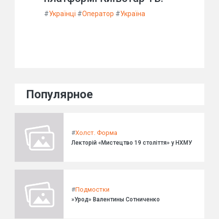
#
Українці
#
Оператор
#
Україна
Популярное
#
Холст. Форма
Лекторій «Мистецтво 19 століття» у НХМУ
#
Подмостки
»Урод» Валентины Сотниченко