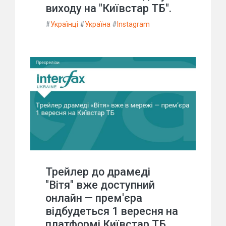
виходу на "Київстар ТБ".
#
Українці
#
Україна
#
Instagram
Трейлер до драмеді
"Вітя" вже доступний
онлайн — прем'єра
відбудеться 1 вересня на
платформі Київстар ТБ.