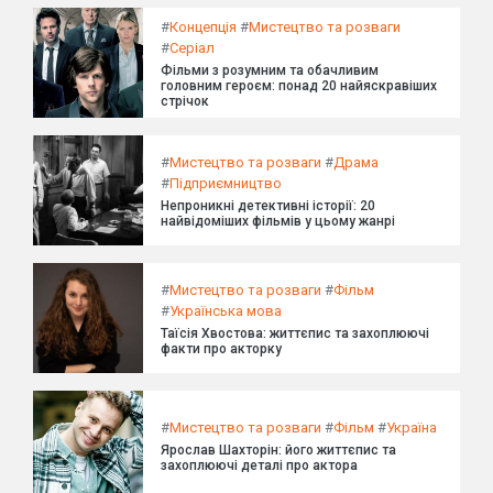
#
Концепція
#
Мистецтво та розваги
#
Серіал
Фільми з розумним та обачливим
головним героєм: понад 20 найяскравіших
стрічок
#
Мистецтво та розваги
#
Драма
#
Підприємництво
Непроникні детективні історії: 20
найвідоміших фільмів у цьому жанрі
#
Мистецтво та розваги
#
Фільм
#
Українська мова
Таїсія Хвостова: життєпис та захоплюючі
факти про акторку
#
Мистецтво та розваги
#
Фільм
#
Україна
Ярослав Шахторін: його життєпис та
захоплюючі деталі про актора