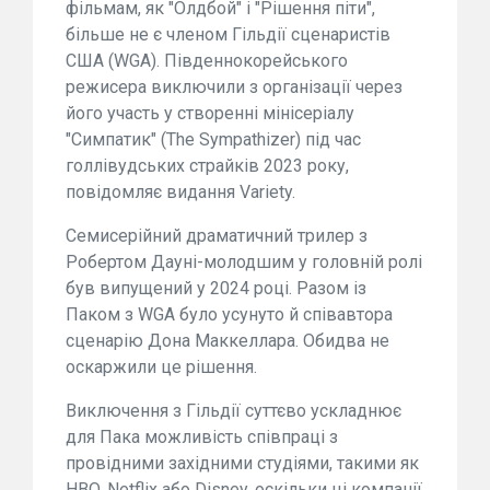
фільмам, як "Олдбой" і "Рішення піти",
більше не є членом Гільдії сценаристів
США (WGA). Південнокорейського
режисера виключили з організації через
його участь у створенні мінісеріалу
"Симпатик" (The Sympathizer) під час
голлівудських страйків 2023 року,
повідомляє видання Variety.
Семисерійний драматичний трилер з
Робертом Дауні-молодшим у головній ролі
був випущений у 2024 році. Разом із
Паком з WGA було усунуто й співавтора
сценарію Дона Маккеллара. Обидва не
оскаржили це рішення.
Виключення з Гільдії суттєво ускладнює
для Пака можливість співпраці з
провідними західними студіями, такими як
HBO, Netflix або Disney, оскільки ці компанії