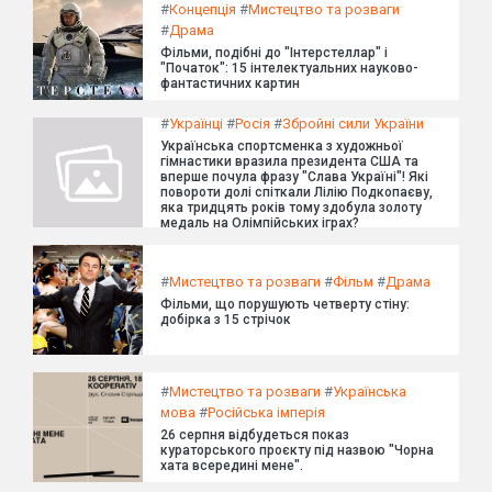
#
Концепція
#
Мистецтво та розваги
#
Драма
Фільми, подібні до "Інтерстеллар" і
"Початок": 15 інтелектуальних науково-
фантастичних картин
#
Українці
#
Росія
#
Збройні сили України
Українська спортсменка з художньої
гімнастики вразила президента США та
вперше почула фразу "Слава Україні"! Які
повороти долі спіткали Лілію Подкопаєву,
яка тридцять років тому здобула золоту
медаль на Олімпійських іграх?
#
Мистецтво та розваги
#
Фільм
#
Драма
Фільми, що порушують четверту стіну:
добірка з 15 стрічок
#
Мистецтво та розваги
#
Українська
мова
#
Російська імперія
26 серпня відбудеться показ
кураторського проєкту під назвою "Чорна
хата всередині мене".