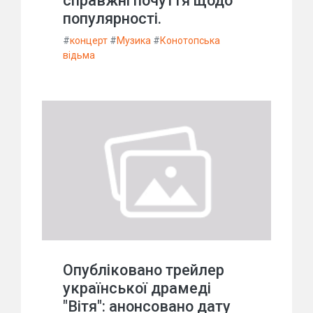
справжні почуття щодо
популярності.
#
концерт
#
Музика
#
Конотопська
відьма
Опубліковано трейлер
української драмеді
"Вітя": анонсовано дату