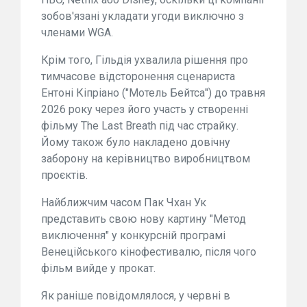
зобов'язані укладати угоди виключно з
членами WGA.
Крім того, Гільдія ухвалила рішення про
тимчасове відсторонення сценариста
Ентоні Кіпріано ("Мотель Бейтса") до травня
2026 року через його участь у створенні
фільму The Last Breath під час страйку.
Йому також було накладено довічну
заборону на керівництво виробництвом
проєктів.
Найближчим часом Пак Чхан Ук
представить свою нову картину "Метод
виключення" у конкурсній програмі
Венеційського кінофестивалю, після чого
фільм вийде у прокат.
Як раніше повідомлялося, у червні в