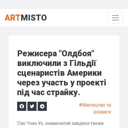
ART
MISTO
Режисера "Олдбоя"
виключили з Гільдії
сценаристів Америки
через участь у проекті
під час страйку.
#
Мистецтво та
розваги
Пак Чхан Ук, знаменитий завдяки таким