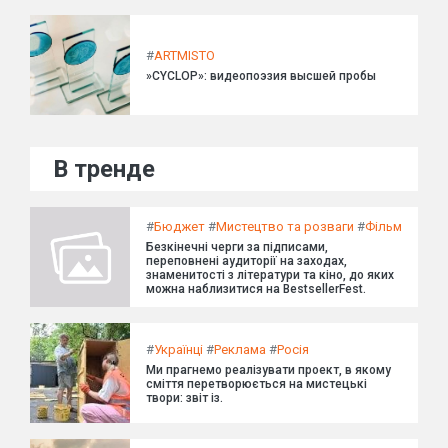
#
ARTMISTO
»CYCLOP»: видеопоэзия высшей пробы
В тренде
#
Бюджет
#
Мистецтво та розваги
#
Фільм
Безкінечні черги за підписами,
переповнені аудиторії на заходах,
знаменитості з літератури та кіно, до яких
можна наблизитися на BestsellerFest.
#
Українці
#
Реклама
#
Росія
Ми прагнемо реалізувати проект, в якому
сміття перетворюється на мистецькі
твори: звіт із.