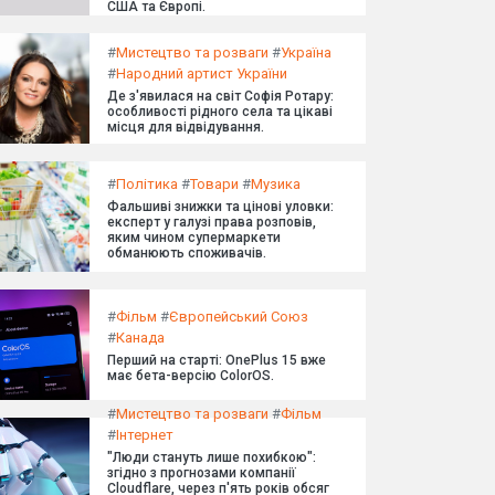
США та Європі.
#
Мистецтво та розваги
#
Україна
#
Народний артист України
Де з'явилася на світ Софія Ротару:
особливості рідного села та цікаві
місця для відвідування.
#
Політика
#
Товари
#
Музика
Фальшиві знижки та цінові уловки:
експерт у галузі права розповів,
яким чином супермаркети
обманюють споживачів.
#
Фільм
#
Європейський Союз
#
Канада
Перший на старті: OnePlus 15 вже
має бета-версію ColorOS.
#
Мистецтво та розваги
#
Фільм
#
Інтернет
"Люди стануть лише похибкою":
згідно з прогнозами компанії
Cloudflare, через п'ять років обсяг