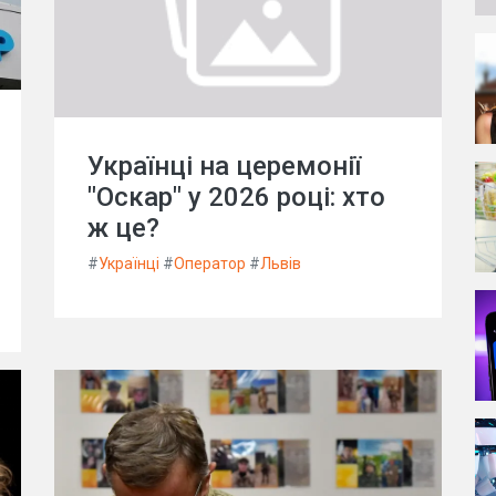
Українці на церемонії
"Оскар" у 2026 році: хто
ж це?
#
Українці
#
Оператор
#
Львів