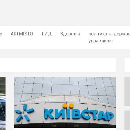
с
ARTMISTO
ГИД
Здоров'я
політика та держа
управління