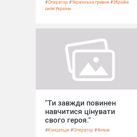
#
Оператор
#
Українська гривня
#
Збройні
сили України
"Ти завжди повинен
навчитися цінувати
свого героя."
#
Концепція
#
Оператор
#
Фільм