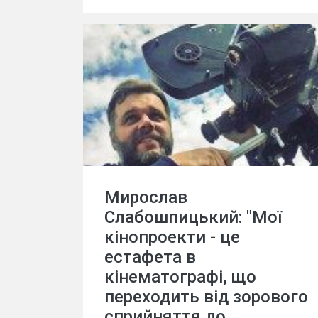
Мирослав
Слабошпицький: "Мої
кінопроекти - це
естафета в
кінематографі, що
переходить від зорового
сприйняття до