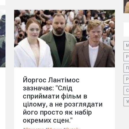
М
Р
П
Йоргос Лантімос
Р
зазначає: "Слід
С
сприймати фільм в
У
цілому, а не розглядати
його просто як набір
окремих сцен."