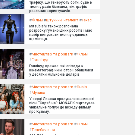
трафіку, що генерують боти, буде в
тисячу разів більшим, ніж трафік
реальних користувачів.
#
Фільм
#
Штучний інтелект
#
Техас
Mitsubishi також розпочала
розробку гуманоїдних роботів і має
намір випускати тисячу одиниць
щомісяця.
#
Мистецтво та розваги
#
Фільм
#
Голлівуд
Голлівуд вражає: які епізоди в
кінематографічній історії обійшлися
у десятки мільйонів доларів
#
Мистецтво та розваги
#
Львів
#
Музика
У серці Львова пролунали знамениті
пісні "Скрябіна": MONATIK підготував
унікальне попурі до виходу фільму
про Кузьму.
#
Мистецтво та розваги
#
Фільм
#
Телебачення