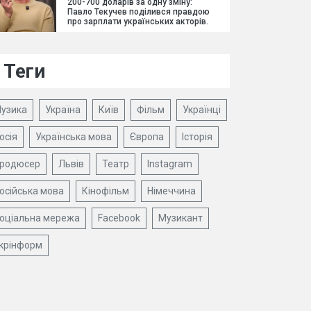
200-700 доларів за одну зміну:
Павло Текучев поділився правдою
про зарплати українських акторів.
Теги
узика
Україна
Київ
Фільм
Українці
осія
Українська мова
Європа
Історія
родюсер
Львів
Театр
Instagram
осійська мова
Кінофільм
Німеччина
оціальна мережа
Facebook
Музикант
крінформ