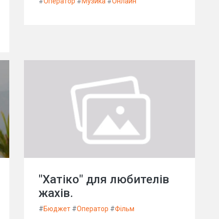
#
Оператор
#
Музика
#
Онлайн
"Хатіко" для любителів
жахів.
#
Бюджет
#
Оператор
#
Фільм