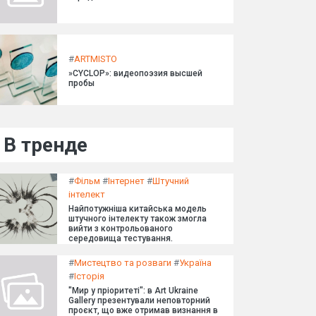
#
ARTMISTO
»CYCLOP»: видеопоэзия высшей
пробы
В тренде
#
Фільм
#
Інтернет
#
Штучний
інтелект
Найпотужніша китайська модель
штучного інтелекту також змогла
вийти з контрольованого
середовища тестування.
#
Мистецтво та розваги
#
Україна
#
Історія
"Мир у пріоритеті": в Art Ukraine
Gallery презентували неповторний
проєкт, що вже отримав визнання в