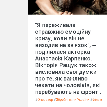
"Я переживала
справжню емоційну
кризу, коли він не
виходив на зв'язок", --
поділилася акторка
Анастасія Карпенко.
Вікторія Ращук також
висловила свої думки
про те, як важливо
чекати на чоловіків, які
перебувають на фронті.
#
Оператор
#
Збройні сили України
#
Фільм