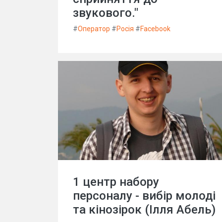
звукового."
#
Оператор
#
Росія
#
Facebook
1 центр набору
персоналу - вибір молоді
та кінозірок (Ілля Абель)