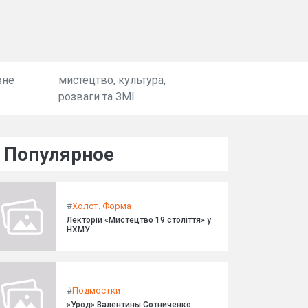
вне
мистецтво, культура,
розваги та ЗМІ
Популярное
#
Холст. Форма
Лекторій «Мистецтво 19 століття» у
НХМУ
#
Подмостки
»Урод» Валентины Сотниченко