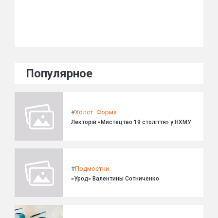
Популярное
#
Холст. Форма
Лекторій «Мистецтво 19 століття» у НХМУ
#
Подмостки
»Урод» Валентины Сотниченко