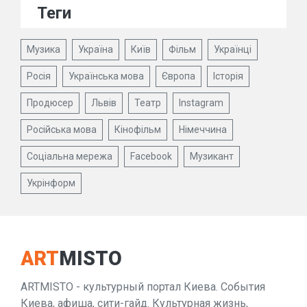
Теги
Музика
Україна
Київ
Фільм
Українці
Росія
Українська мова
Європа
Історія
Продюсер
Львів
Театр
Instagram
Російська мова
Кінофільм
Німеччина
Соціальна мережа
Facebook
Музикант
Укрінформ
ART
MISTO
ARTMISTO - культурный портал Киева. События
Киева, афиша, сити-гайд. Культурная жизнь,