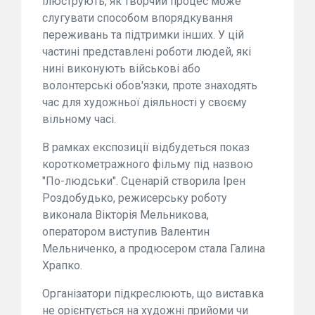
ілюструють, як творчий процес може
слугувати способом впорядкування
переживань та підтримки інших. У цій
частині представлені роботи людей, які
нині виконують військові або
волонтерські обов'язки, проте знаходять
час для художньої діяльності у своєму
вільному часі.
В рамках експозиції відбудеться показ
короткометражного фільму під назвою
"По-людськи". Сценарій створила Ірен
Роздобудько, режисерську роботу
виконала Вікторія Мельникова,
оператором виступив Валентин
Мельниченко, а продюсером стала Галина
Храпко.
Організатори підкреслюють, що виставка
не орієнтується на художні прийоми чи