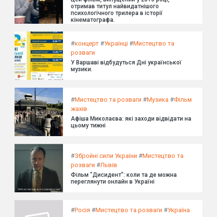
отримав титул найвидатнішого
психологічного трилера в історії
кінематографа.
#
концерт
#
Українці
#
Мистецтво та
розваги
У Варшаві відбудуться Дні української
музики.
#
Мистецтво та розваги
#
Музика
#
Фільм
жахів
Афіша Миколаєва: які заходи відвідати на
цьому тижні
#
Збройні сили України
#
Мистецтво та
розваги
#
Львів
Фільм "Дисидент": коли та де можна
переглянути онлайн в Україні
#
Росія
#
Мистецтво та розваги
#
Україна