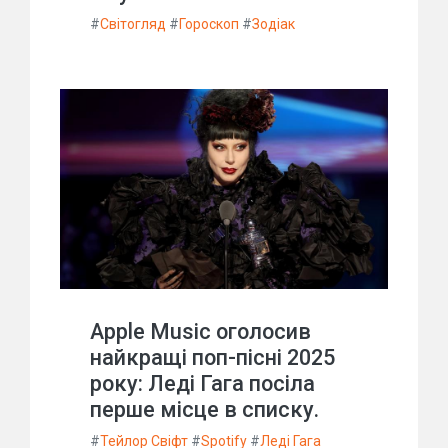
#
Світогляд
#
Гороскоп
#
Зодіак
Apple Music оголосив
найкращі поп-пісні 2025
року: Леді Гага посіла
перше місце в списку.
#
Тейлор Свіфт
#
Spotify
#
Леді Гага