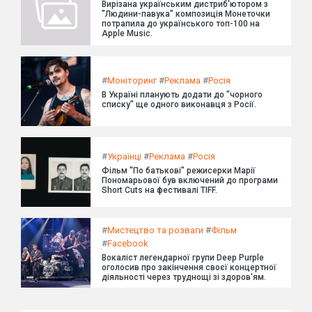
Вирізана українським дистриб'ютором з
"Людини-павука" композиція Монеточки
потрапила до українського топ-100 на
Apple Music.
#
Моніторинг
#
Реклама
#
Росія
В Україні планують додати до "чорного
списку" ще одного виконавця з Росії.
#
Українці
#
Реклама
#
Росія
Фільм "По батькові" режисерки Марії
Пономарьової був включений до програми
Short Cuts на фестивалі TIFF.
#
Мистецтво та розваги
#
Фільм
#
Facebook
Вокаліст легендарної групи Deep Purple
оголосив про закінчення своєї концертної
діяльності через труднощі зі здоров'ям.