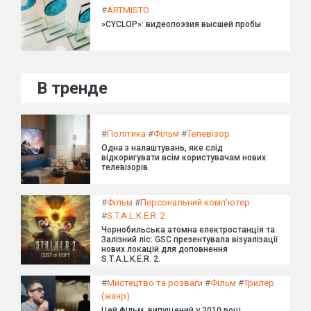
#
ARTMISTO
»CYCLOP»: видеопоэзия высшей пробы
В тренде
#
Політика
#
Фільм
#
Телевізор
Одна з налаштувань, яке слід
відкоригувати всім користувачам нових
телевізорів.
#
Фільм
#
Персональний комп'ютер
#
S.T.A.L.K.E.R. 2
Чорнобильська атомна електростанція та
Залізний ліс: GSC презентувала візуалізації
нових локацій для доповнення
S.T.A.L.K.E.R. 2.
#
Мистецтво та розваги
#
Фільм
#
Трилер
(жанр)
Цей фільм, випущений у 2010 році,