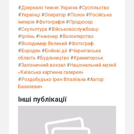
#
Дзеркало тижня. Україна
#
Суспільство
#
Українці
#
Оператор
#
Полон
#
Російська
імперія
#
Фотографія
#
Продюсер
#
Скульптура
#
Військовослужбовці
#
Ірпінь
#
Інженер
#
Волонтерство
#
Володимир Великий
#
Фотограф
#
Бородян
#
Бойові дії
#
Чернігівська
область
#
Будівництво
#
Краматорськ
#
Залізничний вокзал
#
Національний музей
«Київська картинна галерея»
#
Роздобудько Ірен Віталіївна
#
Автор:
Базилевич
Інші публікації