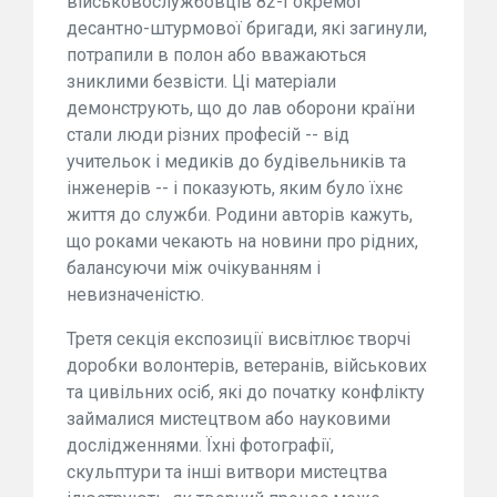
військовослужбовців 82-ї окремої
десантно-штурмової бригади, які загинули,
потрапили в полон або вважаються
зниклими безвісти. Ці матеріали
демонструють, що до лав оборони країни
стали люди різних професій -- від
учительок і медиків до будівельників та
інженерів -- і показують, яким було їхнє
життя до служби. Родини авторів кажуть,
що роками чекають на новини про рідних,
балансуючи між очікуванням і
невизначеністю.
Третя секція експозиції висвітлює творчі
доробки волонтерів, ветеранів, військових
та цивільних осіб, які до початку конфлікту
займалися мистецтвом або науковими
дослідженнями. Їхні фотографії,
скульптури та інші витвори мистецтва