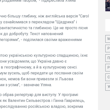
 різдвяним твором," - підкреслила Уляна
но більшу глибину, ніж англійська версія "Carol
ору ознайомився з перекладом "Щедрика" і
фантастичністю та глибиною. Це не просто пісня
лик до добробуту. Текст наповнений
М
егоріями", - поділилася своїми враженнями
Р
агатою українською культурною спадщиною, їхнє
П
Вони усвідомили, що Україна давно є
 географічному, а й в культурному сенсі.
Р
мум зусиль, щоб передати це послання своїм
С
унок, немов би вони привезли зі Львова
и з усіма", - зазначає Уляна.
У
о обрав репертуар для виступу. У програмі
их як Валентин Сильвестров і Ганна Гаврилець,
 переслідуванню російською владою, зокрема