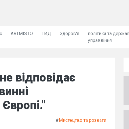
с
ARTMISTO
ГИД
Здоров'я
політика та держа
управління
не відповідає
винні
Європі."
#
Мистецтво та розваги