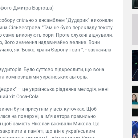
 (фото Дмитра Бартоша)
собору спільно з ансамблем "Дударик" виконали
ина Сільвестрова. "Там не було перекладу тексту
що саме виконують хори. Проте слухачі відчували,
то, його значення надзвичайно велике. Вони
чало, як 'Боже, храни Європу і світ'", - зазначила
удиторія. Було суттєво підкреслити, що вона
а композиціями українських авторів.
дрик" – це українська різдвяна мелодія, мені
ий хіт Coca-Cola.
инен бути присутнім у всіх куточках. Щоб
ася на поверхні, а ім'я автора правильно
 і щоб замість Ніколай вживали Микола. Це
закріпити в пам'яті, що він є українським