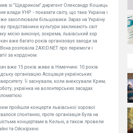
омив зі "Щедриком" диригент Олександр Кошиць
ня влади УНР - показати світу, що таке Україна і
її вже захоплювали більшовики. Зараз на Україну
нову представники культури закликають світ
таку місію виконує, зокрема, львівський хор
кач вже багато років організовує заходи за
 Вона розповіла ZAXID.NET про перемоги і
тії за кордоном.
ач вже 15 років живе в Німеччині. 10 років
адську організацію Асоціація українських
іверситету. Її заснували, коли анексували Крим,
оботу, українка на волонтерських засадах
пломатією.
ажем пройшли концерти львівської хорової
валося спонтанно, проте організація була на
з шістьма концертами в Кельні, а також провели
ні та Ойскірхені.