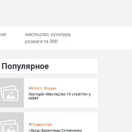
вне
мистецтво, культура,
розваги та ЗМІ
Популярное
#
Холст. Форма
Лекторій «Мистецтво 19 століття» у
НХМУ
#
Подмостки
»Урод» Валентины Сотниченко