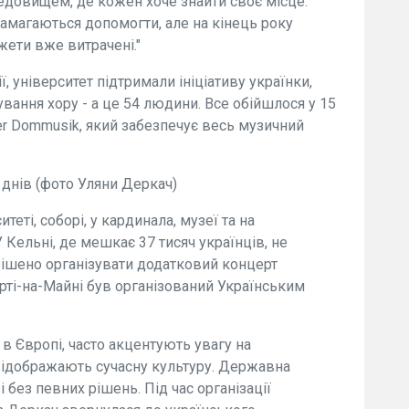
едовищем, де кожен хоче знайти своє місце.
амагаються допомогти, але на кінець року
ети вже витрачені."
ї, університет підтримали ініціативу українки,
вання хору - а це 54 людини. Все обійшлося у 15
ner Dommusik, який забезпечує весь музичний
 днів (фото Уляни Деркач)
теті, соборі, у кардинала, музеї та на
 Кельні, де мешкає 37 тисяч українців, не
ирішено організувати додатковий концерт
рті-на-Майні був організований Українським
в Європі, часто акцентують увагу на
 відображають сучасну культуру. Державна
 без певних рішень. Під час організації