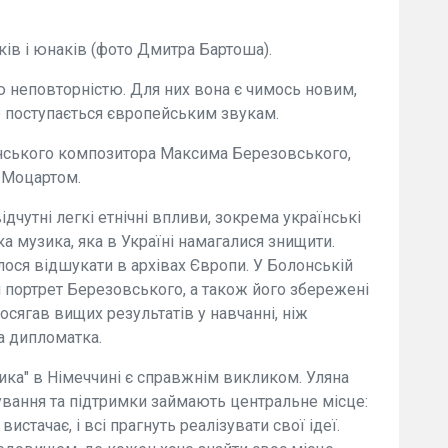
ів і юнаків (фото Дмитра Бартоша).
 неповторністю. Для них вона є чимось новим,
е поступається європейським звукам.
нського композитора Максима Березовського,
 Моцартом.
ідчутні легкі етнічні впливи, зокрема українські
а музика, яка в Україні намагалися знищити.
алося відшукати в архівах Європи. У Болонській
 портрет Березовського, а також його збережені
осягав вищих результатів у навчанні, ніж
на дипломатка.
рика" в Німеччині є справжнім викликом. Уляна
ування та підтримки займають центральне місце:
вистачає, і всі прагнуть реалізувати свої ідеї.