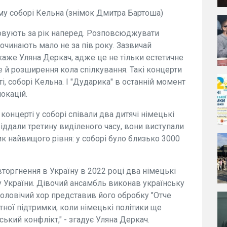
му соборі Кельна (знімок Дмитра Бартоша)
новують за рік наперед. Розповсюджувати
очинають мало не за пів року. Зазвичай
каже Уляна Деркач, адже це не тільки естетичне
е й розширення кола спілкування. Такі концерти
ті, соборі Кельна. І "Дударика" в останній момент
окацій.
онцерті у соборі співали два дитячі німецькі
 віддали третину виділеного часу, вони виступали
к найвищого рівня: у соборі було близько 3000
оргнення в Україну в 2022 році два німецькі
у України. Дівочий ансамбль виконав українську
чоловічий хор представив його обробку "Отче
ної підтримки, коли німецькі політики ще
кий конфлікт," - згадує Уляна Деркач.