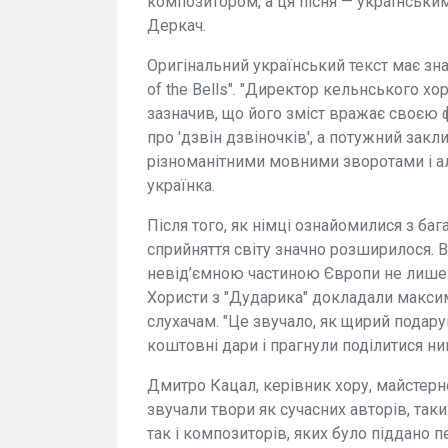
композитором, а ця пісня — українським
Деркач.
Оригінальний український текст має знач
of the Bells". "Директор кельнського х
зазначив, що його зміст вражає своєю 
про 'дзвін дзвіночків', а потужний зак
різноманітними мовними зворотами і ал
українка.
Після того, як німці ознайомилися з б
сприйняття світу значно розширилося. 
невід’ємною частиною Європи не лише в
Хористи з "Дударика" докладали макси
слухачам. "Це звучало, як щирий подар
коштовні дари і прагнули поділитися ним
Дмитро Кацал, керівник хору, майстерн
звучали твори як сучасних авторів, так
так і композиторів, яких було піддано