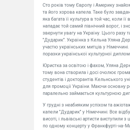
Сто років тому Європу і Америку знай
та його хорова капела. Таке було завдан
яка багата її культура в той час, коли 
нападає той самий північний ворог, і з
звернути увагу на Україну. Цього разу 
"Дударик". Українка з Кельна Уляна Дер
участю українських митців у Німеччині.
поразки української культурної диплома
Юристка за освітою і фахом, Уляна Дерк
тому вона створила і досі очолює гром
студентів і докторантів Кельнського ун
для промоції України. Маючи основну р
паралельно займається культурною ди
У грудні з неабияким успіхом та ажіот
капели "Дударик" у Німеччині. Все відбу
висоті, і львівські артисти виступили 
по одному концерту у Франкфурті-на-Май