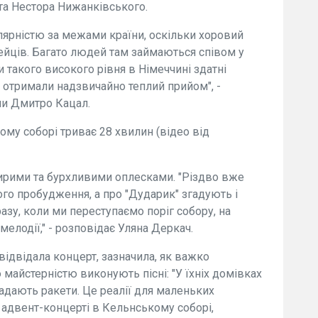
та Нестора Нижанківського.
лярністю за межами країни, оскільки хоровий
ейців. Багато людей там займаються співом у
и такого високого рівня в Німеччині здатні
 отримали надзвичайно теплий прийом", -
ли Дмитро Кацал.
му соборі триває 28 хвилин (відео від
ирими та бурхливими оплесками. "Різдво вже
ого пробудження, а про "Дударик" згадують і
азу, коли ми переступаємо поріг собору, на
 мелодії," - розповідає Уляна Деркач.
відвідала концерт, зазначила, як важко
ю майстерністю виконують пісні: "У їхніх домівках
падають ракети. Це реалії для маленьких
у адвент-концерті в Кельнському соборі,