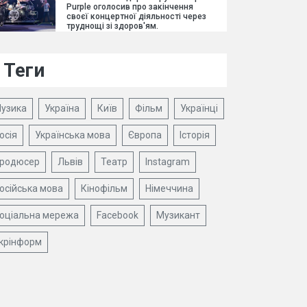
Purple оголосив про закінчення
своєї концертної діяльності через
труднощі зі здоров'ям.
Теги
узика
Україна
Київ
Фільм
Українці
осія
Українська мова
Європа
Історія
родюсер
Львів
Театр
Instagram
осійська мова
Кінофільм
Німеччина
оціальна мережа
Facebook
Музикант
крінформ