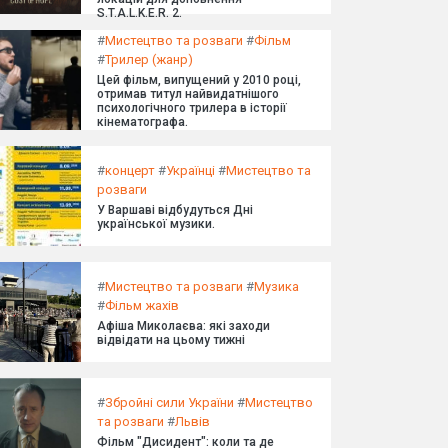
S.T.A.L.K.E.R. 2.
#
Мистецтво та розваги
#
Фільм
#
Трилер (жанр)
Цей фільм, випущений у 2010 році,
отримав титул найвидатнішого
психологічного трилера в історії
кінематографа.
#
концерт
#
Українці
#
Мистецтво та
розваги
У Варшаві відбудуться Дні
української музики.
#
Мистецтво та розваги
#
Музика
#
Фільм жахів
Афіша Миколаєва: які заходи
відвідати на цьому тижні
#
Збройні сили України
#
Мистецтво
та розваги
#
Львів
Фільм "Дисидент": коли та де