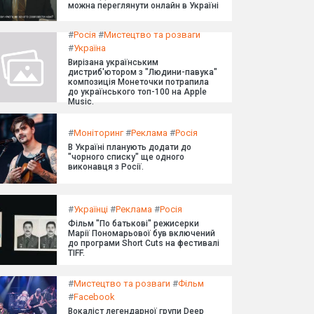
можна переглянути онлайн в Україні
#
Росія
#
Мистецтво та розваги
#
Україна
Вирізана українським
дистриб'ютором з "Людини-павука"
композиція Монеточки потрапила
до українського топ-100 на Apple
Music.
#
Моніторинг
#
Реклама
#
Росія
В Україні планують додати до
"чорного списку" ще одного
виконавця з Росії.
#
Українці
#
Реклама
#
Росія
Фільм "По батькові" режисерки
Марії Пономарьової був включений
до програми Short Cuts на фестивалі
TIFF.
#
Мистецтво та розваги
#
Фільм
#
Facebook
Вокаліст легендарної групи Deep