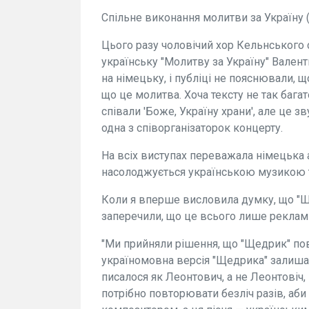
Спільне виконання молитви за Україну
Цього разу чоловічий хор Кельнського 
українську "Молитву за Україну" Валент
на німецьку, і публіці не пояснювали, 
що це молитва. Хоча тексту не так бага
співали 'Боже, Україну храни', але це зву
одна з співорганізаторок концерту.
На всіх виступах переважала німецька а
насолоджується українською музикою т
Коли я вперше висловила думку, що "Ще
заперечили, що це всього лише рекламн
"Ми прийняли рішення, що "Щедрик" пов
україномовна версія "Щедрика" залишал
писалося як Леонтович, а не Леонтовіч,
потрібно повторювати безліч разів, аби 