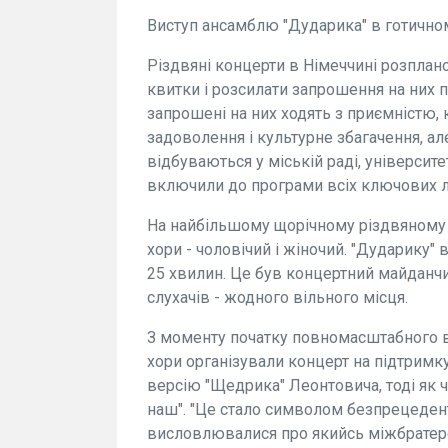
Виступ ансамблю "Дударика" в готично
Різдвяні концерти в Німеччині розпла
квитки і розсилати запрошення на них п
запрошені на них ходять з приємністю, 
задоволення і культурне збагачення, ал
відбуваються у міській раді, університе
включили до програми всіх ключових л
На найбільшому щорічному різдвяному к
хори - чоловічий і жіночий. "Дударику"
25 хвилин. Це був концертний майданчи
слухачів - жодного вільного місця.
З моменту початку повномасштабного вт
хори організували концерт на підтримк
версію "Щедрика" Леонтовича, тоді як 
наш". "Це стало символом безпрецедент
висловлювалися про якийсь міжбратерсь