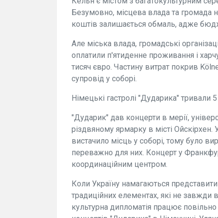
Кельн є містом з багатокультурним сер
Безумовно, місцева влада та громада н
коштів залишається обмаль, адже бюдж
Але міська влада, громадські організаці
оплатили п'ятиденне проживання і харчу
тисяч євро. Частину витрат покрив Köl
супровід у соборі.
Німецькі гастролі "Дударика" тривали 5
"Дударик" дав концерти в мерії, універси
різдвяному ярмарку в місті Ойскірхен. У
вистачило місць у соборі, тому було в
переважно для них. Концерт у Франкфу
координаційним центром.
Коли Україну намагаються представити 
традиційних елементах, які не завжди
культурна дипломатія працює повільно і