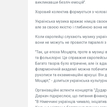
викликавши безліч емоцій".
Хоровий колектив формується з чоловік
Українська музика вражає німців своєю
але за своєю якістю і глибиною вона н
Коли європейці слухають музику украї
вони не можуть не провести паралелі з
"Так, це епоха Моцарта, проте в музиці в
та фольклорні. Це справжня європейськ
Багато творів було втрачене, але їх вд
філармонічній академії можна побачити
рукописи та екзаменаційні аркуші. Він д
Моцарт," - ділиться українська культур
Організаційні аспекти концертів "Дуда
Деркач підкреслює, що питання фінанс
"В Німеччині українців чимало, ініціатив 