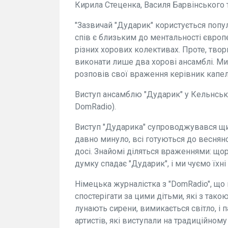
Кирила Стеценка, Василя Барвінського 
"Зазвичай "Дударик" користується попу
спів є близьким до ментальності європ
різних хорових колективах. Проте, твор
виконати лише два хорові ансамблі. Ми
розповів свої враження керівник капе
Виступ ансамблю "Дударик" у Кельнсько
DomRadio).
Виступ "Дударика" супроводжувався щ
давно минуло, всі готуються до веснян
досі. Знайомі діляться враженнями: щор
думку спадає "Дударик", і ми чуємо їхні
Німецька журналістка з "DomRadio", що 
спостерігати за цими дітьми, які з тако
лунають сирени, вимикається світло, і 
артистів, які виступали на традиційном