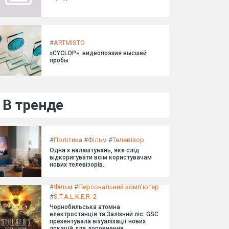
#
ARTMISTO
»CYCLOP»: видеопоэзия высшей
пробы
В тренде
#
Політика
#
Фільм
#
Телевізор
Одна з налаштувань, яке слід
відкоригувати всім користувачам
нових телевізорів.
#
Фільм
#
Персональний комп'ютер
#
S.T.A.L.K.E.R. 2
Чорнобильська атомна
електростанція та Залізний ліс: GSC
презентувала візуалізації нових
локацій для доповнення