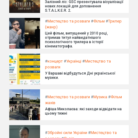
Залізний ліс: GSC презентувала візуалізації
нових локацій для доповнення
S.T.A.L.K.E.R. 2.
#
Мистецтво та розваги
#
Фільм
#
Трилер
(жанр)
Цей фільм, випущений у 2010 році,
отримав титул найвидатнішого
психологічного трилера в історії
кінематографа.
#
концерт
#
Українці
#
Мистецтво та
розваги
У Варшаві відбудуться Дні української
музики.
#
Мистецтво та розваги
#
Музика
#
Фільм
жахів
Афіша Миколаєва: які заходи відвідати на
цьому тижні
#
Збройні сили України
#
Мистецтво та