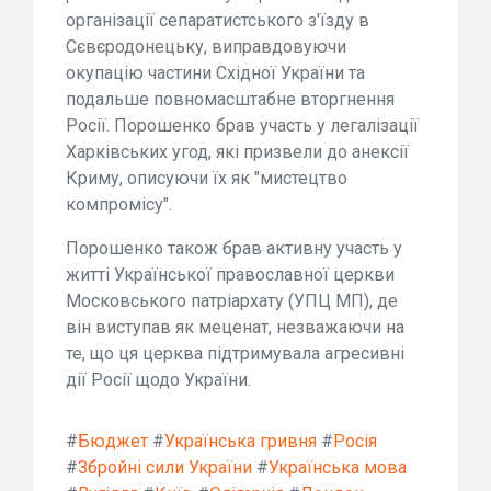
організації сепаратистського з'їзду в
Сєвєродонецьку, виправдовуючи
окупацію частини Східної України та
подальше повномасштабне вторгнення
Росії. Порошенко брав участь у легалізації
Харківських угод, які призвели до анексії
Криму, описуючи їх як "мистецтво
компромісу".
Порошенко також брав активну участь у
житті Української православної церкви
Московського патріархату (УПЦ МП), де
він виступав як меценат, незважаючи на
те, що ця церква підтримувала агресивні
дії Росії щодо України.
#
Бюджет
#
Українська гривня
#
Росія
#
Збройні сили України
#
Українська мова