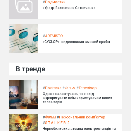
#
Подмостки
»Урод» Валентины Сотниченко
#
ARTMISTO
»CYCLOP»: видеопоэзия высшей пробы
В тренде
#
Політика
#
Фільм
#
Телевізор
Одна з налаштувань, яке слід
відкоригувати всім користувачам нових
телевізорів.
#
Фільм
#
Персональний комп'ютер
#
S.T.A.L.K.E.R. 2
Чорнобильська атомна електростанція та