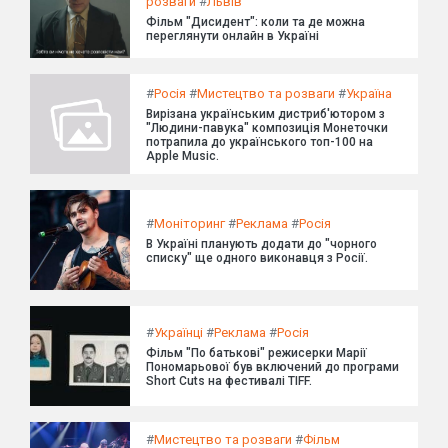
розваги
#
Львів
Фільм "Дисидент": коли та де можна
переглянути онлайн в Україні
#
Росія
#
Мистецтво та розваги
#
Україна
Вирізана українським дистриб'ютором з
"Людини-павука" композиція Монеточки
потрапила до українського топ-100 на
Apple Music.
#
Моніторинг
#
Реклама
#
Росія
В Україні планують додати до "чорного
списку" ще одного виконавця з Росії.
#
Українці
#
Реклама
#
Росія
Фільм "По батькові" режисерки Марії
Пономарьової був включений до програми
Short Cuts на фестивалі TIFF.
#
Мистецтво та розваги
#
Фільм