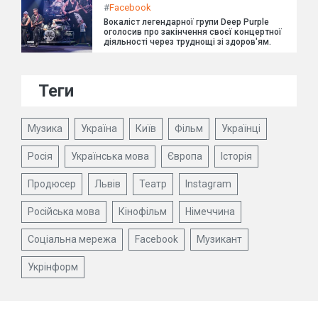
#
Facebook
Вокаліст легендарної групи Deep Purple
оголосив про закінчення своєї концертної
діяльності через труднощі зі здоров'ям.
Теги
Музика
Україна
Київ
Фільм
Українці
Росія
Українська мова
Європа
Історія
Продюсер
Львів
Театр
Instagram
Російська мова
Кінофільм
Німеччина
Соціальна мережа
Facebook
Музикант
Укрінформ