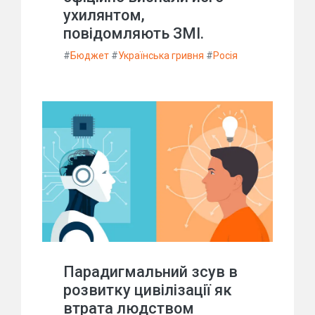
ухилянтом,
повідомляють ЗМІ.
#
Бюджет
#
Українська гривня
#
Росія
Парадигмальний зсув в
розвитку цивілізації як
втрата людством