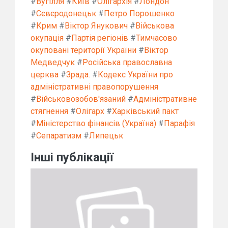
#
Вугілля
#
Київ
#
Олігархія
#
Лондон
#
Сєвєродонецьк
#
Петро Порошенко
#
Крим
#
Віктор Янукович
#
Військова
окупація
#
Партія регіонів
#
Тимчасово
окуповані території України
#
Віктор
Медведчук
#
Російська православна
церква
#
Зрада.
#
Кодекс України про
адміністративні правопорушення
#
Військовозобов'язаний
#
Адміністративне
стягнення
#
Олігарх
#
Харківський пакт
#
Міністерство фінансів (Україна)
#
Парафія
#
Сепаратизм
#
Липецьк
Інші публікації