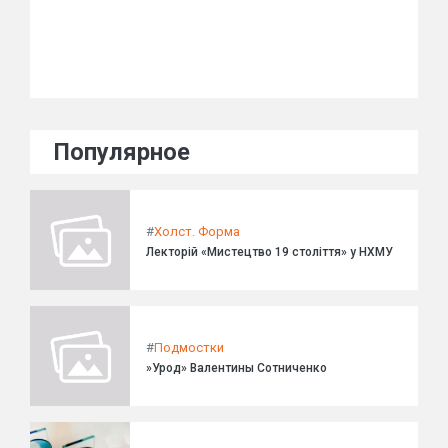
Популярное
#
Холст. Форма
Лекторій «Мистецтво 19 століття» у НХМУ
#
Подмостки
»Урод» Валентины Сотниченко