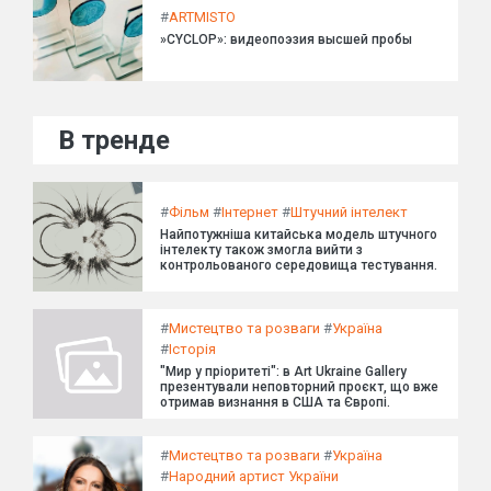
#
ARTMISTO
»CYCLOP»: видеопоэзия высшей пробы
В тренде
#
Фільм
#
Інтернет
#
Штучний інтелект
Найпотужніша китайська модель штучного
інтелекту також змогла вийти з
контрольованого середовища тестування.
#
Мистецтво та розваги
#
Україна
#
Історія
"Мир у пріоритеті": в Art Ukraine Gallery
презентували неповторний проєкт, що вже
отримав визнання в США та Європі.
#
Мистецтво та розваги
#
Україна
#
Народний артист України