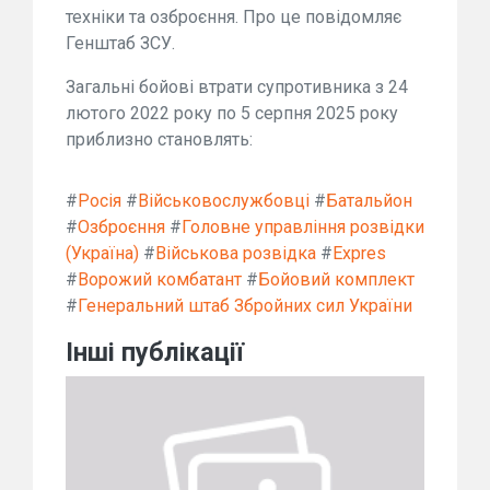
техніки та озброєння. Про це повідомляє
Генштаб ЗСУ.
Загальні бойові втрати супротивника з 24
лютого 2022 року по 5 серпня 2025 року
приблизно становлять:
#
Росія
#
Військовослужбовці
#
Батальйон
#
Озброєння
#
Головне управління розвідки
(Україна)
#
Військова розвідка
#
Expres
#
Ворожий комбатант
#
Бойовий комплект
#
Генеральний штаб Збройних сил України
Інші публікації