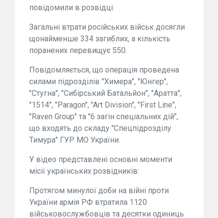
повідомили в розвідці.
Загальні втрати російських військ досягли
щонайменше 334 загиблих, а кількість
поранених перевищує 550.
Повідомляється, що операція проведена
силами підрозділів "Химера", "Юнгер",
"Стугна", "Сибірський Батальйон", "Аратта",
"1514", "Paragon", "Art Division", "First Line",
"Raven Group" та "6 загін спеціальних дій",
що входять до складу "Спецпідрозділу
Тимура" ГУР МО України.
У відео представлені основні моменти
місії українських розвідників:
Протягом минулої доби на війні проти
України армія РФ втратила 1120
військовослужбовців та десятки одиниць