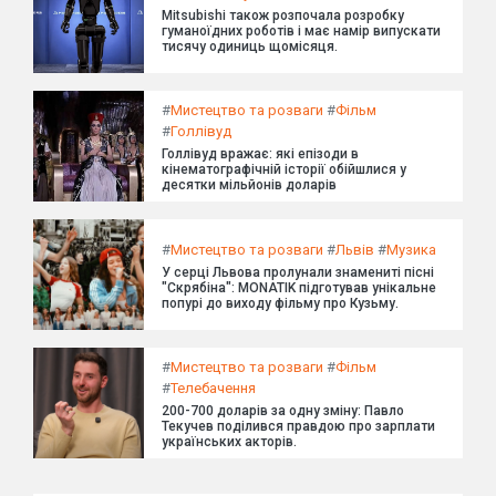
Mitsubishi також розпочала розробку
гуманоїдних роботів і має намір випускати
тисячу одиниць щомісяця.
#
Мистецтво та розваги
#
Фільм
#
Голлівуд
Голлівуд вражає: які епізоди в
кінематографічній історії обійшлися у
десятки мільйонів доларів
#
Мистецтво та розваги
#
Львів
#
Музика
У серці Львова пролунали знамениті пісні
"Скрябіна": MONATIK підготував унікальне
попурі до виходу фільму про Кузьму.
#
Мистецтво та розваги
#
Фільм
#
Телебачення
200-700 доларів за одну зміну: Павло
Текучев поділився правдою про зарплати
українських акторів.