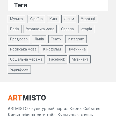
Теги
Музика
Україна
Київ
Фільм
Українці
Росія
Українська мова
Європа
Історія
Продюсер
Львів
Театр
Instagram
Російська мова
Кінофільм
Німеччина
Соціальна мережа
Facebook
Музикант
Укрінформ
ART
MISTO
ARTMISTO - культурный портал Киева. События
Киева, афиша, сити-гайд. Культурная жизнь,