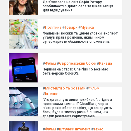
Де з'явилася на світ Софія Ротару:
особливості рідного села та цікаві місця
для відвідування.
#
Політика
#
Товари
#
Музика
Фальшиві знижки та цінові уловки: експерт
у галузі права розповів, яким чином
супермаркети обманюють споживачів.
#
Фільм
#
Європейський Союз
#
Канада
Перший на старті: OnePlus 15 вже має
бета-версію ColorOS.
#
Мистецтво та розваги
#
Фільм
#
Інтернет
"Люди стануть лише похибкою": згідно з
прогнозами компанії Cloudflare, через
п'ять років обсяг трафіку, що генерують
боти, буде в тисячу разів більшим, ніж
трафік реальних користувачів.
#
Фільм
#
Штучний інтелект
#
Техас