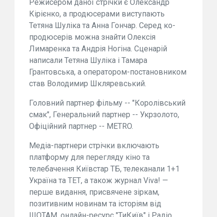
Режисером даної стрічки є Олександр
Кірієнко, а продюсерами виступають
Тетяна Шуліка та Анна Гончар. Серед ко-
продюсерів можна знайти Олексія
Лимаренка та Андрія Ногіна. Сценарій
написали Тетяна Шуліка і Тамара
Грантовська, а оператором-постановником
став Володимир Шкляревський.
Головний партнер фільму -- "Королівський
смак", Генеральний партнер -- Укрзолото,
Офіційний партнер -- METRO.
Медіа-партнери стрічки включають
платформу для перегляду кіно та
телебачення Київстар ТБ, телеканали 1+1
Україна та ТЕТ, а також журнал Viva! —
перше видання, присвячене зіркам,
позитивним новинам та історіям від
ШОТАМ, онлайн-ресурс "ТиКиїв" і Радіо