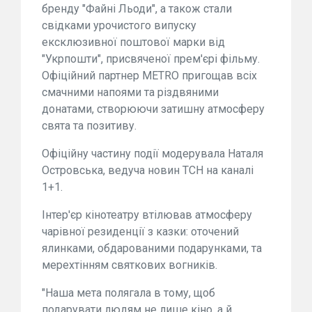
бренду "Файні Льоди", а також стали
свідками урочистого випуску
ексклюзивної поштової марки від
"Укрпошти", присвяченої прем'єрі фільму.
Офіційний партнер METRO пригощав всіх
смачними напоями та різдвяними
донатами, створюючи затишну атмосферу
свята та позитиву.
Офіційну частину події модерувала Наталя
Островська, ведуча новин ТСН на каналі
1+1.
Інтер'єр кінотеатру втілював атмосферу
чарівної резиденції з казки: оточений
ялинками, обдарованими подарунками, та
мерехтінням святкових вогників.
"Наша мета полягала в тому, щоб
подарувати людям не лише кіно, а й