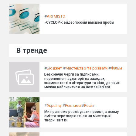
#
ARTMISTO
»CYCLOP»: видеопоэзия высшей пробы
В тренде
#
Бюджет
#
Мистецтво та розваги
#
Фільм
Безкінечні черги за підписами,
переповнені аудиторії на заходах,
знаменитості з літератури та кіно, до яких
можна наблизитися на BestsellerFest.
#
Українці
#
Реклама
#
Росія
Ми прагнемо реалізувати проект, в якому
сміття перетворюється на мистецькі
твори: звіт із.