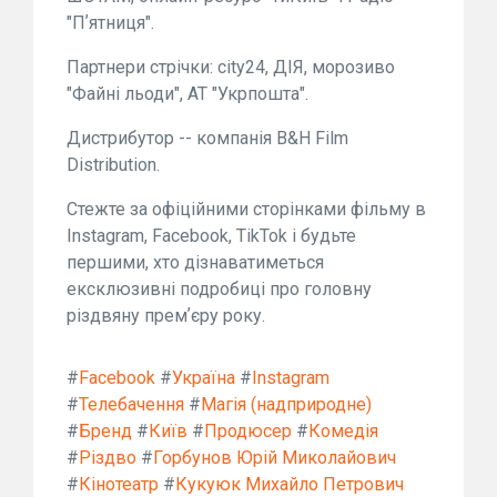
"Пʼятниця".
Партнери стрічки: city24, ДІЯ, морозиво
"Файні льоди", АТ "Укрпошта".
Дистрибутор -- компанія B&H Film
Distribution.
Стежте за офіційними сторінками фільму в
Instagram, Facebook, TikTok і будьте
першими, хто дізнаватиметься
ексклюзивні подробиці про головну
різдвяну премʼєру року.
#
Facebook
#
Україна
#
Instagram
#
Телебачення
#
Магія (надприродне)
#
Бренд
#
Київ
#
Продюсер
#
Комедія
#
Різдво
#
Горбунов Юрій Миколайович
#
Кінотеатр
#
Кукуюк Михайло Петрович