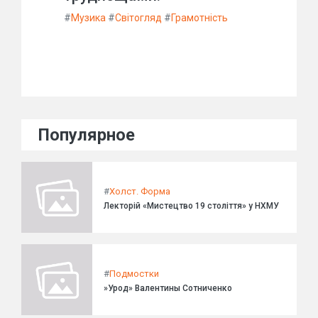
#
Музика
#
Світогляд
#
Грамотність
Популярное
#
Холст. Форма
Лекторій «Мистецтво 19 століття» у НХМУ
#
Подмостки
»Урод» Валентины Сотниченко