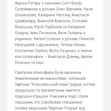
Ауріка Ротару з онуками, Сеїт-Бекір
Сулейманов з дітьми, Олег Верняєв, Неля
Шовкопляс, Катерина Нікітіна, Анастасія
Цимбалару, Анатолій Анатоліч, Соломія
Вітвіцька, Юрій Горбунов та Катерина
Осадча, Іван Люлєнов, Акім Галімов з
родиною, Наталі Солонік з дітьми, Олексій
Нагрудний з дружиною, Тетяна Злова,
Костянтин Грубич, Аніта Луценко, а також
юні суперзірки -- Анастасія Димид, Артем
Котенко та інші.
Святкова атмосфера була насичена
тематичними активностями: головний
партнер "Королівський смак" радив гостям
продукцію та презентував пам'ятні
подушки-іграшки. Учасники події стали
першими, хто спробував спеціальну
лінійку морозива "Вартові Різдва" від