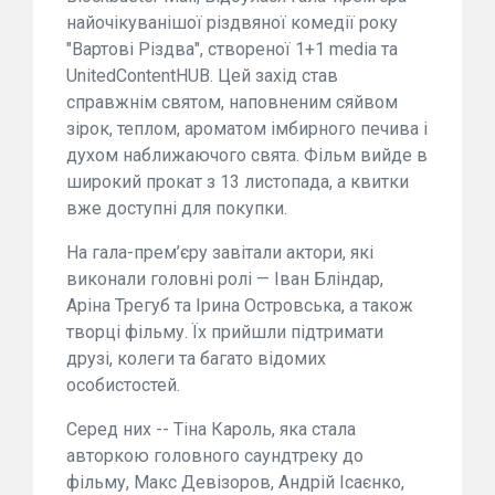
найочікуванішої різдвяної комедії року
"Вартові Різдва", створеної 1+1 media та
UnitedContentHUB. Цей захід став
справжнім святом, наповненим сяйвом
зірок, теплом, ароматом імбирного печива і
духом наближаючого свята. Фільм вийде в
широкий прокат з 13 листопада, а квитки
вже доступні для покупки.
На гала-прем’єру завітали актори, які
виконали головні ролі — Іван Бліндар,
Аріна Трегуб та Ірина Островська, а також
творці фільму. Їх прийшли підтримати
друзі, колеги та багато відомих
особистостей.
Серед них -- Тіна Кароль, яка стала
авторкою головного саундтреку до
фільму, Макс Девізоров, Андрій Ісаєнко,