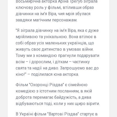
Восьмирічна акторка Аріна Трегуб зіграла
ключову роль у фільмі, втіливши образ
дівчинки на ім'я Віра, чия мрія збулася
завдяки магічним персонажам.
"Я зіграла дівчинку на ім’я Віра, яка є дуже
мрійливою та унікальною. Вона втілює в
собі образ усіх маленьких українців, що
живуть своє дитинство в умовах війни.
Тому ми з командою прагнули подарувати
всім – і дорослим, і діткам – частинку
свята та надії на диво. Запрошуємо вас до
кіно!" – поділилася юна акторка.
Фільм "Охоронці Різдва" є сімейною
комедією з істотним посланням, в якій
доброта перемагає байдужість, а дива
відбуваються тоді, коли у них щиро вірити.
В Україні фільм "Вартові Різдва" стартує в