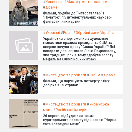
#
Концепція
#
Мистецтво та розваги
#
Драма
Фільми, подібні до "Інтерстеллар" і
"Початок": 15 інтелектуальних науково-
фантастичних картин
#
Українці
#
Росія
#
Збройні сили України
Українська спортсменка з художньої
гімнастики вразила президента США та
вперше почула фразу "Слава Україні"! Які
повороти долі спіткали Лілію Подкопаєву,
яка тридцять років тому здобула золоту
медаль на Олімпійських іграх?
#
Мистецтво та розваги
#
Фільм
#
Драма
Фільми, що порушують четверту стіну:
добірка з 15 стрічок
#
Мистецтво та розваги
#
Українська
мова
#
Російська імперія
26 серпня відбудеться показ
кураторського проєкту під назвою "Чорна
хата всередині мене".