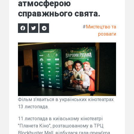
атмосферою
справжнього свята.
#
Мистецтво та
розваги
Фільм з’явиться в українських кінотеатрах
13 листопада.
11 листопада в київському кінотеатрі
"Планета Кіно", розташованому в ТРЦ
Blockbuster Mall, відбулася гала-прем'єра