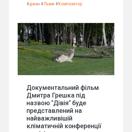
#
джаз
#
Львів
#
Композитор
Документальний фільм
Дмитра Грешка під
назвою "Дівія" буде
представлений на
найважливішій
кліматичній конференції