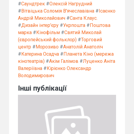
#
Саундтрек
#
Олексій Нагрудний
#
Вітвіцька Соломія В'ячеславівна
#
Ісаєнко
Андрій Миколайович
#
Санта Клаус.
#
Дизайн інтер'єру
#
Укрпошта
#
Поштова
марка
#
Кінофільм
#
Святий Миколай
(європейський фольклор)
#
Торговий
центр
#
Морозиво
#
Анатолій Анатоліч
#
Катерина Осадча
#
Планета Кіно (мережа
кінотеатрів)
#
Акім Галімов
#
Луценко Аніта
Валеріївна
#
Кірієнко Олександр
Володимирович
Інші публікації