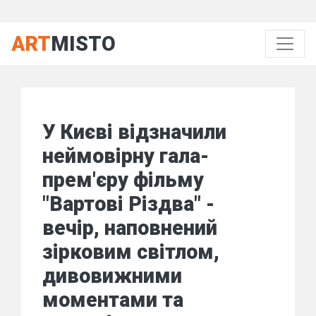
ART
MISTO
У Києві відзначили
неймовірну гала-
прем'єру фільму
"Вартові Різдва" -
вечір, наповнений
зірковим світлом,
дивовижними
моментами та