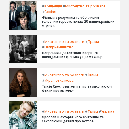
#
Концепція
#
Мистецтво та розваги
#
Серіал
Фільми з розумним та обачливим
головним героєм: понад 20 найяскравіших
стрічок
#
Мистецтво та розваги
#
Драма
#
Підприємництво
Непроникні детективні історії: 20
найвідоміших фільмів у цьому жанрі
#
Мистецтво та розваги
#
Фільм
#
Українська мова
Таїсія Хвостова: життєпис та захоплюючі
факти про акторку
#
Мистецтво та розваги
#
Фільм
#
Україна
Ярослав Шахторін: його життєпис та
захоплюючі деталі про актора