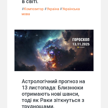
в світі.
#
Композитор
#
Україна
#
Українська
мова
Астрологічний прогноз на
13 листопада: Близнюки
отримають нові шанси,
тоді як Раки зіткнуться з
труднощами.