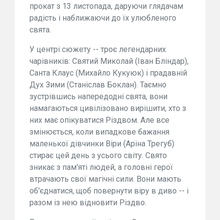
прокат з 13 листопада, даруючи глядачам
радість і наближаючи до їх улюбленого
свята.
У центрі сюжету -- троє легендарних
чарівників: Святий Миколай (Іван Бліндар),
Санта Клаус (Михайло Кукуюк) і прадавній
Дух Зими (Станіслав Боклан). Таємно
зустрівшись напередодні свята, вони
намагаються цивілізовано вирішити, хто з
них має опікуватися Різдвом. Але все
змінюється, коли випадкове бажання
маленької дівчинки Віри (Аріна Трегуб)
стирає цей день з усього світу. Свято
зникає з пам'яті людей, а головні герої
втрачають свої магічні сили. Вони мають
об'єднатися, щоб повернути віру в диво -- і
разом із нею відновити Різдво.