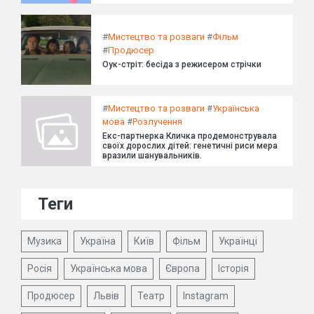
#
Мистецтво та розваги
#
Фільм
#
Продюсер
Оук-стріт: бесіда з режисером стрічки
#
Мистецтво та розваги
#
Українська
мова
#
Розлучення
Екс-партнерка Кличка продемонструвала
своїх дорослих дітей: генетичні риси мера
вразили шанувальників.
Теги
Музика
Україна
Київ
Фільм
Українці
Росія
Українська мова
Європа
Історія
Продюсер
Львів
Театр
Instagram