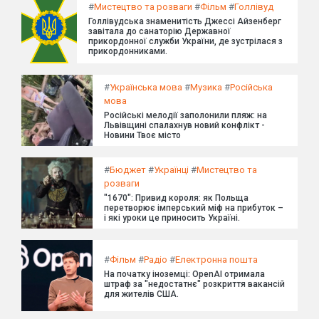
#
Мистецтво та розваги
#
Фільм
#
Голлівуд
Голлівудська знаменитість Джессі Айзенберг
завітала до санаторію Державної
прикордонної служби України, де зустрілася з
прикордонниками.
#
Українська мова
#
Музика
#
Російська
мова
Російські мелодії заполонили пляж: на
Львівщині спалахнув новий конфлікт -
Новини Твоє місто
#
Бюджет
#
Українці
#
Мистецтво та
розваги
"1670": Привид короля: як Польща
перетворює імперський міф на прибуток –
і які уроки це приносить Україні.
#
Фільм
#
Радіо
#
Електронна пошта
На початку іноземці: OpenAI отримала
штраф за "недостатнє" розкриття вакансій
для жителів США.