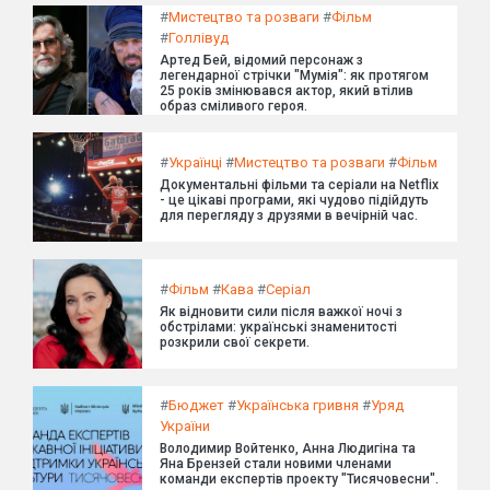
#
Мистецтво та розваги
#
Фільм
#
Голлівуд
Артед Бей, відомий персонаж з
легендарної стрічки "Мумія": як протягом
25 років змінювався актор, який втілив
образ сміливого героя.
#
Українці
#
Мистецтво та розваги
#
Фільм
Документальні фільми та серіали на Netflix
- це цікаві програми, які чудово підійдуть
для перегляду з друзями в вечірній час.
#
Фільм
#
Кава
#
Серіал
Як відновити сили після важкої ночі з
обстрілами: українські знаменитості
розкрили свої секрети.
#
Бюджет
#
Українська гривня
#
Уряд
України
Володимир Войтенко, Анна Людигіна та
Яна Брензей стали новими членами
команди експертів проекту "Тисячовесни".