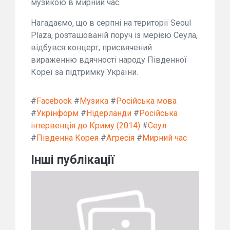
музикою в мирний час.
Нагадаємо, що в серпні на території Seoul
Plaza, розташованій поруч із мерією Сеула,
відбувся концерт, присвячений
вираженню вдячності народу Південної
Кореї за підтримку України.
#
Facebook
#
Музика
#
Російська мова
#
Укрінформ
#
Нідерланди
#
Російська
інтервенція до Криму (2014)
#
Сеул
#
Південна Корея
#
Агресія
#
Мирний час
Інші публікації