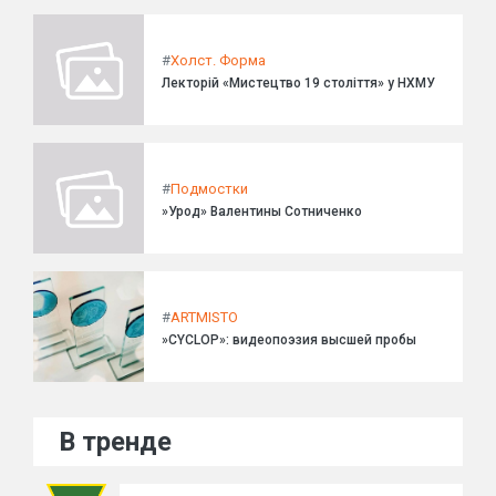
#
Холст. Форма
Лекторій «Мистецтво 19 століття» у НХМУ
#
Подмостки
»Урод» Валентины Сотниченко
#
ARTMISTO
»CYCLOP»: видеопоэзия высшей пробы
В тренде