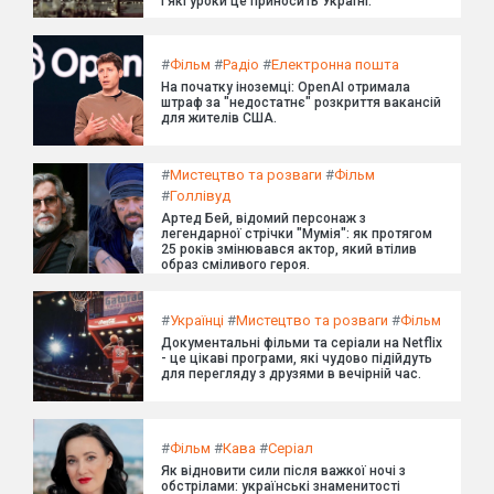
і які уроки це приносить Україні.
#
Фільм
#
Радіо
#
Електронна пошта
На початку іноземці: OpenAI отримала
штраф за "недостатнє" розкриття вакансій
для жителів США.
#
Мистецтво та розваги
#
Фільм
#
Голлівуд
Артед Бей, відомий персонаж з
легендарної стрічки "Мумія": як протягом
25 років змінювався актор, який втілив
образ сміливого героя.
#
Українці
#
Мистецтво та розваги
#
Фільм
Документальні фільми та серіали на Netflix
- це цікаві програми, які чудово підійдуть
для перегляду з друзями в вечірній час.
#
Фільм
#
Кава
#
Серіал
Як відновити сили після важкої ночі з
обстрілами: українські знаменитості