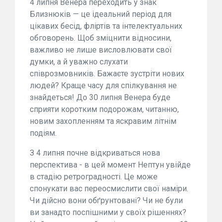
4 липня Венера переходить у знак
Близнюків — це ідеальний період для
цікавих бесід, фліртів та інтелектуальних
обговорень. Щоб зміцнити відносини,
важливо не лише висловлювати свої
думки, а й уважно слухати
співрозмовників. Бажаєте зустріти нових
людей? Краще часу для спілкування не
знайдеться! До 30 липня Венера буде
сприяти коротким подорожам, читанню,
новим захопленням та яскравим літнім
подіям.
З 4 липня почне відкриваться нова
перспектива - в цей момент Нептун увійде
в стадію ретроградності. Це може
спонукати вас переосмислити свої наміри.
Чи дійсно вони обґрунтовані? Чи не були
ви занадто поспішними у своїх рішеннях?