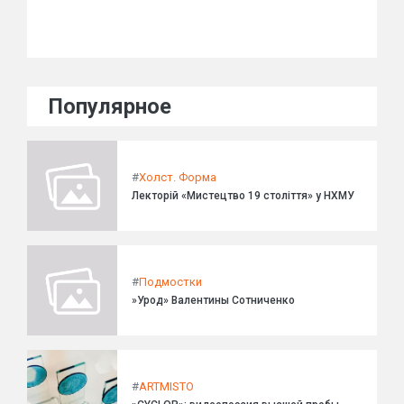
Популярное
#
Холст. Форма
Лекторій «Мистецтво 19 століття» у НХМУ
#
Подмостки
»Урод» Валентины Сотниченко
#
ARTMISTO