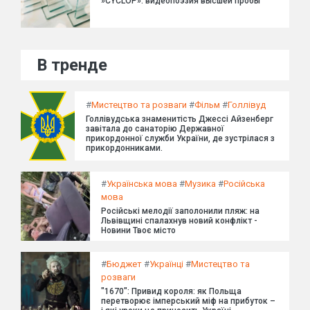
»CYCLOP»: видеопоэзия высшей пробы
В тренде
#
Мистецтво та розваги
#
Фільм
#
Голлівуд
Голлівудська знаменитість Джессі Айзенберг
завітала до санаторію Державної
прикордонної служби України, де зустрілася з
прикордонниками.
#
Українська мова
#
Музика
#
Російська
мова
Російські мелодії заполонили пляж: на
Львівщині спалахнув новий конфлікт -
Новини Твоє місто
#
Бюджет
#
Українці
#
Мистецтво та
розваги
"1670": Привид короля: як Польща
перетворює імперський міф на прибуток –