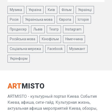
Музика
Україна
Київ
Фільм
Українці
Росія
Українська мова
Європа
Історія
Продюсер
Львів
Театр
Instagram
Російська мова
Кінофільм
Німеччина
Соціальна мережа
Facebook
Музикант
Укрінформ
ART
MISTO
ARTMISTO - культурный портал Киева. События
Киева, афиша, сити-гайд. Культурная жизнь,
актуальная афиша мероприятий Киева, обзоры,