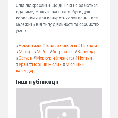
Слід підкреслити, що дні, які не здаються
вдалими, можуть насправді бути дуже
корисними для конкретних завдань - все
залежить від типу діяльності та особистих
умов.
#
Романтизм
#
Теплова енергія
#
Планета
#
Місяць
#
Меблі
#
Астрологія
#
Календар
#
Сатурн
#
Меркурій (планета)
#
Нептун
#
Уран
#
Повний місяць
#
Місячний
календар
Інші публікації