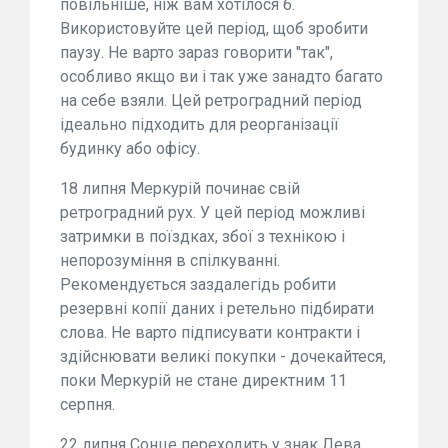
повільніше, ніж вам хотілося б.
Використовуйте цей період, щоб зробити
паузу. Не варто зараз говорити "так",
особливо якщо ви і так уже занадто багато
на себе взяли. Цей ретроградний період
ідеально підходить для реорганізації
будинку або офісу.
18 липня Меркурій починає свій
ретроградний рух. У цей період можливі
затримки в поїздках, збої з технікою і
непорозуміння в спілкуванні.
Рекомендується заздалегідь робити
резервні копії даних і ретельно підбирати
слова. Не варто підписувати контракти і
здійснювати великі покупки - дочекайтеся,
поки Меркурій не стане директним 11
серпня.
22 липня Сонце переходить у знак Лева,