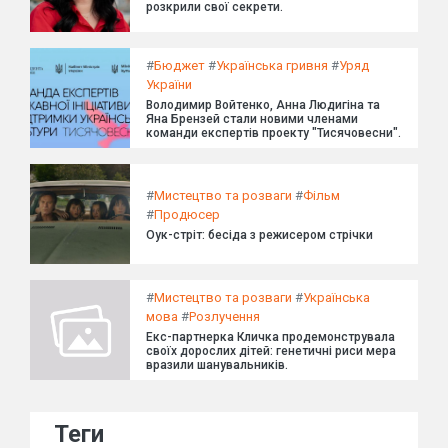
розкрили свої секрети.
#
Бюджет
#
Українська гривня
#
Уряд
України
Володимир Войтенко, Анна Людигіна та
Яна Брензей стали новими членами
команди експертів проекту "Тисячовесни".
#
Мистецтво та розваги
#
Фільм
#
Продюсер
Оук-стріт: бесіда з режисером стрічки
#
Мистецтво та розваги
#
Українська
мова
#
Розлучення
Екс-партнерка Кличка продемонструвала
своїх дорослих дітей: генетичні риси мера
вразили шанувальників.
Теги