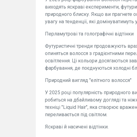
виходять яскраві експерименти, футури
природного блиску. Якщо ви прагнете он
увагу на тенденції, які домінуватимуть у
Перламутрові та голографічні відтінки
Футуристичні тренди продовжують вража
опиняться волосся з градієнтними пере
освітлення. Ці кольори досягаються з
фарбування, де поєднуються холодні блон
Природний вигляд "елітного волосся"
У 2025 році популярність природного в
робиться на дбайливому догляді та ніж
техніці "Liquid Hair", яка створює враж
переливається під світлом.
Яскраві й насичені відтінки.