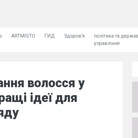
с
ARTMISTO
ГИД
Здоров'я
політика та держа
управління
ння волосся у
ращі ідеї для
яду