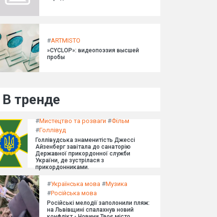
#
ARTMISTO
»CYCLOP»: видеопоэзия высшей
пробы
В тренде
#
Мистецтво та розваги
#
Фільм
#
Голлівуд
Голлівудська знаменитість Джессі
Айзенберг завітала до санаторію
Державної прикордонної служби
України, де зустрілася з
прикордонниками.
#
Українська мова
#
Музика
#
Російська мова
Російські мелодії заполонили пляж:
на Львівщині спалахнув новий
конфлікт - Новини Твоє місто