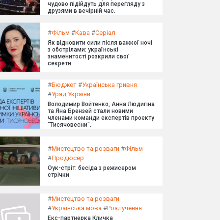
чудово підійдуть для перегляду з
друзями в вечірній час.
#
Фільм
#
Кава
#
Серіал
Як відновити сили після важкої ночі
з обстрілами: українські
знаменитості розкрили свої
секрети.
#
Бюджет
#
Українська гривня
#
Уряд України
Володимир Войтенко, Анна Людигіна
та Яна Брензей стали новими
членами команди експертів проекту
"Тисячовесни".
#
Мистецтво та розваги
#
Фільм
#
Продюсер
Оук-стріт: бесіда з режисером
стрічки
#
Мистецтво та розваги
#
Українська мова
#
Розлучення
Екс-партнерка Кличка