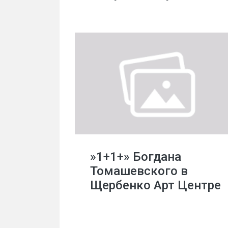
»1+1+» Богдана
Томашевского в
Щербенко Арт Центре