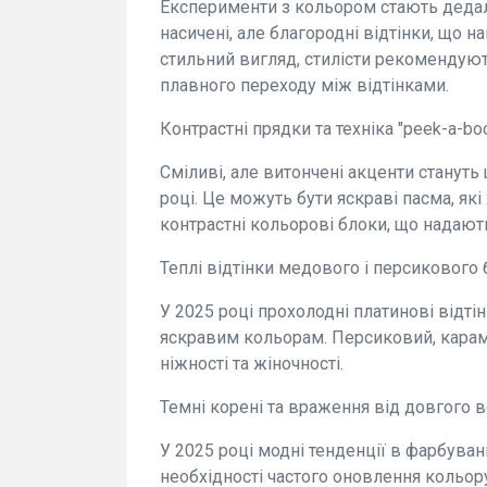
Експерименти з кольором стають дедал
насичені, але благородні відтінки, що 
стильний вигляд, стилісти рекомендують
плавного переходу між відтінками.
Контрастні прядки та техніка "peek-a-bo
Сміливі, але витончені акценти стану
році. Це можуть бути яскраві пасма, як
контрастні кольорові блоки, що надают
Теплі відтінки медового і персикового
У 2025 році прохолодні платинові відті
яскравим кольорам. Персиковий, карам
ніжності та жіночності.
Темні корені та враження від довгого в
У 2025 році модні тенденції в фарбуван
необхідності частого оновлення кольо