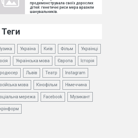
продемонструвала своїх дорослих
дітей: генетичні риси мера вразили
шанувальників.
Теги
узика
Україна
Київ
Фільм
Українці
осія
Українська мова
Європа
Історія
родюсер
Львів
Театр
Instagram
осійська мова
Кінофільм
Німеччина
оціальна мережа
Facebook
Музикант
крінформ