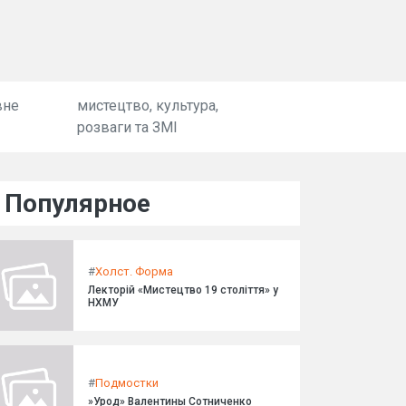
вне
мистецтво, культура,
розваги та ЗМІ
Популярное
#
Холст. Форма
Лекторій «Мистецтво 19 століття» у
НХМУ
#
Подмостки
»Урод» Валентины Сотниченко