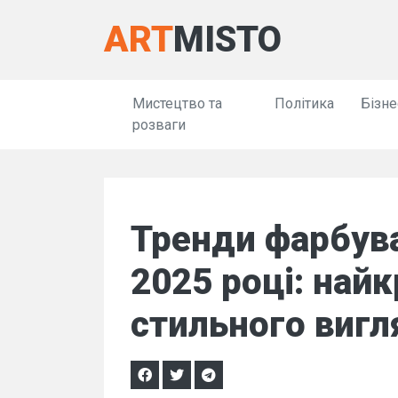
ART
MISTO
Мистецтво та
Політика
Бізне
розваги
Тренди фарбува
2025 році: найк
стильного вигл