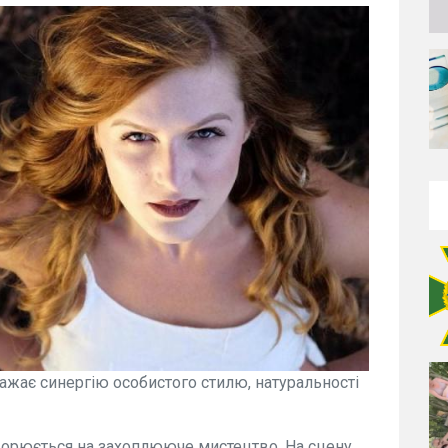
ажає синергію особистого стилю, натуральності
ворюється на захоплююче мистецтво. На сцену