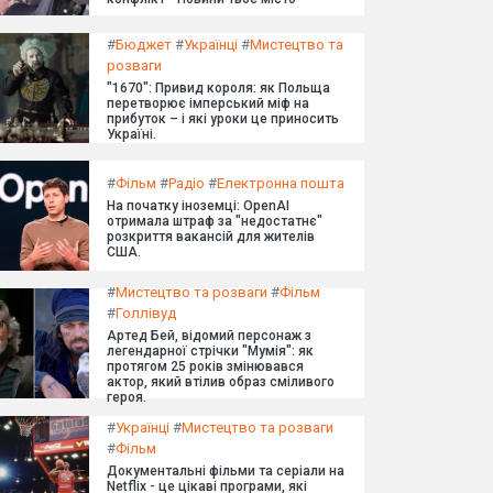
#
Бюджет
#
Українці
#
Мистецтво та
розваги
"1670": Привид короля: як Польща
перетворює імперський міф на
прибуток – і які уроки це приносить
Україні.
#
Фільм
#
Радіо
#
Електронна пошта
На початку іноземці: OpenAI
отримала штраф за "недостатнє"
розкриття вакансій для жителів
США.
#
Мистецтво та розваги
#
Фільм
#
Голлівуд
Артед Бей, відомий персонаж з
легендарної стрічки "Мумія": як
протягом 25 років змінювався
актор, який втілив образ сміливого
героя.
#
Українці
#
Мистецтво та розваги
#
Фільм
Документальні фільми та серіали на
Netflix - це цікаві програми, які