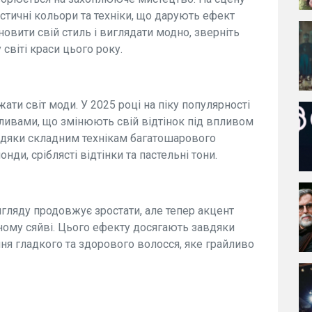
стичні кольори та техніки, що дарують ефект
овити свій стиль і виглядати модно, зверніть
 світі краси цього року.
ти світ моди. У 2025 році на піку популярності
ливами, що змінюють свій відтінок під впливом
авдяки складним технікам багатошарового
ди, сріблясті відтінки та пастельні тони.
игляду продовжує зростати, але тепер акцент
ному сяйві. Цього ефекту досягають завдяки
ення гладкого та здорового волосся, яке грайливо