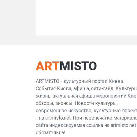
ART
MISTO
ARTMISTO - культурный портал Киева.
События Киева, афиша, сити-гайд. Культурн
жизнь, актуальная афиша мероприятий Кие
обзоры, анонсы. Новости культуры,
современное искусство, культурные проек
- на artmisto.net. При перепечатке материал
сайта индексируемая ссылка на artmisto.net
обязательна!