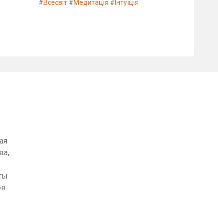
#
Всесвіт
#
Медитація
#
Інтуїція
ая
ва,
ты
ов