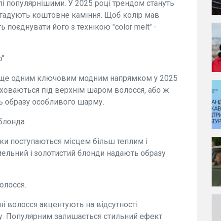
і популярнішими. У 2025 році трендом стануть
нагадують коштовне каміння. Щоб колір мав
 поєднувати його з технікою "color melt" -
o"
ть ще одним ключовим модним напрямком у 2025
і ховаються під верхнім шаром волосся, або ж
ь образу особливого шарму.
 блонда
нки поступаються місцем більш теплим і
ельний і золотистий блонди надають образу
олосся.
ні волосся акцентують на відсутності
ру. Популярним залишається стильний ефект