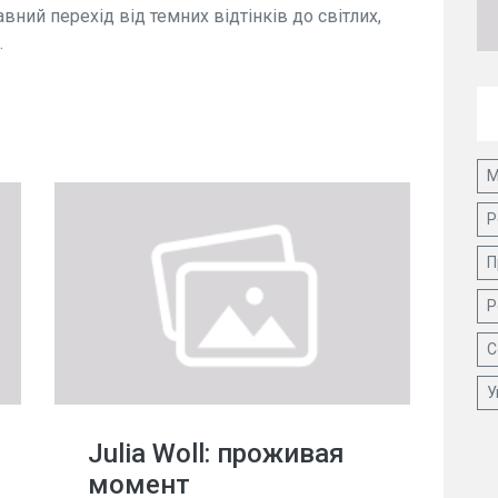
вний перехід від темних відтінків до світлих,
.
М
Р
П
Р
С
У
Julia Woll: проживая
момент