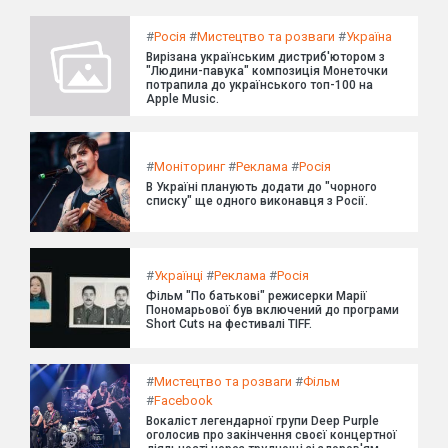
#
Росія
#
Мистецтво та розваги
#
Україна
Вирізана українським дистриб'ютором з
"Людини-павука" композиція Монеточки
потрапила до українського топ-100 на
Apple Music.
#
Моніторинг
#
Реклама
#
Росія
В Україні планують додати до "чорного
списку" ще одного виконавця з Росії.
#
Українці
#
Реклама
#
Росія
Фільм "По батькові" режисерки Марії
Пономарьової був включений до програми
Short Cuts на фестивалі TIFF.
#
Мистецтво та розваги
#
Фільм
#
Facebook
Вокаліст легендарної групи Deep Purple
оголосив про закінчення своєї концертної