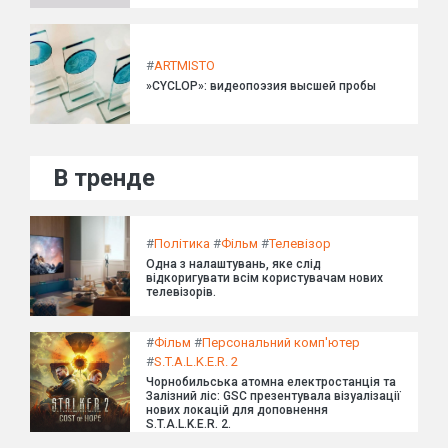
#
ARTMISTO
»CYCLOP»: видеопоэзия высшей пробы
В тренде
#
Політика
#
Фільм
#
Телевізор
Одна з налаштувань, яке слід
відкоригувати всім користувачам нових
телевізорів.
#
Фільм
#
Персональний комп'ютер
#
S.T.A.L.K.E.R. 2
Чорнобильська атомна електростанція та
Залізний ліс: GSC презентувала візуалізації
нових локацій для доповнення
S.T.A.L.K.E.R. 2.