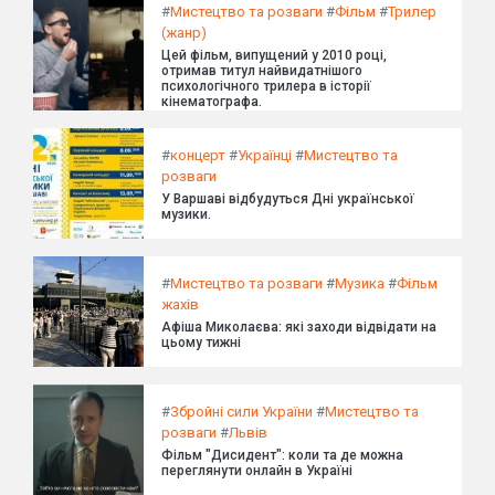
#
Мистецтво та розваги
#
Фільм
#
Трилер
(жанр)
Цей фільм, випущений у 2010 році,
отримав титул найвидатнішого
психологічного трилера в історії
кінематографа.
#
концерт
#
Українці
#
Мистецтво та
розваги
У Варшаві відбудуться Дні української
музики.
#
Мистецтво та розваги
#
Музика
#
Фільм
жахів
Афіша Миколаєва: які заходи відвідати на
цьому тижні
#
Збройні сили України
#
Мистецтво та
розваги
#
Львів
Фільм "Дисидент": коли та де можна
переглянути онлайн в Україні