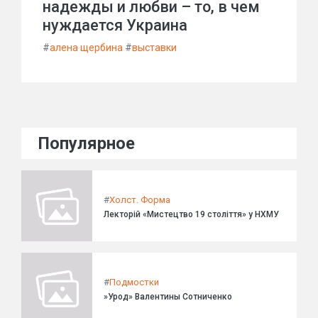
надежды и любви – то, в чем
нуждается Украина
#
алена щербина
#
выставки
Популярное
#
Холст. Форма
Лекторій «Мистецтво 19 століття» у НХМУ
#
Подмостки
»Урод» Валентины Сотниченко