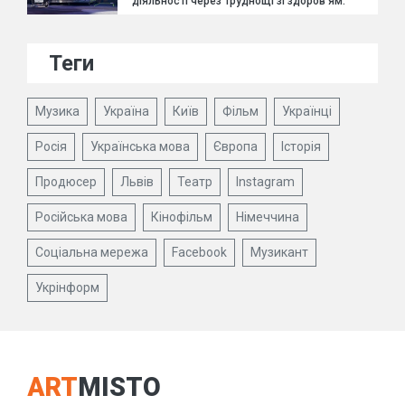
діяльності через труднощі зі здоров'ям.
Теги
Музика
Україна
Київ
Фільм
Українці
Росія
Українська мова
Європа
Історія
Продюсер
Львів
Театр
Instagram
Російська мова
Кінофільм
Німеччина
Соціальна мережа
Facebook
Музикант
Укрінформ
ART
MISTO