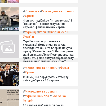
#
Концепція
#
Мистецтво та розваги
#
Драма
Фільми, подібні до "Інтерстеллар" і
"Початок": 15 інтелектуальних
науково-фантастичних картин
#
Українці
#
Росія
#
Збройні сили
України
Українська спортсменка з
художньої гімнастики вразила
президента США та вперше почула
фразу "Слава Україні"! Які повороти
долі спіткали Лілію Подкопаєву, яка
тридцять років тому здобула золоту
медаль на Олімпійських іграх?
#
Мистецтво та розваги
#
Фільм
#
Драма
Фільми, що порушують четверту
стіну: добірка з 15 стрічок
#
Мистецтво та розваги
#
Українська мова
#
Російська
імперія
26 серпня відбудеться показ