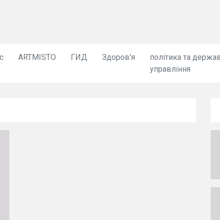
с
ARTMISTO
ГИД
Здоров'я
політика та держа
управління