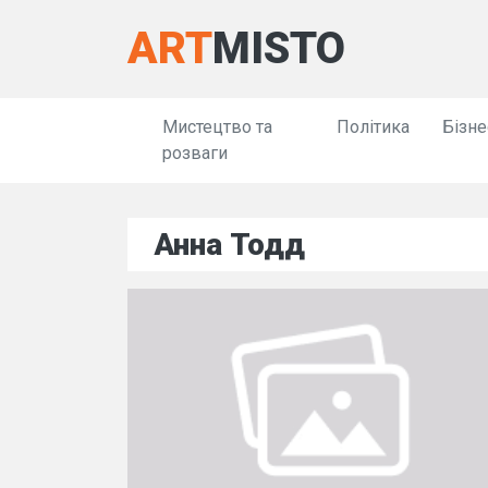
ART
MISTO
Мистецтво та
Політика
Бізне
розваги
Анна Тодд