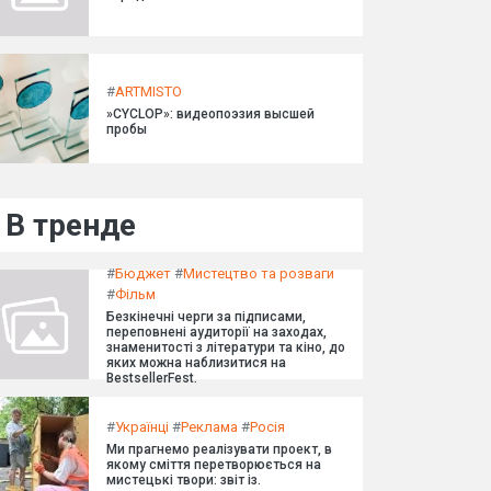
#
ARTMISTO
»CYCLOP»: видеопоэзия высшей
пробы
В тренде
#
Бюджет
#
Мистецтво та розваги
#
Фільм
Безкінечні черги за підписами,
переповнені аудиторії на заходах,
знаменитості з літератури та кіно, до
яких можна наблизитися на
BestsellerFest.
#
Українці
#
Реклама
#
Росія
Ми прагнемо реалізувати проект, в
якому сміття перетворюється на
мистецькі твори: звіт із.