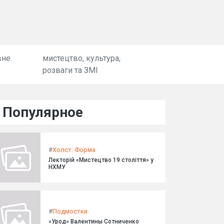
вне
мистецтво, культура,
розваги та ЗМІ
Популярное
#
Холст. Форма
Лекторій «Мистецтво 19 століття» у
НХМУ
#
Подмостки
»Урод» Валентины Сотниченко