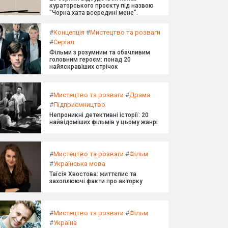
кураторського проєкту під назвою
"Чорна хата всередині мене".
#
Концепція
#
Мистецтво та розваги
#
Серіал
Фільми з розумним та обачливим
головним героєм: понад 20
найяскравіших стрічок
#
Мистецтво та розваги
#
Драма
#
Підприємництво
Непроникні детективні історії: 20
найвідоміших фільмів у цьому жанрі
#
Мистецтво та розваги
#
Фільм
#
Українська мова
Таїсія Хвостова: життєпис та
захоплюючі факти про акторку
#
Мистецтво та розваги
#
Фільм
#
Україна