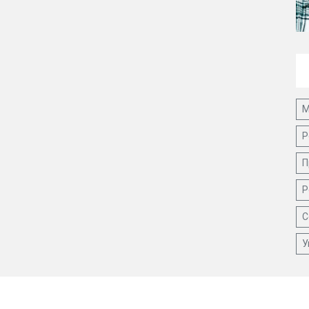
М
Р
П
Р
С
У