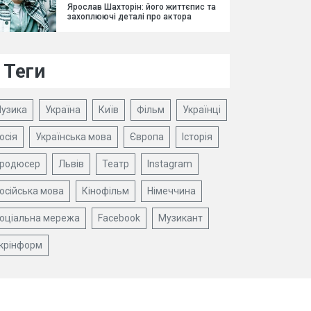
Ярослав Шахторін: його життєпис та
захоплюючі деталі про актора
Теги
узика
Україна
Київ
Фільм
Українці
осія
Українська мова
Європа
Історія
родюсер
Львів
Театр
Instagram
осійська мова
Кінофільм
Німеччина
оціальна мережа
Facebook
Музикант
крінформ