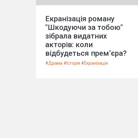
Екранізація роману
"Шкодуючи за тобою"
зібрала видатних
акторів: коли
відбудеться премʼєра?
#
Драма
#
Історія
#
Екранізація