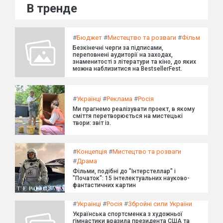
В тренде
#
Бюджет
#
Мистецтво та розваги
#
Фільм
Безкінечні черги за підписами,
переповнені аудиторії на заходах,
знаменитості з літератури та кіно, до яких
можна наблизитися на BestsellerFest.
#
Українці
#
Реклама
#
Росія
Ми прагнемо реалізувати проект, в якому
сміття перетворюється на мистецькі
твори: звіт із.
#
Концепція
#
Мистецтво та розваги
#
Драма
Фільми, подібні до "Інтерстеллар" і
"Початок": 15 інтелектуальних науково-
фантастичних картин
#
Українці
#
Росія
#
Збройні сили України
Українська спортсменка з художньої
гімнастики вразила президента США та