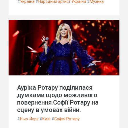
#
Україна
#
Народний артист України
#
Музика
Ауріка Ротару поділилася
думками щодо можливого
повернення Софії Ротару на
сцену в умовах війни.
#
Нью-Йорк
#
Київ
#
Софія Ротару