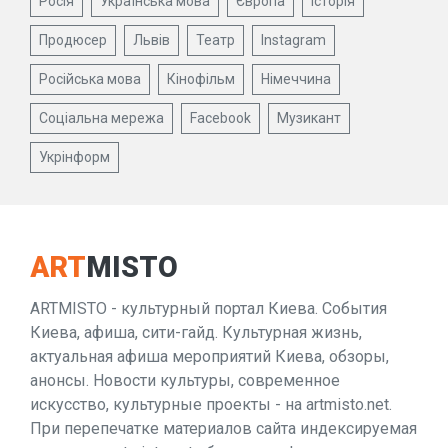
Росія
Українська мова
Європа
Історія
Продюсер
Львів
Театр
Instagram
Російська мова
Кінофільм
Німеччина
Соціальна мережа
Facebook
Музикант
Укрінформ
ART
MISTO
ARTMISTO - культурный портал Киева. События
Киева, афиша, сити-гайд. Культурная жизнь,
актуальная афиша мероприятий Киева, обзоры,
анонсы. Новости культуры, современное
искусство, культурные проекты - на artmisto.net.
При перепечатке материалов сайта индексируемая