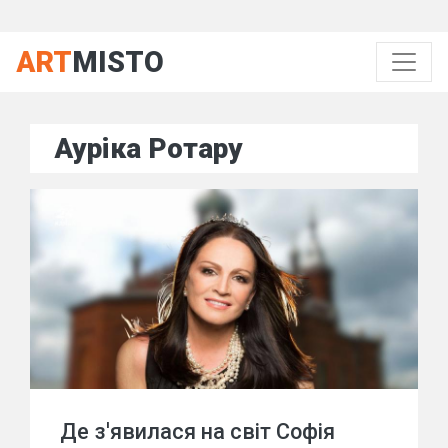
ART
MISTO
Ауріка Ротару
Де з'явилася на світ Софія