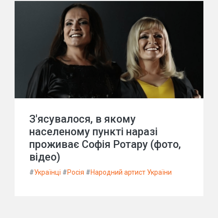
З'ясувалося, в якому
населеному пункті наразі
проживає Софія Ротару (фото,
відео)
#
Українці
#
Росія
#
Народний артист України