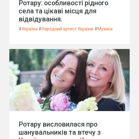
Ротару: особливості рідного
села та цікаві місця для
відвідування.
#
Україна
#
Народний артист України
#
Музика
Ротару висловилася про
шанувальників та втечу з