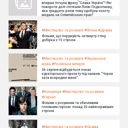
вперше почула фразу "Слава Україні"! Які
повороти долі спіткали Лілію Подкопаєву,
яка тридцять років тому здобула золоту
медаль на Олімпійських іграх?
#
Мистецтво та розваги
#
Фільм
#
Драма
Фільми, що порушують четверту стіну:
добірка з 15 стрічок
#
Мистецтво та розваги
#
Українська
мова
#
Російська імперія
26 серпня відбудеться показ
кураторського проєкту під назвою "Чорна
хата всередині мене".
#
Концепція
#
Мистецтво та розваги
#
Серіал
Фільми з розумним та обачливим
головним героєм: понад 20 найяскравіших
стрічок
#
Мистецтво та розваги
#
Драма