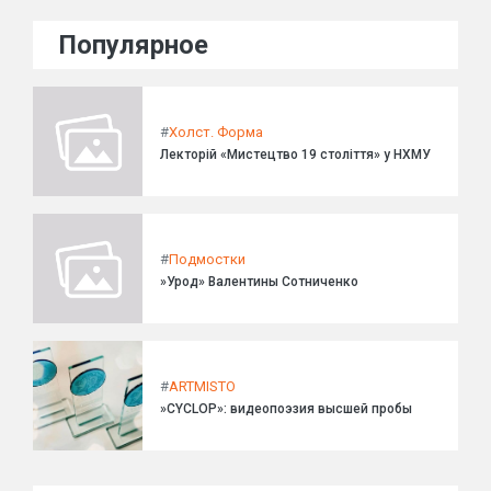
Популярное
#
Холст. Форма
Лекторій «Мистецтво 19 століття» у НХМУ
#
Подмостки
»Урод» Валентины Сотниченко
#
ARTMISTO
»CYCLOP»: видеопоэзия высшей пробы