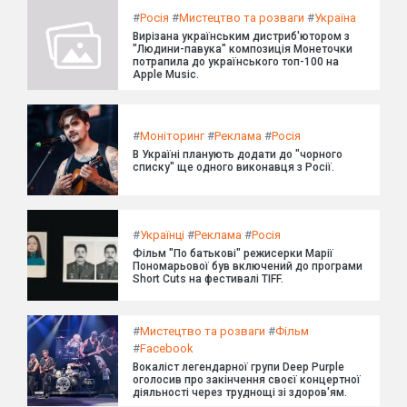
#
Росія
#
Мистецтво та розваги
#
Україна
Вирізана українським дистриб'ютором з
"Людини-павука" композиція Монеточки
потрапила до українського топ-100 на
Apple Music.
#
Моніторинг
#
Реклама
#
Росія
В Україні планують додати до "чорного
списку" ще одного виконавця з Росії.
#
Українці
#
Реклама
#
Росія
Фільм "По батькові" режисерки Марії
Пономарьової був включений до програми
Short Cuts на фестивалі TIFF.
#
Мистецтво та розваги
#
Фільм
#
Facebook
Вокаліст легендарної групи Deep Purple
оголосив про закінчення своєї концертної
діяльності через труднощі зі здоров'ям.