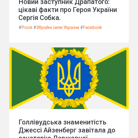
Новий заступник Драпатого:
цікаві факти про Героя України
Сергія Собка.
#
Росія
#
Збройні сили України
#
Facebook
Голлівудська знаменитість
Джессі Айзенберг завітала до