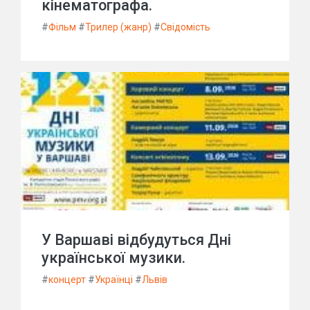
кінематографа.
#
Фільм
#
Трилер (жанр)
#
Свідомість
У Варшаві відбудуться Дні
української музики.
#
концерт
#
Українці
#
Львів