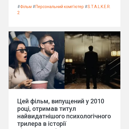
#
Фільм
#
Персональний комп'ютер
#
S.T.A.L.K.E.R.
2
Цей фільм, випущений у 2010
році, отримав титул
найвидатнішого психологічного
трилера в історії