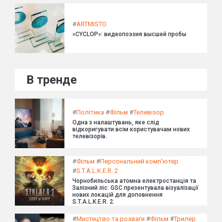
#
ARTMISTO
»CYCLOP»: видеопоэзия высшей пробы
В тренде
#
Політика
#
Фільм
#
Телевізор
Одна з налаштувань, яке слід
відкоригувати всім користувачам нових
телевізорів.
#
Фільм
#
Персональний комп'ютер
#
S.T.A.L.K.E.R. 2
Чорнобильська атомна електростанція та
Залізний ліс: GSC презентувала візуалізації
нових локацій для доповнення
S.T.A.L.K.E.R. 2.
#
Мистецтво та розваги
#
Фільм
#
Трилер