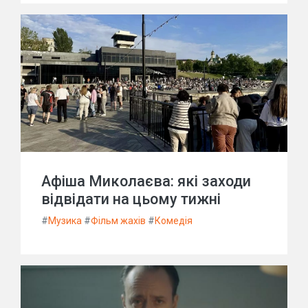
Афіша Миколаєва: які заходи
відвідати на цьому тижні
#
Музика
#
Фільм жахів
#
Комедія