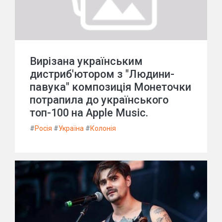
Вирізана українським
дистриб'ютором з "Людини-
павука" композиція Монеточки
потрапила до українського
топ-100 на Apple Music.
#
Росія
#
Україна
#
Колонія