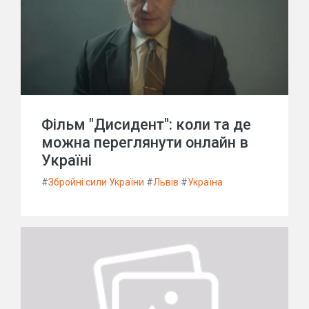
Фільм "Дисидент": коли та де
можна переглянути онлайн в
Україні
#
Збройні сили України
#
Львів
#
Україна