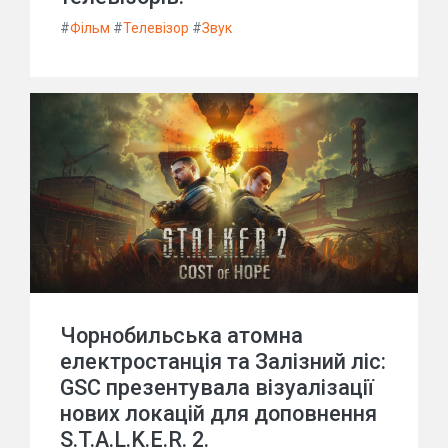
#
Фільм
#
Телевізор
#
Звук
Чорнобильська атомна
електростанція та Залізний ліс:
GSC презентувала візуалізації
нових локацій для доповнення
S.T.A.L.K.E.R. 2.