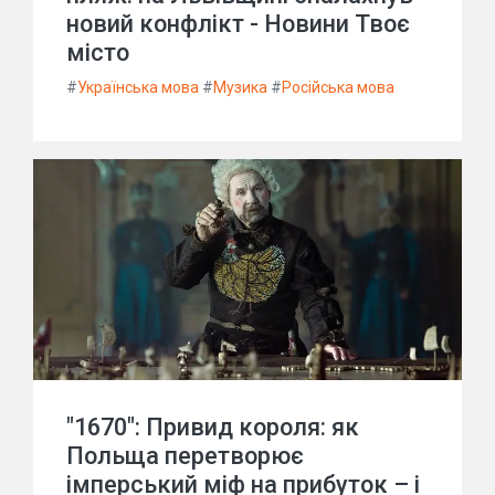
новий конфлікт - Новини Твоє
місто
#
Українська мова
#
Музика
#
Російська мова
"1670": Привид короля: як
Польща перетворює
імперський міф на прибуток – і