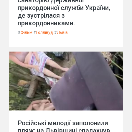
санаторію Державної
прикордонної служби України,
де зустрілася з
прикордонниками.
#
Фільм
#
Голлівуд
#
Львів
Російські мелодії заполонили
пляж: на Львівщині спалахнув