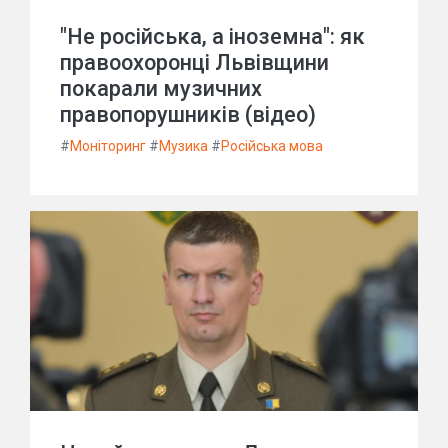
"Не російська, а іноземна": як
правоохоронці Львівщини
покарали музичних
правопорушників (відео)
#
Моніторинг
#
Музика
#
Російська мова