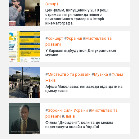
(жанр)
Цей фільм, випущений у 2010 році,
отримав титул найвидатнішого
психологічного трилера в історії
кінематографа.
#
концерт
#
Українці
#
Мистецтво та
розваги
У Варшаві відбудуться Дні української
музики.
#
Мистецтво та розваги
#
Музика
#
Фільм
жахів
Афіша Миколаєва: які заходи відвідати на
цьому тижні
#
Збройні сили України
#
Мистецтво та
розваги
#
Львів
Фільм "Дисидент": коли та де можна
переглянути онлайн в Україні