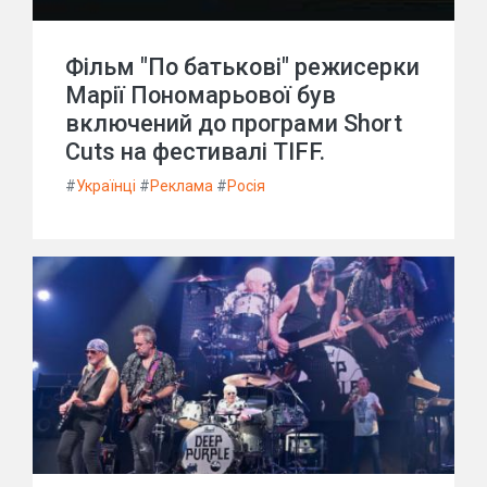
Фільм "По батькові" режисерки
Марії Пономарьової був
включений до програми Short
Cuts на фестивалі TIFF.
#
Українці
#
Реклама
#
Росія