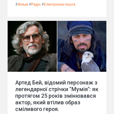
#
Фільм
#
Радіо
#
Електронна пошта
Артед Бей, відомий персонаж з
легендарної стрічки "Мумія": як
протягом 25 років змінювався
актор, який втілив образ
сміливого героя.