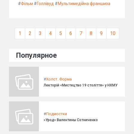
#
Фільм
#
Голлівуд
#
Мультимедійна франшиза
1
2
3
4
5
6
7
8
9
10
Популярное
#
Холст. Форма
Лекторій «Мистецтво 19 століття» у НХМУ
#
Подмостки
»Урод» Валентины Сотниченко