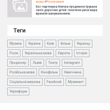
мова
#
Розлучення
Екс-партнерка Кличка продемонструвала
своїх дорослих дітей: генетичні риси мера
вразили шанувальників.
Теги
Музика
Україна
Київ
Фільм
Українці
Росія
Українська мова
Європа
Історія
Продюсер
Львів
Театр
Instagram
Російська мова
Кінофільм
Німеччина
Соціальна мережа
Facebook
Музикант
Укрінформ