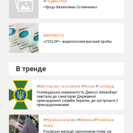
#
Подмостки
»Урод» Валентины Сотниченко
#
ARTMISTO
»CYCLOP»: видеопоэзия высшей пробы
В тренде
#
Мистецтво та розваги
#
Фільм
#
Голлівуд
Голлівудська знаменитість Джессі Айзенберг
завітала до санаторію Державної
прикордонної служби України, де зустрілася з
прикордонниками.
#
Українська мова
#
Музика
#
Російська
мова
Російські мелодії заполонили пляж: на