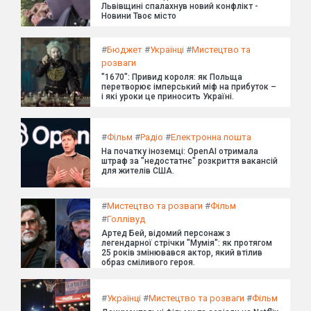
Львівщині спалахнув новий конфлікт -
Новини Твоє місто
#
Бюджет
#
Українці
#
Мистецтво та
розваги
"1670": Привид короля: як Польща
перетворює імперський міф на прибуток –
і які уроки це приносить Україні.
#
Фільм
#
Радіо
#
Електронна пошта
На початку іноземці: OpenAI отримала
штраф за "недостатнє" розкриття вакансій
для жителів США.
#
Мистецтво та розваги
#
Фільм
#
Голлівуд
Артед Бей, відомий персонаж з
легендарної стрічки "Мумія": як протягом
25 років змінювався актор, який втілив
образ сміливого героя.
#
Українці
#
Мистецтво та розваги
#
Фільм