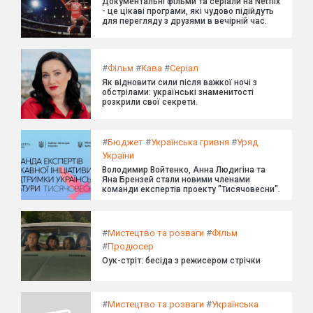
Документальні фільми та серіали на Netflix
- це цікаві програми, які чудово підійдуть
для перегляду з друзями в вечірній час.
#
Фільм
#
Кава
#
Серіал
Як відновити сили після важкої ночі з
обстрілами: українські знаменитості
розкрили свої секрети.
#
Бюджет
#
Українська гривня
#
Уряд
України
Володимир Войтенко, Анна Людигіна та
Яна Брензей стали новими членами
команди експертів проекту "Тисячовесни".
#
Мистецтво та розваги
#
Фільм
#
Продюсер
Оук-стріт: бесіда з режисером стрічки
#
Мистецтво та розваги
#
Українська