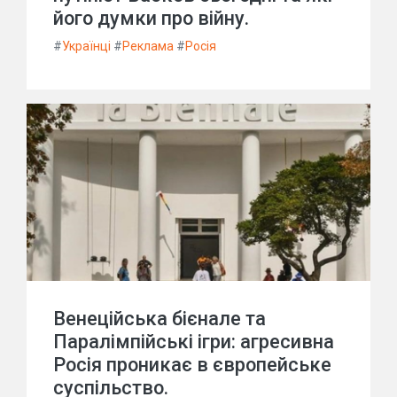
його думки про війну.
#
Українці
#
Реклама
#
Росія
Венеційська бієнале та
Паралімпійські ігри: агресивна
Росія проникає в європейське
суспільство.