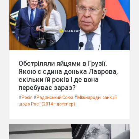
Обстріляли яйцями в Грузії.
Якою є єдина донька Лаврова,
скільки їй років і де вона
перебуває зараз?
#
Росія
#
Радянський Союз
#
Міжнародні санкції
щодо Росії (2014—дотепер)