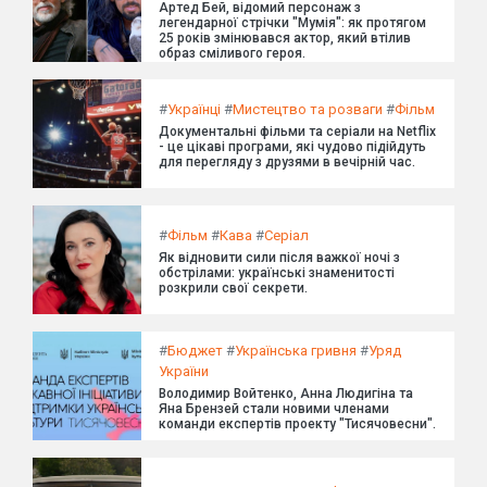
Артед Бей, відомий персонаж з
легендарної стрічки "Мумія": як протягом
25 років змінювався актор, який втілив
образ сміливого героя.
#
Українці
#
Мистецтво та розваги
#
Фільм
Документальні фільми та серіали на Netflix
- це цікаві програми, які чудово підійдуть
для перегляду з друзями в вечірній час.
#
Фільм
#
Кава
#
Серіал
Як відновити сили після важкої ночі з
обстрілами: українські знаменитості
розкрили свої секрети.
#
Бюджет
#
Українська гривня
#
Уряд
України
Володимир Войтенко, Анна Людигіна та
Яна Брензей стали новими членами
команди експертів проекту "Тисячовесни".