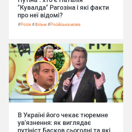
"Кувалда" Рагозіна і які факти
про неї відомі?
#
Росія
#
Фільм
#
Російська мова
В Україні його чекає тюремне
ув'язнення: як виглядає
путініст Басков сьогодні та які