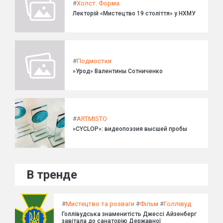
#
Холст. Форма
Лекторій «Мистецтво 19 століття» у НХМУ
#
Подмостки
»Урод» Валентины Сотниченко
#
ARTMISTO
»CYCLOP»: видеопоэзия высшей пробы
В тренде
#
Мистецтво та розваги
#
Фільм
#
Голлівуд
Голлівудська знаменитість Джессі Айзенберг
завітала до санаторію Державної