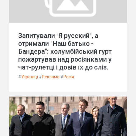
Запитували "Я русский", а
отримали "Наш батько -
Бандера": колумбійський гурт
пожартував над росіянками у
чат-рулетці і довів їх до сліз.
#
Українці
#
Реклама
#
Росія