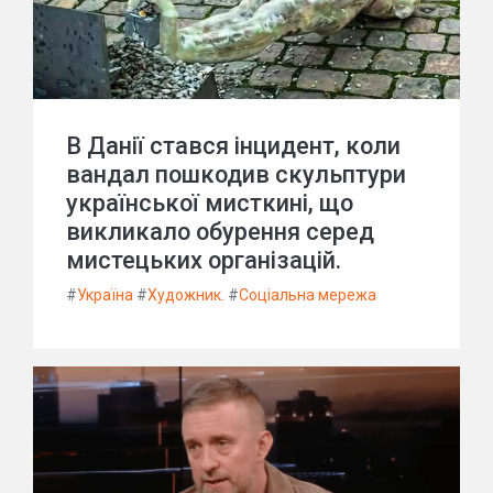
В Данії стався інцидент, коли
вандал пошкодив скульптури
української мисткині, що
викликало обурення серед
мистецьких організацій.
#
Україна
#
Художник.
#
Соціальна мережа