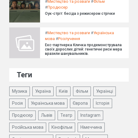
#
Мистецтво та розваги
#
Фільм
#
Продюсер
Оук-стріт: бесіда з режисером стрічки
#
Мистецтво та розваги
#
Українська
мова
#
Розлучення
Екс-партнерка Кличка продемонструвала
своїх дорослих дітей: генетичні риси мера
вразили шанувальників.
Теги
Музика
Україна
Київ
Фільм
Українці
Росія
Українська мова
Європа
Історія
Продюсер
Львів
Театр
Instagram
Російська мова
Кінофільм
Німеччина