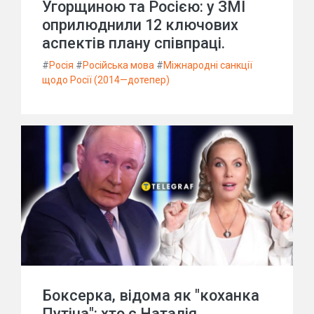
Угорщиною та Росією: у ЗМІ
оприлюднили 12 ключових
аспектів плану співпраці.
#
Росія
#
Російська мова
#
Міжнародні санкції
щодо Росії (2014—дотепер)
Боксерка, відома як "коханка
Путіна": хто є Наталія