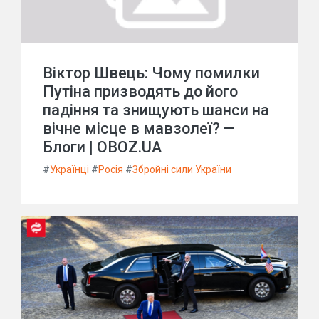
Віктор Швець: Чому помилки
Путіна призводять до його
падіння та знищують шанси на
вічне місце в мавзолеї? —
Блоги | OBOZ.UA
#
Українці
#
Росія
#
Збройні сили України