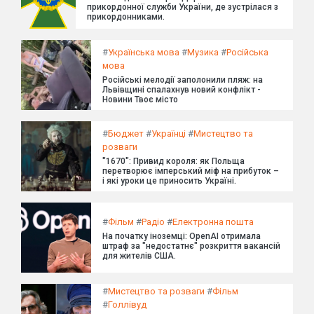
прикордонної служби України, де зустрілася з
прикордонниками.
#
Українська мова
#
Музика
#
Російська
мова
Російські мелодії заполонили пляж: на
Львівщині спалахнув новий конфлікт -
Новини Твоє місто
#
Бюджет
#
Українці
#
Мистецтво та
розваги
"1670": Привид короля: як Польща
перетворює імперський міф на прибуток –
і які уроки це приносить Україні.
#
Фільм
#
Радіо
#
Електронна пошта
На початку іноземці: OpenAI отримала
штраф за "недостатнє" розкриття вакансій
для жителів США.
#
Мистецтво та розваги
#
Фільм
#
Голлівуд