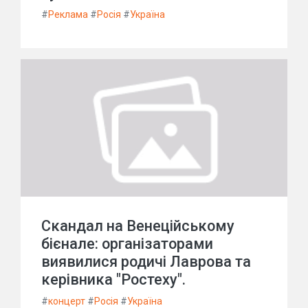
#
Реклама
#
Росія
#
Україна
Скандал на Венеційському
бієнале: організаторами
виявилися родичі Лаврова та
керівника "Ростеху".
#
концерт
#
Росія
#
Україна