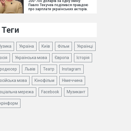
200-700 доларів за одну зміну:
Павло Текучев поділився правдою
про зарплати українських акторів.
Теги
узика
Україна
Київ
Фільм
Українці
осія
Українська мова
Європа
Історія
родюсер
Львів
Театр
Instagram
осійська мова
Кінофільм
Німеччина
оціальна мережа
Facebook
Музикант
крінформ