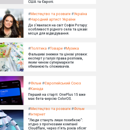
США та Європі.
#
Мистецтво та розваги
#
Україна
#
Народний артист України
Де з'явилася на світ Софія Ротару:
особливості рідного села та цікаві
місця для відвідування.
#
Політика
#
Товари
#
Музика
Фальшиві знижки та цінові уловки:
експерт у галузі права розповів,
яким чином супермаркети
обманюють споживачів.
#
Фільм
#
Європейський Союз
#
Канада
Перший на старті: OnePlus 15 вже
має бета-версію ColorOS.
#
Мистецтво та розваги
#
Фільм
#
Інтернет
"Люди стануть лише похибкою":
згідно з прогнозами компанії
Cloudflare, через п'ять років обсяг