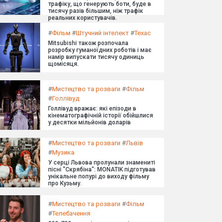
трафіку, що генерують боти, буде в
тисячу разів більшим, ніж трафік
реальних користувачів.
#
Фільм
#
Штучний інтелект
#
Техас
Mitsubishi також розпочала
розробку гуманоїдних роботів і має
намір випускати тисячу одиниць
щомісяця.
#
Мистецтво та розваги
#
Фільм
#
Голлівуд
Голлівуд вражає: які епізоди в
кінематографічній історії обійшлися
у десятки мільйонів доларів
#
Мистецтво та розваги
#
Львів
#
Музика
У серці Львова пролунали знамениті
пісні "Скрябіна": MONATIK підготував
унікальне попурі до виходу фільму
про Кузьму.
#
Мистецтво та розваги
#
Фільм
#
Телебачення