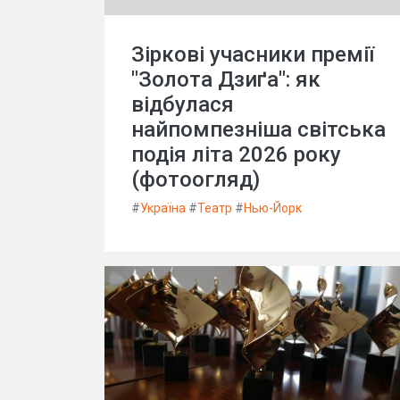
Зіркові учасники премії
"Золота Дзиґа": як
відбулася
найпомпезніша світська
подія літа 2026 року
(фотоогляд)
#
Україна
#
Театр
#
Нью-Йорк