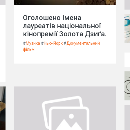
Оголошено імена
лауреатів національної
кінопремії Золота Дзиґа.
#
Музика
#
Нью-Йорк
#
Документальний
фільм