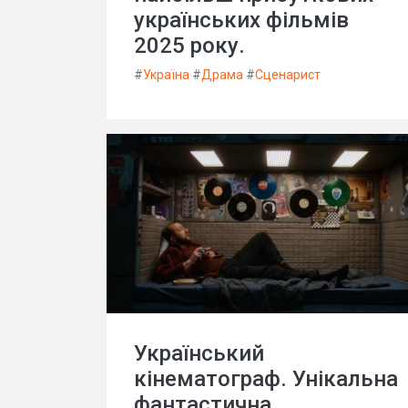
українських фільмів
2025 року.
#
Україна
#
Драма
#
Сценарист
Український
кінематограф. Унікальна
фантастична