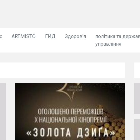
с
ARTMISTO
ГИД
Здоров'я
політика та держа
управління