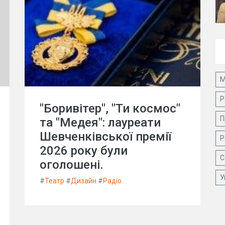
М
Р
"Боривітер", "Ти космос"
П
та "Медея": лауреати
Шевченківської премії
Р
2026 року були
С
оголошені.
У
#
Театр
#
Дизайн
#
Радіо