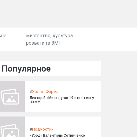
вне
мистецтво, культура,
розваги та ЗМІ
Популярное
#
Холст. Форма
Лекторій «Мистецтво 19 століття» у
НХМУ
#
Подмостки
»Урод» Валентины Сотниченко