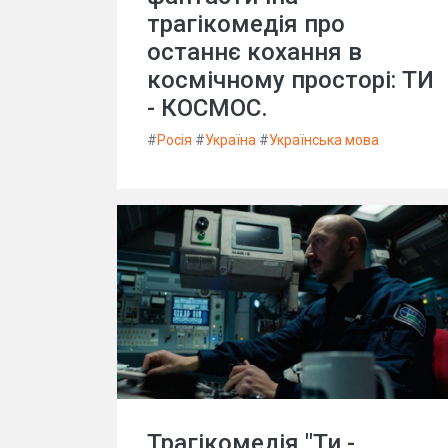
трагікомедія про
останнє кохання в
космічному просторі: ТИ
- КОСМОС.
#
Росія
#
Україна
#
Українська мова
Трагікомедія "Ти -