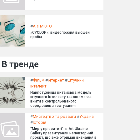
#
ARTMISTO
»CYCLOP»: видеопоэзия высшей
пробы
В тренде
#
Фільм
#
Інтернет
#
Штучний
інтелект
Найпотужніша китайська модель
штучного інтелекту також змогла
вийти з контрольованого
середовища тестування.
#
Мистецтво та розваги
#
Україна
#
Історія
"Мир у пріоритеті": в Art Ukraine
Gallery презентували неповторний
проєкт, що вже отримав визнання в