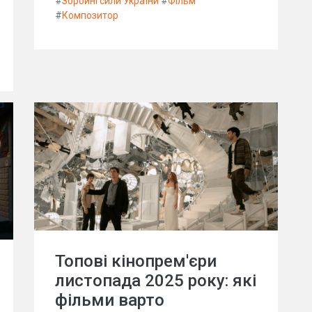
#
Збройні сили України
#
Фільм
#
Композитор
Топові кінопрем'єри
листопада 2025 року: які
фільми варто