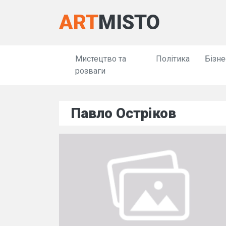
ART
MISTO
Мистецтво та
Політика
Бізне
розваги
Павло Остріков