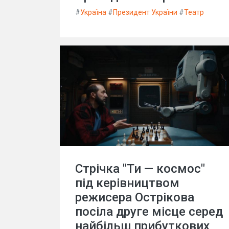
#
Україна
#
Президент України
#
Театр
Стрічка "Ти — космос"
під керівництвом
режисера Острікова
посіла друге місце серед
найбільш прибуткових