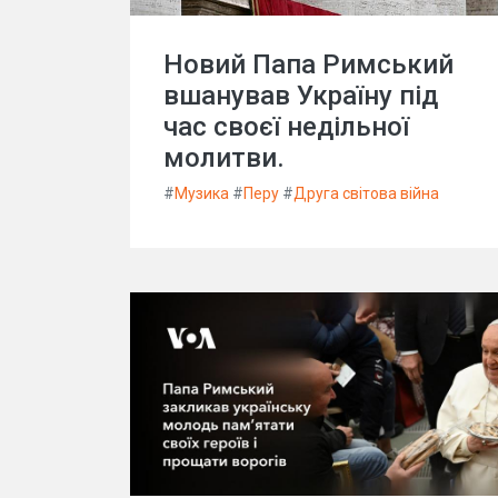
Новий Папа Римський
вшанував Україну під
час своєї недільної
молитви.
#
Музика
#
Перу
#
Друга світова війна