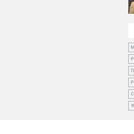
М
Р
П
Р
С
У