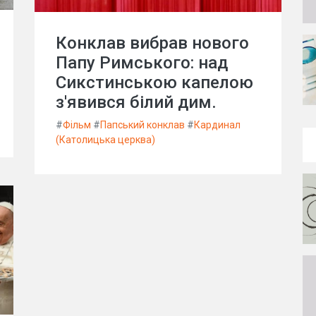
Конклав вибрав нового
Папу Римського: над
Сикстинською капелою
з'явився білий дим.
#
Фільм
#
Папський конклав
#
Кардинал
(Католицька церква)