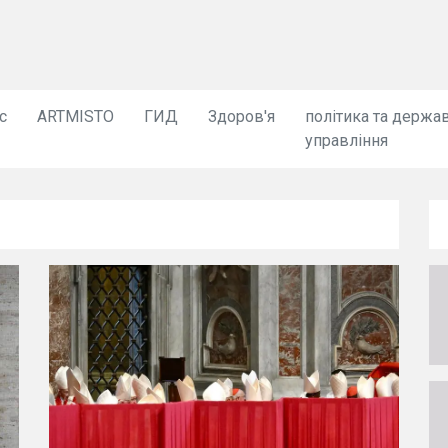
с
ARTMISTO
ГИД
Здоров'я
політика та держа
управління