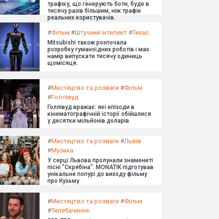
трафіку, що генерують боти, буде в
тисячу разів більшим, ніж трафік
реальних користувачів.
#
Фільм
#
Штучний інтелект
#
Техас
Mitsubishi також розпочала
розробку гуманоїдних роботів і має
намір випускати тисячу одиниць
щомісяця.
#
Мистецтво та розваги
#
Фільм
#
Голлівуд
Голлівуд вражає: які епізоди в
кінематографічній історії обійшлися
у десятки мільйонів доларів
#
Мистецтво та розваги
#
Львів
#
Музика
У серці Львова пролунали знамениті
пісні "Скрябіна": MONATIK підготував
унікальне попурі до виходу фільму
про Кузьму.
#
Мистецтво та розваги
#
Фільм
#
Телебачення