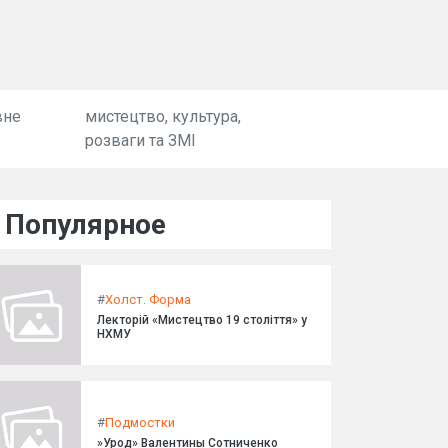
вне
мистецтво, культура,
розваги та ЗМІ
Популярное
#
Холст. Форма
Лекторій «Мистецтво 19 століття» у
НХМУ
#
Подмостки
»Урод» Валентины Сотниченко