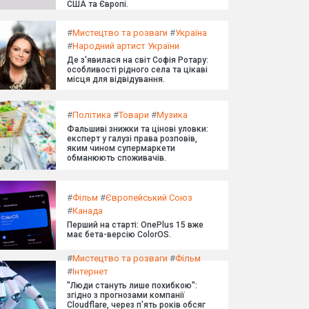
США та Європі.
#
Мистецтво та розваги
#
Україна
#
Народний артист України
Де з'явилася на світ Софія Ротару:
особливості рідного села та цікаві
місця для відвідування.
#
Політика
#
Товари
#
Музика
Фальшиві знижки та цінові уловки:
експерт у галузі права розповів,
яким чином супермаркети
обманюють споживачів.
#
Фільм
#
Європейський Союз
#
Канада
Перший на старті: OnePlus 15 вже
має бета-версію ColorOS.
#
Мистецтво та розваги
#
Фільм
#
Інтернет
"Люди стануть лише похибкою":
згідно з прогнозами компанії
Cloudflare, через п'ять років обсяг