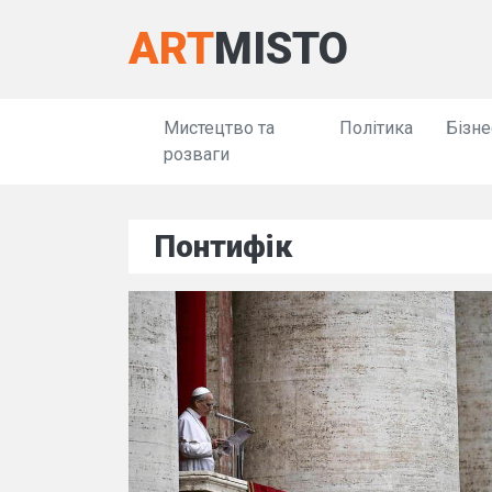
ART
MISTO
Мистецтво та
Політика
Бізне
розваги
Понтифік