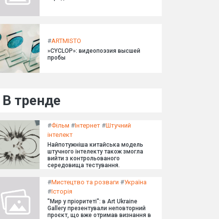
#
ARTMISTO
»CYCLOP»: видеопоэзия высшей
пробы
В тренде
#
Фільм
#
Інтернет
#
Штучний
інтелект
Найпотужніша китайська модель
штучного інтелекту також змогла
вийти з контрольованого
середовища тестування.
#
Мистецтво та розваги
#
Україна
#
Історія
"Мир у пріоритеті": в Art Ukraine
Gallery презентували неповторний
проєкт, що вже отримав визнання в