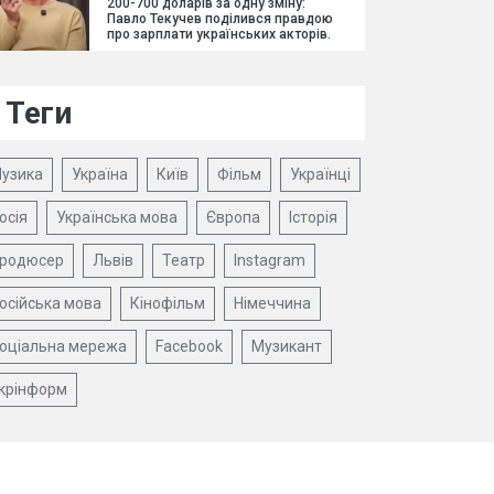
200-700 доларів за одну зміну:
Павло Текучев поділився правдою
про зарплати українських акторів.
Теги
узика
Україна
Київ
Фільм
Українці
осія
Українська мова
Європа
Історія
родюсер
Львів
Театр
Instagram
осійська мова
Кінофільм
Німеччина
оціальна мережа
Facebook
Музикант
крінформ