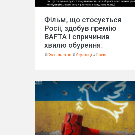
Фільм, що стосується
Росії, здобув премію
BAFTA і спричинив
хвилю обурення.
#
Суспільство
#
Українці
#
Росія