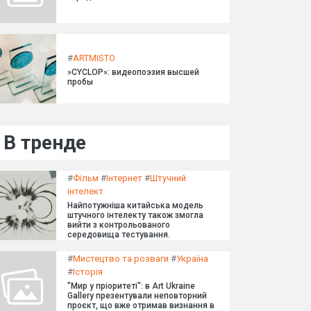
#
ARTMISTO
»CYCLOP»: видеопоэзия высшей
пробы
В тренде
#
Фільм
#
Інтернет
#
Штучний
інтелект
Найпотужніша китайська модель
штучного інтелекту також змогла
вийти з контрольованого
середовища тестування.
#
Мистецтво та розваги
#
Україна
#
Історія
"Мир у пріоритеті": в Art Ukraine
Gallery презентували неповторний
проєкт, що вже отримав визнання в