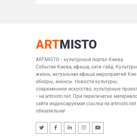
ART
MISTO
ARTMISTO - культурный портал Киева.
События Киева, афиша, сити-гайд. Культурн
жизнь, актуальная афиша мероприятий Кие
обзоры, анонсы. Новости культуры,
современное искусство, культурные проек
- на artmisto.net. При перепечатке материал
сайта индексируемая ссылка на artmisto.net
обязательна!