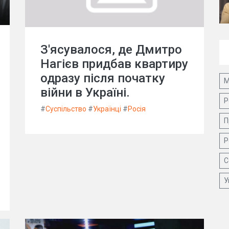
З'ясувалося, де Дмитро
Нагієв придбав квартиру
одразу після початку
М
війни в Україні.
Р
#
Суспільство
#
Українці
#
Росія
П
Р
С
У