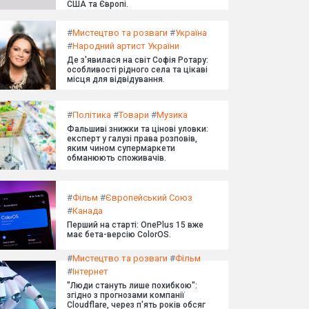
США та Європі.
#
Мистецтво та розваги
#
Україна
#
Народний артист України
Де з'явилася на світ Софія Ротару:
особливості рідного села та цікаві
місця для відвідування.
#
Політика
#
Товари
#
Музика
Фальшиві знижки та цінові уловки:
експерт у галузі права розповів,
яким чином супермаркети
обманюють споживачів.
#
Фільм
#
Європейський Союз
#
Канада
Перший на старті: OnePlus 15 вже
має бета-версію ColorOS.
#
Мистецтво та розваги
#
Фільм
#
Інтернет
"Люди стануть лише похибкою":
згідно з прогнозами компанії
Cloudflare, через п'ять років обсяг