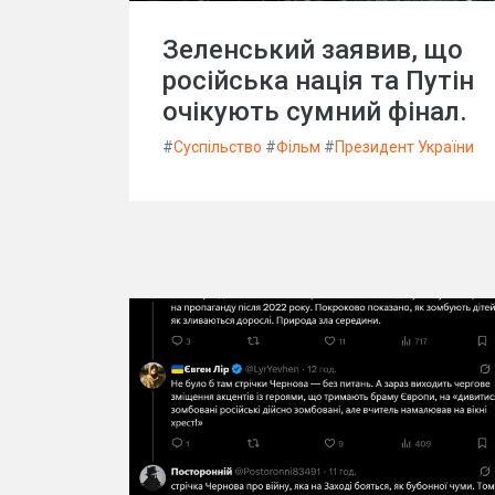
Зеленський заявив, що
російська нація та Путін
очікують сумний фінал.
#
Суспільство
#
Фільм
#
Президент України