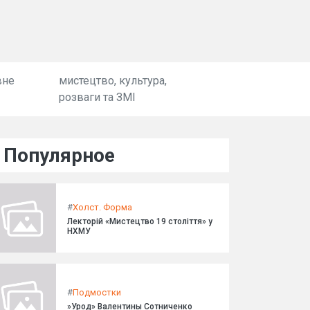
вне
мистецтво, культура,
розваги та ЗМІ
Популярное
#
Холст. Форма
Лекторій «Мистецтво 19 століття» у
НХМУ
#
Подмостки
»Урод» Валентины Сотниченко