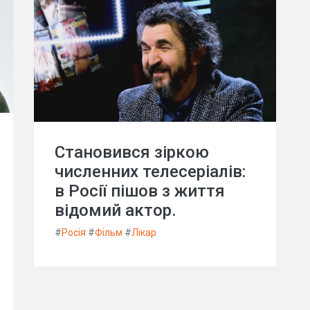
Становився зіркою
численних телесеріалів:
в Росії пішов з життя
відомий актор.
#
Росія
#
Фільм
#
Лікар