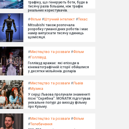
трафіку, що генерують боти, буде в
тисячу разів більшим, ніж трафік
реальних користувачів.
#
Фільм
#
Штучний інтелект
#
Техас
Mitsubishi також розпочала
розробку гуманоїдних роботів і має
намір випускати тисячу одиниць
щомісяця.
#
Мистецтво та розваги
#
Фільм
#
Голлівуд
Голлівуд вражає: які епізоди в
кінематографічній історії обійшлися
у десятки мільйонів доларів
#
Мистецтво та розваги
#
Львів
#
Музика
У серці Львова пролунали знамениті
пісні "Скрябіна": MONATIK підготував
унікальне попурі до виходу фільму
про Кузьму.
#
Мистецтво та розваги
#
Фільм
#
Телебачення