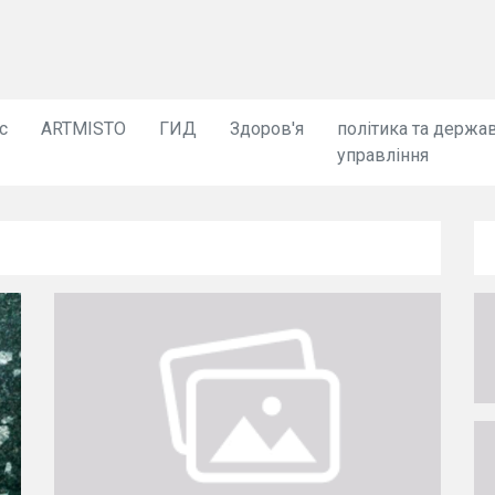
с
ARTMISTO
ГИД
Здоров'я
політика та держа
управління