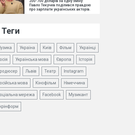
200-700 доларів за одну зміну:
Павло Текучев поділився правдою
про зарплати українських акторів.
Теги
узика
Україна
Київ
Фільм
Українці
осія
Українська мова
Європа
Історія
родюсер
Львів
Театр
Instagram
осійська мова
Кінофільм
Німеччина
оціальна мережа
Facebook
Музикант
крінформ