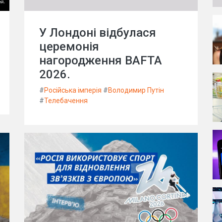
У Лондоні відбулася
церемонія
нагородження BAFTA
2026.
#
Російська імперія
#
Володимир Путін
#
Телебачення