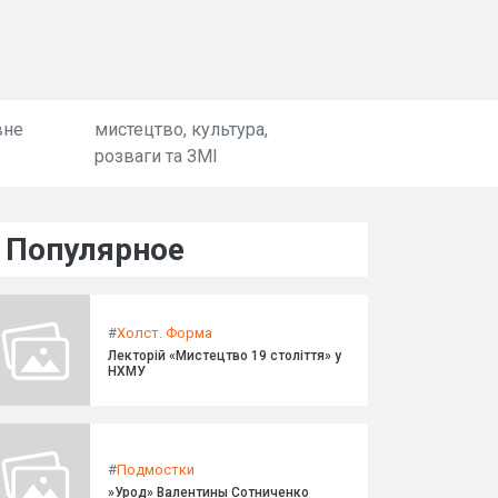
вне
мистецтво, культура,
розваги та ЗМІ
Популярное
#
Холст. Форма
Лекторій «Мистецтво 19 століття» у
НХМУ
#
Подмостки
»Урод» Валентины Сотниченко