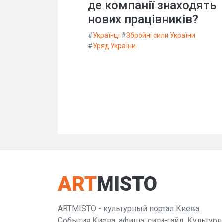
де компанії знаходять
нових працівників?
#
Українці
#
Збройні сили України
#
Уряд України
ART
MISTO
ARTMISTO - культурный портал Киева.
События Киева, афиша, сити-гайд. Культурн