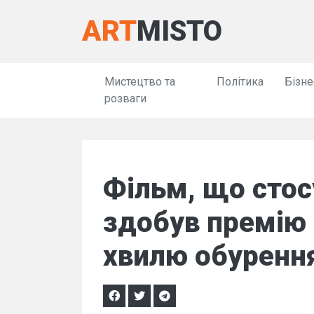
ART
MISTO
Мистецтво та
Політика
Бізне
розваги
Фільм, що стосу
здобув премію 
хвилю обуренн