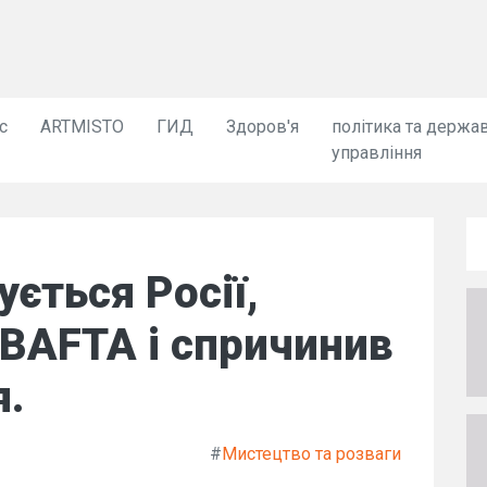
с
ARTMISTO
ГИД
Здоров'я
політика та держа
управління
ється Росії,
BAFTA і спричинив
я.
#
Мистецтво та розваги