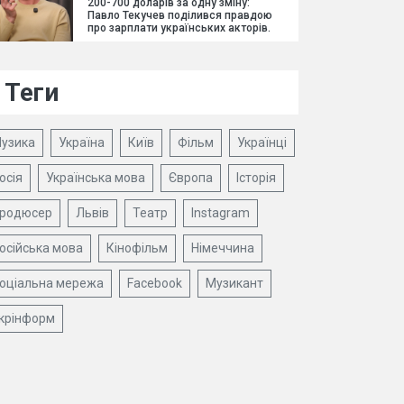
200-700 доларів за одну зміну:
Павло Текучев поділився правдою
про зарплати українських акторів.
Теги
узика
Україна
Київ
Фільм
Українці
осія
Українська мова
Європа
Історія
родюсер
Львів
Театр
Instagram
осійська мова
Кінофільм
Німеччина
оціальна мережа
Facebook
Музикант
крінформ