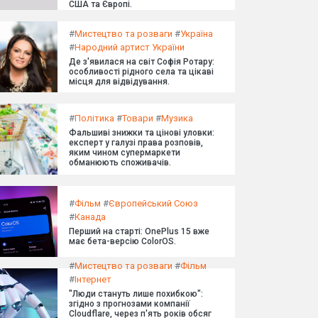
США та Європі.
#
Мистецтво та розваги
#
Україна
#
Народний артист України
Де з'явилася на світ Софія Ротару:
особливості рідного села та цікаві
місця для відвідування.
#
Політика
#
Товари
#
Музика
Фальшиві знижки та цінові уловки:
експерт у галузі права розповів,
яким чином супермаркети
обманюють споживачів.
#
Фільм
#
Європейський Союз
#
Канада
Перший на старті: OnePlus 15 вже
має бета-версію ColorOS.
#
Мистецтво та розваги
#
Фільм
#
Інтернет
"Люди стануть лише похибкою":
згідно з прогнозами компанії
Cloudflare, через п'ять років обсяг