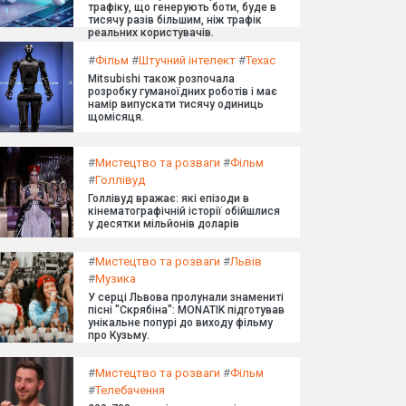
трафіку, що генерують боти, буде в
тисячу разів більшим, ніж трафік
реальних користувачів.
#
Фільм
#
Штучний інтелект
#
Техас
Mitsubishi також розпочала
розробку гуманоїдних роботів і має
намір випускати тисячу одиниць
щомісяця.
#
Мистецтво та розваги
#
Фільм
#
Голлівуд
Голлівуд вражає: які епізоди в
кінематографічній історії обійшлися
у десятки мільйонів доларів
#
Мистецтво та розваги
#
Львів
#
Музика
У серці Львова пролунали знамениті
пісні "Скрябіна": MONATIK підготував
унікальне попурі до виходу фільму
про Кузьму.
#
Мистецтво та розваги
#
Фільм
#
Телебачення