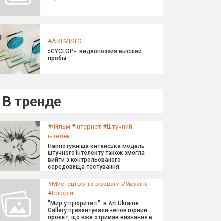
#
ARTMISTO
»CYCLOP»: видеопоэзия высшей
пробы
В тренде
#
Фільм
#
Інтернет
#
Штучний
інтелект
Найпотужніша китайська модель
штучного інтелекту також змогла
вийти з контрольованого
середовища тестування.
#
Мистецтво та розваги
#
Україна
#
Історія
"Мир у пріоритеті": в Art Ukraine
Gallery презентували неповторний
проєкт, що вже отримав визнання в