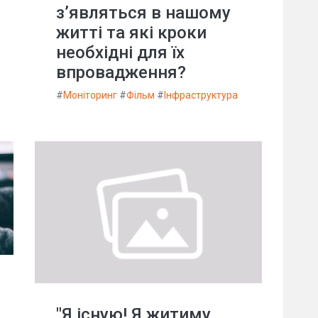
з’являться в нашому
житті та які кроки
необхідні для їх
впровадження?
#
Моніторинг
#
Фільм
#
Інфраструктура
"Я існую! Я житиму