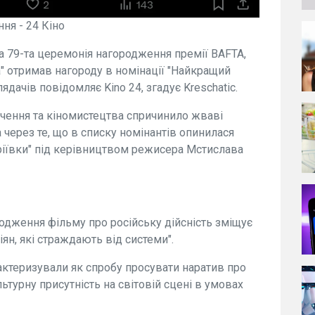
ня - 24 Кіно
а 79-та церемонія нагородження премії BAFTA,
на" отримав нагороду в номінації "Найкращий
дачів повідомляє Kino 24, згадує Kreschatic.
чення та кіномистецтва спричинило жваві
 через те, що в списку номінантів опинилася
дріївки" під керівництвом режисера Мстислава
одження фільму про російську дійсність зміщує
сіян, які страждають від системи".
актеризували як спробу просувати наратив про
льтурну присутність на світовій сцені в умовах