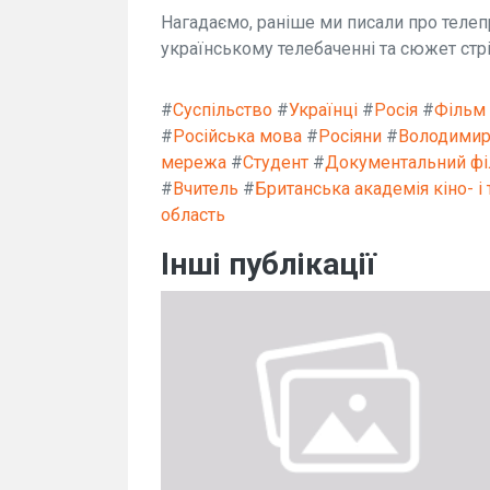
Нагадаємо, раніше ми писали про теле
українському телебаченні та сюжет стрі
#
Суспільство
#
Українці
#
Росія
#
Фільм
#
Російська мова
#
Росіяни
#
Володимир
мережа
#
Студент
#
Документальний ф
#
Вчитель
#
Британська академія кіно- і
область
Інші публікації