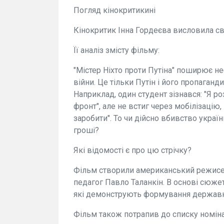
Погляд кінокритикині
Кінокритик Інна Гордеєва висловила с
Її аналіз змісту фільму:
"Містер Ніхто проти Путіна" поширює неб
війни. Це тільки Путін і його пропаганд
Наприклад, один студент зізнався: "Я ро
фронт", але не встиг через мобілізацію,
заробити". То чи дійсно вбивство украї
гроші?
Які відомості є про цю стрічку?
Фільм створили американський режисе
педагог Павло Таланкін. В основі сюжет
які демонструють формування державн
Фільм також потрапив до списку номіна