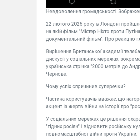
Невдоволення громадськості. Зображен
22 лютого 2026 року в Лондоні пройшл
на якій фільм "Містер Ніхто проти Путі
документальний фільм". Про реакцію гля
Вирішення Британської академії телеба
дискусії у соціальних мережах, зокрема
українська стрічка "2000 метрів до Ан
Чернова.
Чому успіх спричинив суперечки?
Частина користувачів вважає, що нагор
акцент із жертв війни на історії про "ро
У соціальних мережах це рішення охар
"гідних росіян" і відновити російську ку
повномасштабної війни проти України.