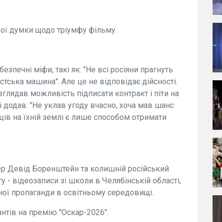
вої думки щодо тріумфу фільму.
езпечні міфи, такі як: "Не всі росіяни прагнуть
истська машина". Але це не відповідає дійсності.
зглядав можливість підписати контракт і піти на
 і додав: "Не уклав угоду вчасно, хоча мав шанс
нців на їхній землі є лише способом отримати
р Девід Боренштейн та колишній російський
у - відеозаписи зі школи в Челябінській області,
ої пропаганди в освітньому середовищі.
нтів на премію "Оскар-2026".