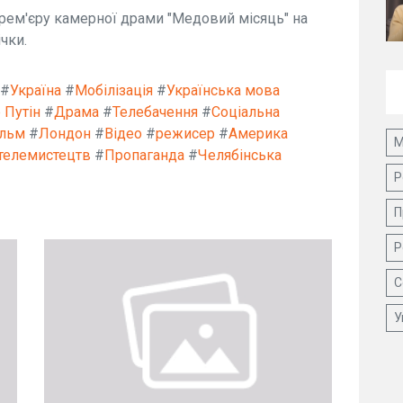
прем'єру камерної драми "Медовий місяць" на
чки.
#
Україна
#
Мобілізація
#
Українська мова
 Путін
#
Драма
#
Телебачення
#
Соціальна
ільм
#
Лондон
#
Відео
#
режисер
#
Америка
М
 телемистецтв
#
Пропаганда
#
Челябінська
Р
П
Р
С
У