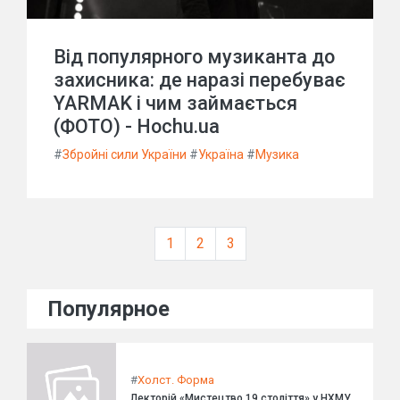
Від популярного музиканта до
захисника: де наразі перебуває
YARMAK і чим займається
(ФОТО) - Hochu.ua
#
Збройні сили України
#
Україна
#
Музика
1
2
3
Популярное
#
Холст. Форма
Лекторій «Мистецтво 19 століття» у НХМУ