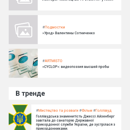
#
Подмостки
»Урод» Валентины Сотниченко
#
ARTMISTO
»CYCLOP»: видеопоэзия высшей пробы
В тренде
#
Мистецтво та розваги
#
Фільм
#
Голлівуд
Голлівудська знаменитість Джессі Айзенберг
завітала до санаторію Державної
прикордонної служби України, де зустрілася з
прикордонниками.