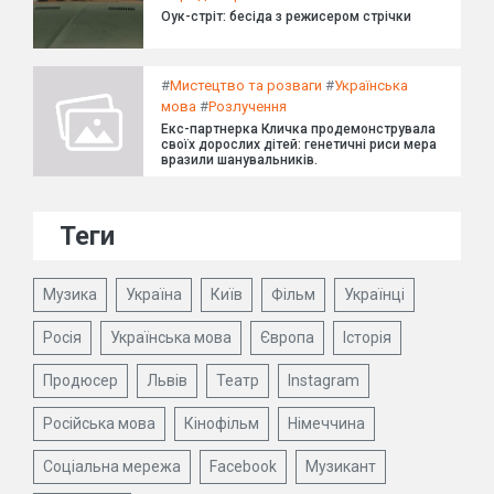
Оук-стріт: бесіда з режисером стрічки
#
Мистецтво та розваги
#
Українська
мова
#
Розлучення
Екс-партнерка Кличка продемонструвала
своїх дорослих дітей: генетичні риси мера
вразили шанувальників.
Теги
Музика
Україна
Київ
Фільм
Українці
Росія
Українська мова
Європа
Історія
Продюсер
Львів
Театр
Instagram
Російська мова
Кінофільм
Німеччина
Соціальна мережа
Facebook
Музикант