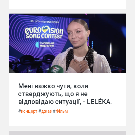
Мені важко чути, коли
стверджують, що я не
відповідаю ситуації, - LELÉKA.
#
концерт
#
джаз
#
Фільм