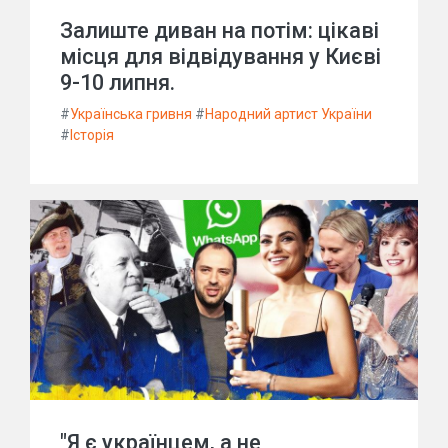
Залиште диван на потім: цікаві
місця для відвідування у Києві
9-10 липня.
#
Українська гривня
#
Народний артист України
#
Історія
"Я є українцем, а не