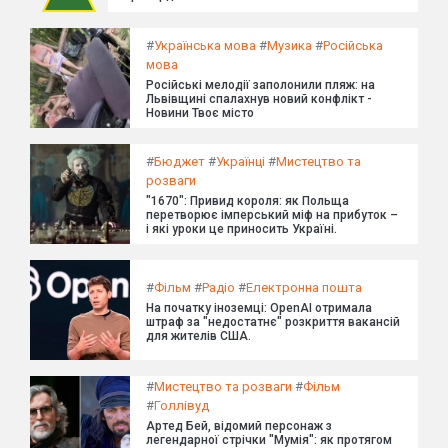
#
Українська мова
#
Музика
#
Російська
мова
Російські мелодії заполонили пляж: на
Львівщині спалахнув новий конфлікт -
Новини Твоє місто
#
Бюджет
#
Українці
#
Мистецтво та
розваги
"1670": Привид короля: як Польща
перетворює імперський міф на прибуток –
і які уроки це приносить Україні.
#
Фільм
#
Радіо
#
Електронна пошта
На початку іноземці: OpenAI отримала
штраф за "недостатнє" розкриття вакансій
для жителів США.
#
Мистецтво та розваги
#
Фільм
#
Голлівуд
Артед Бей, відомий персонаж з
легендарної стрічки "Мумія": як протягом