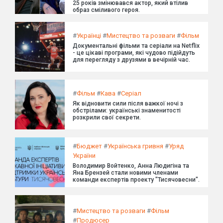
25 років змінювався актор, який втілив
образ сміливого героя.
#
Українці
#
Мистецтво та розваги
#
Фільм
Документальні фільми та серіали на Netflix
- це цікаві програми, які чудово підійдуть
для перегляду з друзями в вечірній час.
#
Фільм
#
Кава
#
Серіал
Як відновити сили після важкої ночі з
обстрілами: українські знаменитості
розкрили свої секрети.
#
Бюджет
#
Українська гривня
#
Уряд
України
Володимир Войтенко, Анна Людигіна та
Яна Брензей стали новими членами
команди експертів проекту "Тисячовесни".
#
Мистецтво та розваги
#
Фільм
#
Продюсер