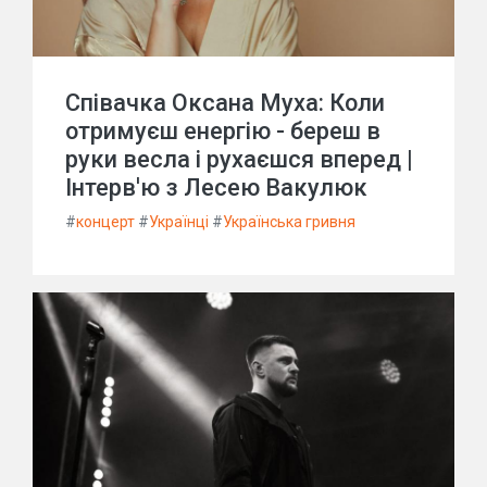
Співачка Оксана Муха: Коли
отримуєш енергію - береш в
руки весла і рухаєшся вперед |
Інтерв'ю з Лесею Вакулюк
#
концерт
#
Українці
#
Українська гривня