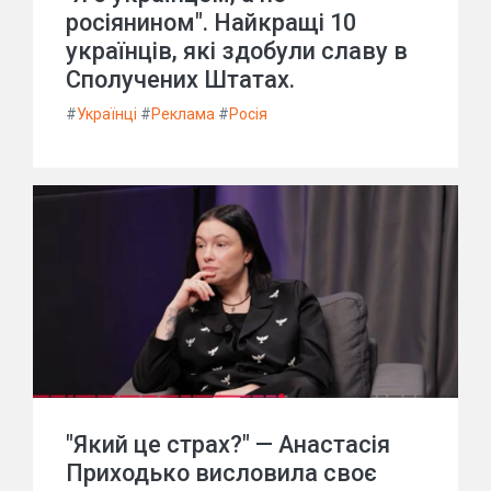
росіянином". Найкращі 10
українців, які здобули славу в
Сполучених Штатах.
#
Українці
#
Реклама
#
Росія
"Який це страх?" — Анастасія
Приходько висловила своє