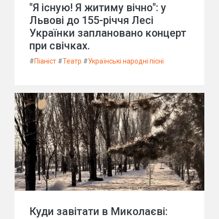
"Я існую! Я житиму вічно": у
Львові до 155-річчя Лесі
Українки заплановано концерт
при свічках.
#
Піаніст
#
Театр
#
Українські народні пісні
Куди завітати в Миколаєві: