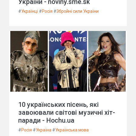
України - noviny.sme.sk
#
Українці
#
Росія
#
Збройні сили України
10 українських пісень, які
завоювали світові музичні хіт-
паради - Hochu.ua
#
Росія
#
Україна
#
Українська мова