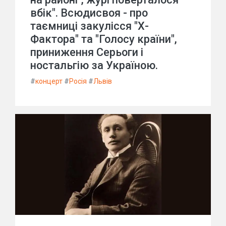
вбік". Всюдисвоя - про
таємниці закулісся "Х-
Фактора" та "Голосу країни",
приниження Серьоги і
ностальгію за Україною.
#
концерт
#
Росія
#
Львів