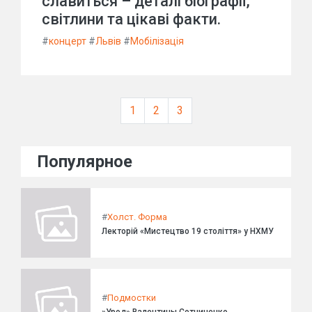
славиться – деталі біографії,
світлини та цікаві факти.
#
концерт
#
Львів
#
Мобілізація
1
2
3
Популярное
#
Холст. Форма
Лекторій «Мистецтво 19 століття» у НХМУ
#
Подмостки
»Урод» Валентины Сотниченко