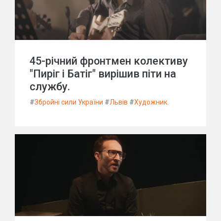
45-річний фронтмен колективу
"Пиріг і Батіг" вирішив піти на
службу.
#
Збройні сили України
#
Львів
#
Художник.