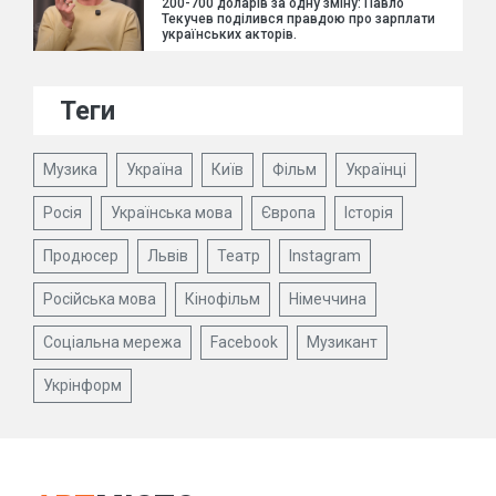
200-700 доларів за одну зміну: Павло
Текучев поділився правдою про зарплати
українських акторів.
Теги
Музика
Україна
Київ
Фільм
Українці
Росія
Українська мова
Європа
Історія
Продюсер
Львів
Театр
Instagram
Російська мова
Кінофільм
Німеччина
Соціальна мережа
Facebook
Музикант
Укрінформ