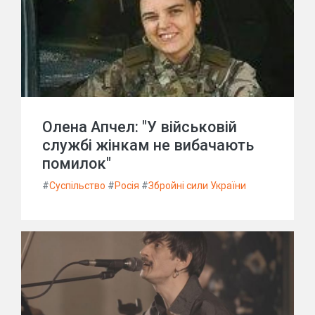
Олена Апчел: "У військовій
службі жінкам не вибачають
помилок"
#
Суспільство
#
Росія
#
Збройні сили України