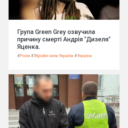
Група Green Grey озвучила
причину смерті Андрія "Дизеля"
Яценка.
#
Росія
#
Збройні сили України
#
Україна