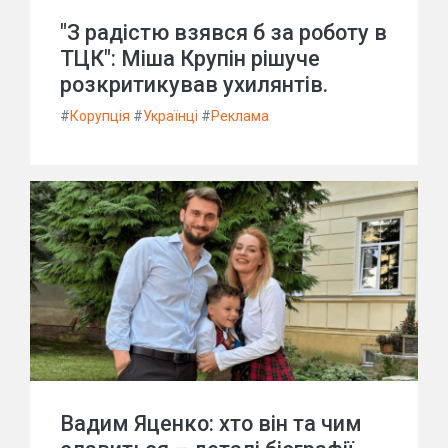
"З радістю взявся б за роботу в
ТЦК": Міша Крупін рішуче
розкритикував ухилянтів.
#
Корупція
#
Українці
#
Реклама
Вадим Яценко: хто він та чим