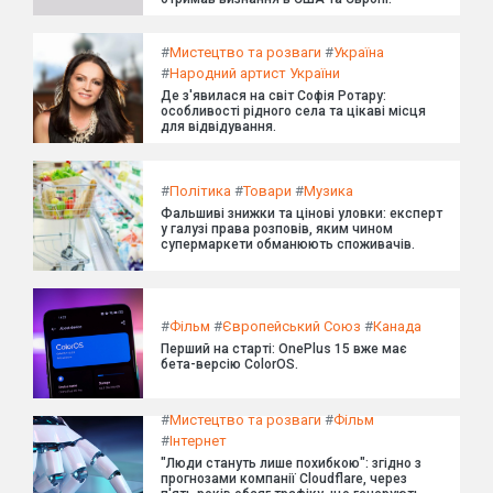
#
Мистецтво та розваги
#
Україна
#
Народний артист України
Де з'явилася на світ Софія Ротару:
особливості рідного села та цікаві місця
для відвідування.
#
Політика
#
Товари
#
Музика
Фальшиві знижки та цінові уловки: експерт
у галузі права розповів, яким чином
супермаркети обманюють споживачів.
#
Фільм
#
Європейський Союз
#
Канада
Перший на старті: OnePlus 15 вже має
бета-версію ColorOS.
#
Мистецтво та розваги
#
Фільм
#
Інтернет
"Люди стануть лише похибкою": згідно з
прогнозами компанії Cloudflare, через