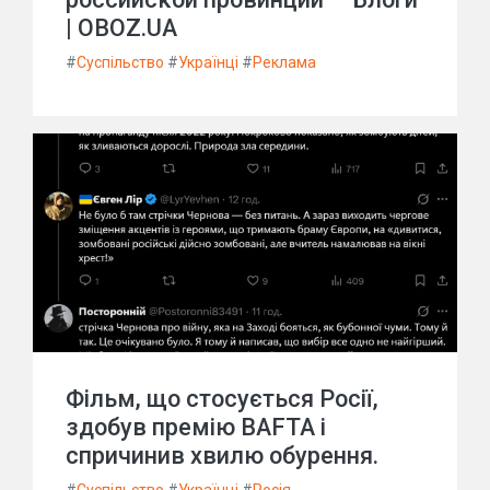
| OBOZ.UA
#
Суспільство
#
Українці
#
Реклама
Фільм, що стосується Росії,
здобув премію BAFTA і
спричинив хвилю обурення.