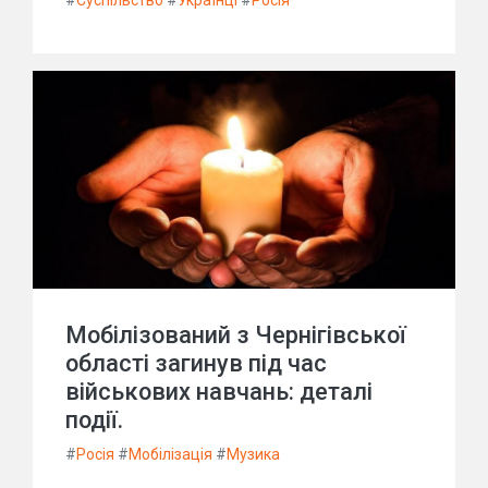
#
Суспільство
#
Українці
#
Росія
Мобілізований з Чернігівської
області загинув під час
військових навчань: деталі
події.
#
Росія
#
Мобілізація
#
Музика