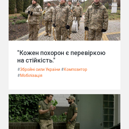
"Кожен похорон є перевіркою
на стійкість."
#
Збройні сили України
#
Композитор
#
Мобілізація