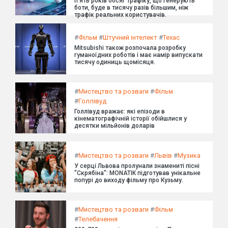
п'ять років обсяг трафіку, що генерують
боти, буде в тисячу разів більшим, ніж
трафік реальних користувачів.
#
Фільм
#
Штучний інтелект
#
Техас
Mitsubishi також розпочала розробку
гуманоїдних роботів і має намір випускати
тисячу одиниць щомісяця.
#
Мистецтво та розваги
#
Фільм
#
Голлівуд
Голлівуд вражає: які епізоди в
кінематографічній історії обійшлися у
десятки мільйонів доларів
#
Мистецтво та розваги
#
Львів
#
Музика
У серці Львова пролунали знамениті пісні
"Скрябіна": MONATIK підготував унікальне
попурі до виходу фільму про Кузьму.
#
Мистецтво та розваги
#
Фільм
#
Телебачення