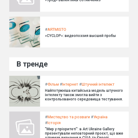
#
ARTMISTO
»CYCLOP»: видеопоэзия высшей пробы
В тренде
#
Фільм
#
Інтернет
#
Штучний інтелект
Найпотужніша китайська модель штучного
інтелекту також змогла вийти з
контрольованого середовища тестування.
#
Мистецтво та розваги
#
Україна
#
Історія
"Мир у пріоритеті": в Art Ukraine Gallery
презентували неповторний проєкт, що вже
отримав визнання в США та Європі.