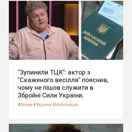
"Зупинили ТЦК": актор з
"Скаженого весілля" пояснив,
чому не пішов служити в
Збройні Сили України.
#
Фільм
#
Україна
#
Мобілізація