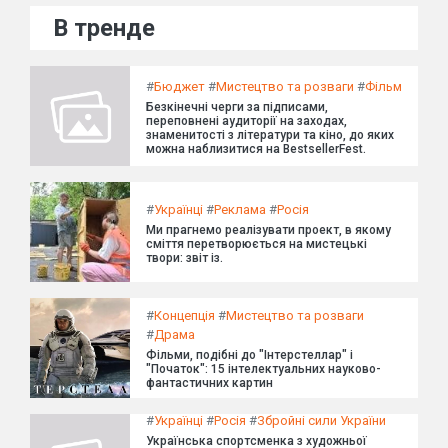
В тренде
#
Бюджет
#
Мистецтво та розваги
#
Фільм
Безкінечні черги за підписами,
переповнені аудиторії на заходах,
знаменитості з літератури та кіно, до яких
можна наблизитися на BestsellerFest.
#
Українці
#
Реклама
#
Росія
Ми прагнемо реалізувати проект, в якому
сміття перетворюється на мистецькі
твори: звіт із.
#
Концепція
#
Мистецтво та розваги
#
Драма
Фільми, подібні до "Інтерстеллар" і
"Початок": 15 інтелектуальних науково-
фантастичних картин
#
Українці
#
Росія
#
Збройні сили України
Українська спортсменка з художньої