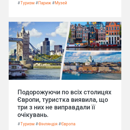
#
Туризм
#
Париж
#
Музей
Подорожуючи по всіх столицях
Європи, туристка виявила, що
три з них не виправдали її
очікувань.
#
Туризм
#
Фінляндія
#
Європа