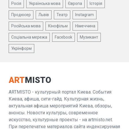
Росія
Українська мова
Європа
Історія
Продюсер
Львів
Театр
Instagram
Російська мова
Кінофільм
Німеччина
Соціальна мережа
Facebook
Музикант
Укрінформ
ART
MISTO
ARTMISTO - культурный портал Киева. События
Киева, афиша, сити-гайд. Культурная жизнь,
актуальная афиша мероприятий Киева, обзоры,
анонсы. Новости культуры, современное
искусство, культурные проекты - на artmisto.net.
При перепечатке материалов сайта индексируемая