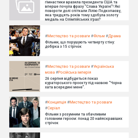
гімнастики вразила президента США та
вперше почула фразу "Слава Україні"! Які
повороти долі спіткали Лілію Подкопаєву,
яка тридцять років тому здобула золоту
медаль на Олімпійських іграх?
#
Мистецтво та розваги
#
Фільм
#
Драма
Фільми, що порушують четверту стіну:
добірка з 15 стрічок
#
Мистецтво та розваги
#
Українська
мова
#
Російська імперія
26 серпня відбудеться показ
кураторського проєкту під назвою "Чорна
хата всередині мене".
#
Концепція
#
Мистецтво та розваги
#
Серіал
Фільми з розумним та обачливим
головним героєм: понад 20 найяскравіших
стрічок