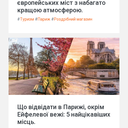
європейських міст з набагато
кращою атмосферою.
#
Туризм
#
Париж
#
Роздрібний магазин
Що відвідати в Парижі, окрім
Ейфелевої вежі: 5 найцікавіших
місць.