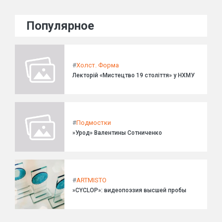
Популярное
#
Холст. Форма
Лекторій «Мистецтво 19 століття» у НХМУ
#
Подмостки
»Урод» Валентины Сотниченко
#
ARTMISTO
»CYCLOP»: видеопоэзия высшей пробы