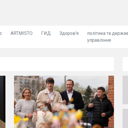
с
ARTMISTO
ГИД
Здоров'я
політика та держа
управління