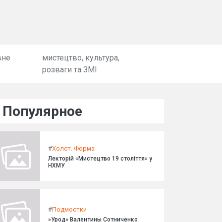
вне
мистецтво, культура,
розваги та ЗМІ
Популярное
#
Холст. Форма
Лекторій «Мистецтво 19 століття» у
НХМУ
#
Подмостки
»Урод» Валентины Сотниченко