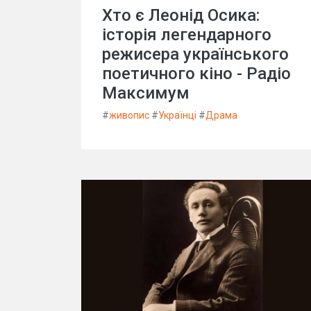
Хто є Леонід Осика:
історія легендарного
режисера українського
поетичного кіно - Радіо
Максимум
#
живопис
#
Українці
#
Драма