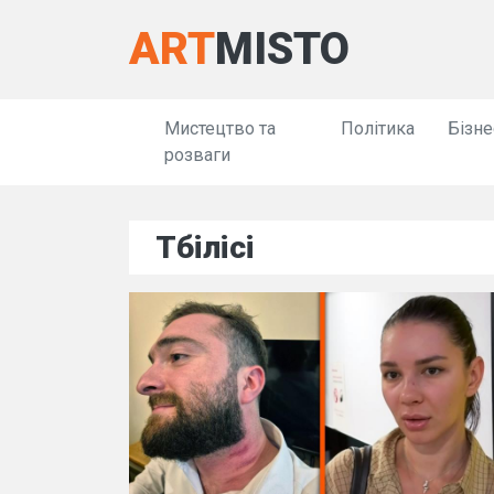
ART
MISTO
Мистецтво та
Політика
Бізне
розваги
Тбілісі