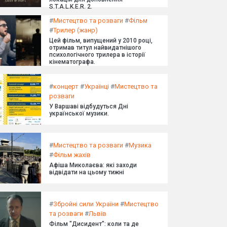
S.T.A.L.K.E.R. 2.
#
Мистецтво та розваги
#
Фільм
#
Трилер (жанр)
Цей фільм, випущений у 2010 році,
отримав титул найвидатнішого
психологічного трилера в історії
кінематографа.
#
концерт
#
Українці
#
Мистецтво та
розваги
У Варшаві відбудуться Дні
української музики.
#
Мистецтво та розваги
#
Музика
#
Фільм жахів
Афіша Миколаєва: які заходи
відвідати на цьому тижні
#
Збройні сили України
#
Мистецтво
та розваги
#
Львів
Фільм "Дисидент": коли та де