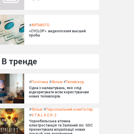
#
ARTMISTO
»CYCLOP»: видеопоэзия высшей
пробы
В тренде
#
Політика
#
Фільм
#
Телевізор
Одна з налаштувань, яке слід
відкоригувати всім користувачам
нових телевізорів.
#
Фільм
#
Персональний комп'ютер
#
S.T.A.L.K.E.R. 2
Чорнобильська атомна
електростанція та Залізний ліс: GSC
презентувала візуалізації нових
локацій для доповнення