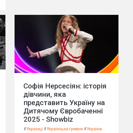
Софія Нерсесіян: історія
дівчини, яка
представить Україну на
Дитячому Євробаченні
2025 - Showbiz
#
Українці
#
Українська гривня
#
Україна