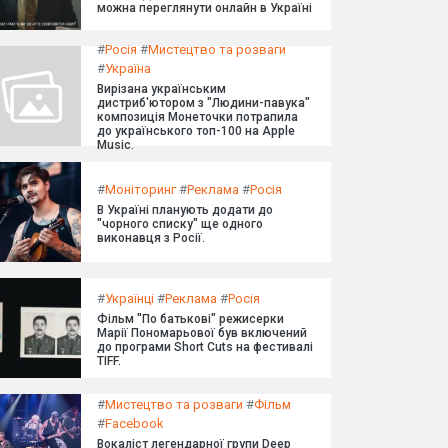
можна переглянути онлайн в Україні
#
Росія
#
Мистецтво та розваги
#
Україна
Вирізана українським
дистриб'ютором з "Людини-павука"
композиція Монеточки потрапила
до українського топ-100 на Apple
Music.
#
Моніторинг
#
Реклама
#
Росія
В Україні планують додати до
"чорного списку" ще одного
виконавця з Росії.
#
Українці
#
Реклама
#
Росія
Фільм "По батькові" режисерки
Марії Пономарьової був включений
до програми Short Cuts на фестивалі
TIFF.
#
Мистецтво та розваги
#
Фільм
#
Facebook
Вокаліст легендарної групи Deep