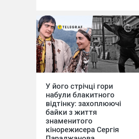
У його стрічці гори
набули блакитного
відтінку: захоплюючі
байки з життя
знаменитого
кінорежисера Сергія
Параджанова.