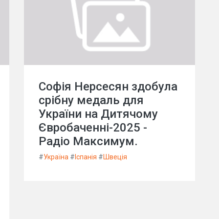
Софія Нерсесян здобула
срібну медаль для
України на Дитячому
Євробаченні-2025 -
Радіо Максимум.
#
Україна
#
Іспанія
#
Швеція