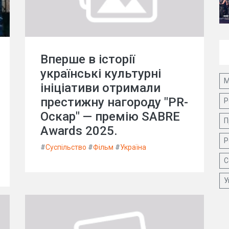
Вперше в історії
українські культурні
М
ініціативи отримали
престижну нагороду "PR-
Р
Оскар" — премію SABRE
П
Awards 2025.
Р
#
Суспільство
#
Фільм
#
Україна
С
У