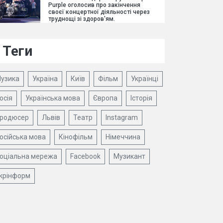
Purple оголосив про закінчення
своєї концертної діяльності через
труднощі зі здоров'ям.
Теги
узика
Україна
Київ
Фільм
Українці
осія
Українська мова
Європа
Історія
родюсер
Львів
Театр
Instagram
осійська мова
Кінофільм
Німеччина
оціальна мережа
Facebook
Музикант
крінформ