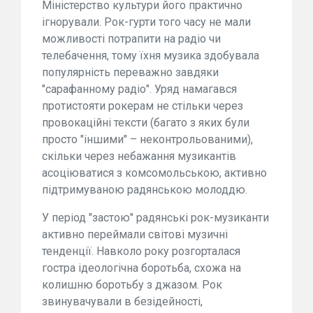
Міністерство культури його практично
ігнорували. Рок-гурти того часу не мали
можливості потрапити на радіо чи
телебачення, тому їхня музика здобувала
популярність переважно завдяки
"сарафанному радіо". Уряд намагався
протистояти рокерам не стільки через
провокаційні тексти (багато з яких були
просто "іншими" – неконтрольованими),
скільки через небажання музикантів
асоціюватися з комсомольською, активно
підтримуваною радянською молоддю.
У період "застою" радянські рок-музиканти
активно переймали світові музичні
тенденції. Навколо року розгорталася
гостра ідеологічна боротьба, схожа на
колишню боротьбу з джазом. Рок
звинувачували в безідейності,