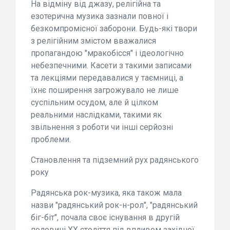
На відміну від джазу, релігійна та
езотерична музика зазнали повної і
безкомпромісної заборони. Будь-які твори
з релігійним змістом вважалися
пропагандою "мракобісся" і ідеологічно
небезпечними. Касети з такими записами
та лекціями передавалися у таємниці, а
їхнє поширення загрожувало не лише
суспільним осудом, але й цілком
реальними наслідками, такими як
звільнення з роботи чи інші серйозні
проблеми.
Становлення та підземний рух радянського
року
Радянська рок-музика, яка також мала
назви "радянський рок-н-рол", "радянський
біг-біт", почала своє існування в другій
половині XX століття під впливом західної