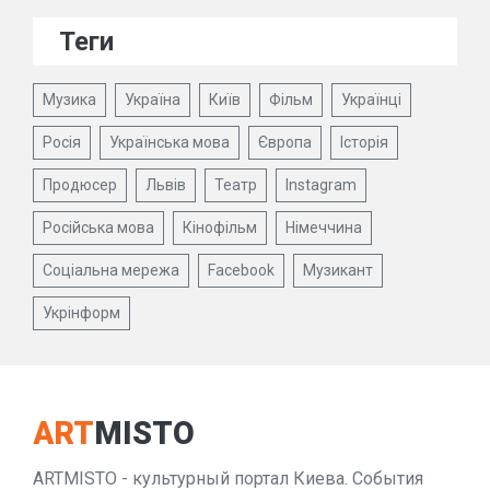
Теги
Музика
Україна
Київ
Фільм
Українці
Росія
Українська мова
Європа
Історія
Продюсер
Львів
Театр
Instagram
Російська мова
Кінофільм
Німеччина
Соціальна мережа
Facebook
Музикант
Укрінформ
ART
MISTO
ARTMISTO - культурный портал Киева. События