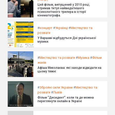
Цей фільм, випущений у 2010 році,
отримав титул найвидатнішого
психологічного трилера в історії
кінематографа.
#
концерт
#
Українці
#
Мистецтво та
розваги
У Варшаві відбудуться Дні української
музики.
#
Мистецтво та розваги
#
Музика
#
Фільм
жахів
Афіша Миколаєва: які заходи відвідати на
цьому тижні
#
Збройні сили України
#
Мистецтво та
розваги
#
Львів
Фільм "Дисидент": коли та де можна
переглянути онлайн в Україні