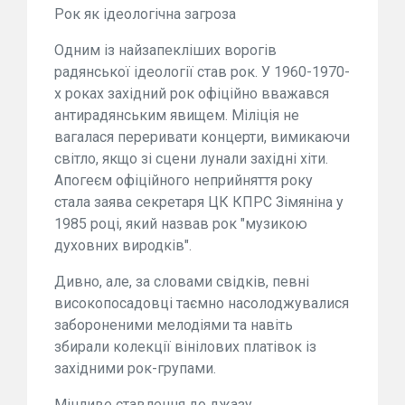
Рок як ідеологічна загроза
Одним із найзапекліших ворогів
радянської ідеології став рок. У 1960-1970-
х роках західний рок офіційно вважався
антирадянським явищем. Міліція не
вагалася переривати концерти, вимикаючи
світло, якщо зі сцени лунали західні хіти.
Апогеєм офіційного неприйняття року
стала заява секретаря ЦК КПРС Зімяніна у
1985 році, який назвав рок "музикою
духовних виродків".
Дивно, але, за словами свідків, певні
високопосадовці таємно насолоджувалися
забороненими мелодіями та навіть
збирали колекції вінілових платівок із
західними рок-групами.
Мінливе ставлення до джазу