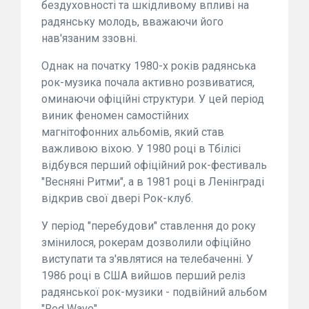
бездуховності та шкідливому впливі на
радянську молодь, вважаючи його
нав'язаним ззовні.
Однак на початку 1980-х років радянська
рок-музика почала активно розвиватися,
оминаючи офіційні структури. У цей період
виник феномен самостійних
магнітофонних альбомів, який став
важливою віхою. У 1980 році в Тбілісі
відбувся перший офіційний рок-фестиваль
"Весняні Ритми", а в 1981 році в Ленінграді
відкрив свої двері Рок-клуб.
У період "перебудови" ставлення до року
змінилося, рокерам дозволили офіційно
виступати та з'являтися на телебаченні. У
1986 році в США вийшов перший реліз
радянської рок-музики - подвійний альбом
"Red Wave".