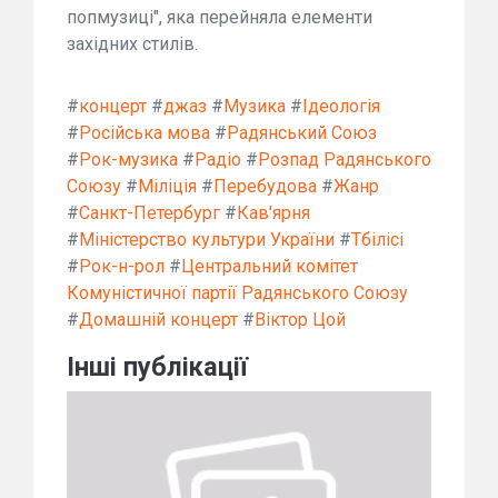
попмузиці", яка перейняла елементи
західних стилів.
#
концерт
#
джаз
#
Музика
#
Ідеологія
#
Російська мова
#
Радянський Союз
#
Рок-музика
#
Радіо
#
Розпад Радянського
Союзу
#
Міліція
#
Перебудова
#
Жанр
#
Санкт-Петербург
#
Кав'ярня
#
Міністерство культури України
#
Тбілісі
#
Рок-н-рол
#
Центральний комітет
Комуністичної партії Радянського Союзу
#
Домашній концерт
#
Віктор Цой
Інші публікації