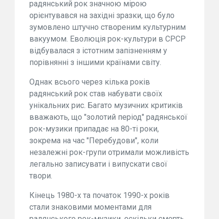
радянський рок значною мірою
орієнтувався на західні зразки, що було
зумовлено штучно створеним культурним
вакуумом. Еволюція рок-культури в СРСР
відбувалася з істотним запізненням у
порівнянні з іншими країнами світу.
Однак всього через кілька років
радянський рок став набувати своїх
унікальних рис. Багато музичних критиків
вважають, що "золотий період" радянської
рок-музики припадає на 80-ті роки,
зокрема на час "Перебудови", коли
незалежні рок-групи отримали можливість
легально записувати і випускати свої
твори.
Кінець 1980-х та початок 1990-х років
стали знаковими моментами для
радянського рок-музики, оскільки смерть