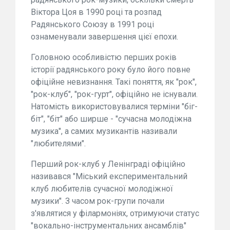
Віктора Цоя в 1990 році та розпад
Радянського Союзу в 1991 році
ознаменували завершення цієї епохи.
Головною особливістю перших років
історії радянського року було його повне
офіційне невизнання. Такі поняття, як "рок",
"рок-клуб", "рок-гурт", офіційно не існували.
Натомість використовувалися терміни "біг-
біт", "біт" або ширше - "сучасна молодіжна
музика", а самих музикантів називали
"любителями".
Перший рок-клуб у Ленінграді офіційно
називався "Міський експериментальний
клуб любителів сучасної молодіжної
музики". З часом рок-групи почали
з'являтися у філармоніях, отримуючи статус
"вокально-інструментальних ансамблів"