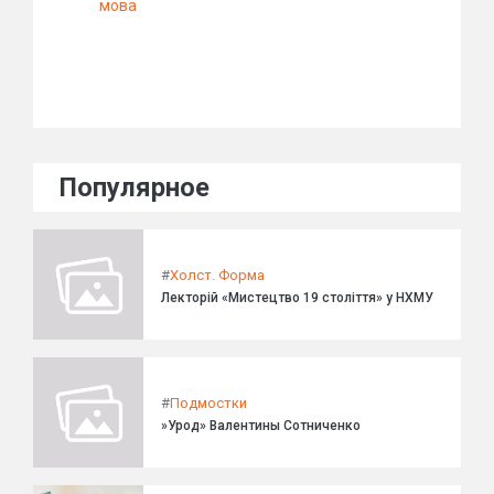
мова
Популярное
#
Холст. Форма
Лекторій «Мистецтво 19 століття» у НХМУ
#
Подмостки
»Урод» Валентины Сотниченко