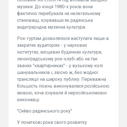
музики. До кінця 1980-х років вона
фактично перебувала на нелегальному
становищі, існувавши як радянська
андеграундна музична культура.
Рок-гуртам дозволялося виступати лише в
закритих аудиторіях - у наукових
інститутах, місцевих будинках культури,
ленінградському рок-клубі або на так
званих "квартирниках" - у вузькому колі
шанувальників і, звісно ж, без жодної
трансляції на широку публіку. Переважна
більшість пісень виконувалася російською
мовою, хоча існували й неросійськомовні
виконавці.
"Сяйво радянського року"
У початкові роки свого розвитку