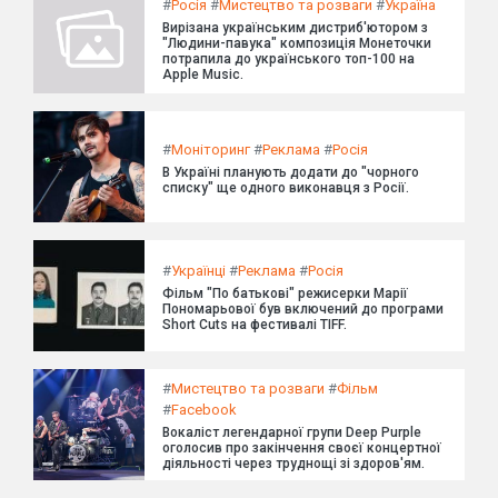
#
Росія
#
Мистецтво та розваги
#
Україна
Вирізана українським дистриб'ютором з
"Людини-павука" композиція Монеточки
потрапила до українського топ-100 на
Apple Music.
#
Моніторинг
#
Реклама
#
Росія
В Україні планують додати до "чорного
списку" ще одного виконавця з Росії.
#
Українці
#
Реклама
#
Росія
Фільм "По батькові" режисерки Марії
Пономарьової був включений до програми
Short Cuts на фестивалі TIFF.
#
Мистецтво та розваги
#
Фільм
#
Facebook
Вокаліст легендарної групи Deep Purple
оголосив про закінчення своєї концертної
діяльності через труднощі зі здоров'ям.