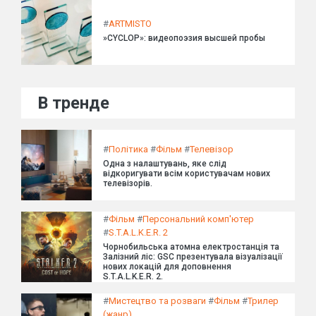
#
ARTMISTO
»CYCLOP»: видеопоэзия высшей пробы
В тренде
#
Політика
#
Фільм
#
Телевізор
Одна з налаштувань, яке слід
відкоригувати всім користувачам нових
телевізорів.
#
Фільм
#
Персональний комп'ютер
#
S.T.A.L.K.E.R. 2
Чорнобильська атомна електростанція та
Залізний ліс: GSC презентувала візуалізації
нових локацій для доповнення
S.T.A.L.K.E.R. 2.
#
Мистецтво та розваги
#
Фільм
#
Трилер
(жанр)