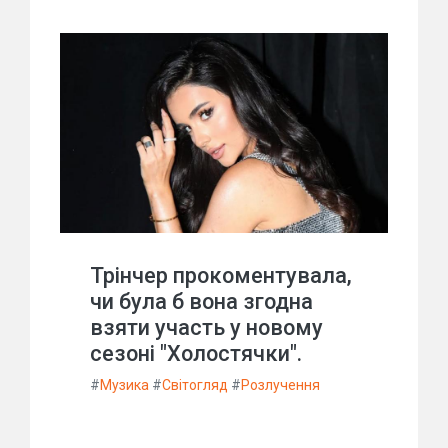
Трінчер прокоментувала,
чи була б вона згодна
взяти участь у новому
сезоні "Холостячки".
#
Музика
#
Світогляд
#
Розлучення