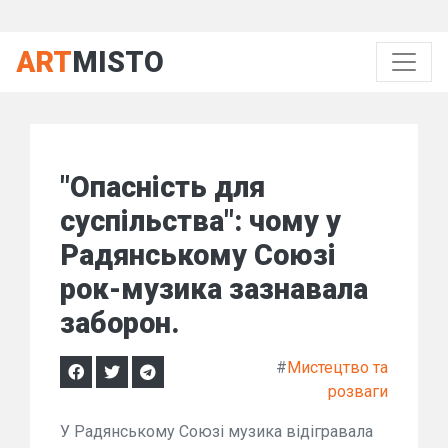
ART
MISTO
"Опасність для
суспільства": чому у
Радянському Союзі
рок-музика зазнавала
заборон.
#
Мистецтво та
розваги
У Радянському Союзі музика відігравала