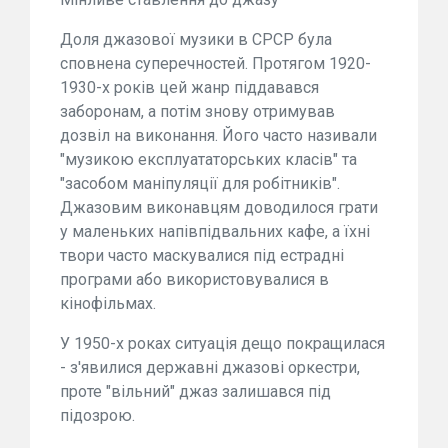
Доля джазової музики в СРСР була
сповнена суперечностей. Протягом 1920-
1930-х років цей жанр піддавався
заборонам, а потім знову отримував
дозвіл на виконання. Його часто називали
"музикою експлуататорських класів" та
"засобом маніпуляції для робітників".
Джазовим виконавцям доводилося грати
у маленьких напівпідвальних кафе, а їхні
твори часто маскувалися під естрадні
програми або використовувалися в
кінофільмах.
У 1950-х роках ситуація дещо покращилася
- з'явилися державні джазові оркестри,
проте "вільний" джаз залишався під
підозрою.