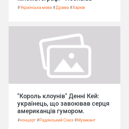
#
Українська мова
#
Драма
#
Харків
"Король клоунів" Денні Кей:
українець, що завоював серця
американців гумором.
#
концерт
#
Радянський Союз
#
Музикант