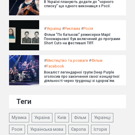
В Україні планують додати до "чорного
списку" ще одного виконавця з Росії.
#
Українці
#
Реклама
#
Росія
Фільм "По батькові" режисерки Марії
Пономарьової був включений до програми
Short Cuts на фестивалі TIFF.
#
Мистецтво та розваги
#
Фільм
#
Facebook
Вокаліст легендарної групи Deep Purple
оголосив про закінчення своєї концертної
діяльності через труднощі зі здоров'ям.
Теги
Музика
Україна
Київ
Фільм
Українці
Росія
Українська мова
Європа
Історія