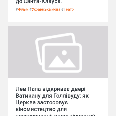
до Санта-Клауса.
#
Фільм
#
Українська мова
#
Театр
Лев Папа відкриває двері
Ватикану для Голлівуду: як
Церква застосовує
кіномистецтво для
популяризації своїх цінностей.