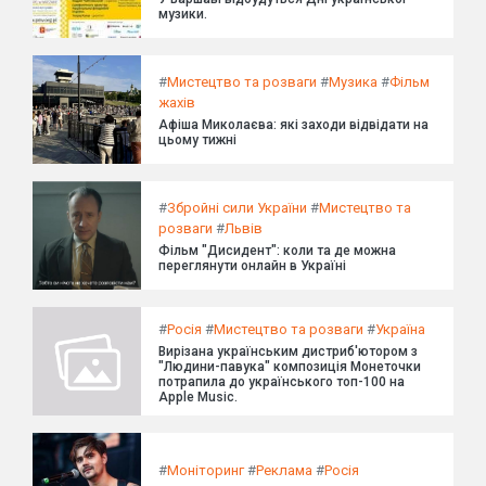
музики.
#
Мистецтво та розваги
#
Музика
#
Фільм
жахів
Афіша Миколаєва: які заходи відвідати на
цьому тижні
#
Збройні сили України
#
Мистецтво та
розваги
#
Львів
Фільм "Дисидент": коли та де можна
переглянути онлайн в Україні
#
Росія
#
Мистецтво та розваги
#
Україна
Вирізана українським дистриб'ютором з
"Людини-павука" композиція Монеточки
потрапила до українського топ-100 на
Apple Music.
#
Моніторинг
#
Реклама
#
Росія