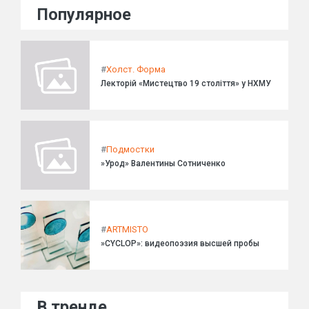
Популярное
#
Холст. Форма
Лекторій «Мистецтво 19 століття» у НХМУ
#
Подмостки
»Урод» Валентины Сотниченко
#
ARTMISTO
»CYCLOP»: видеопоэзия высшей пробы
В тренде