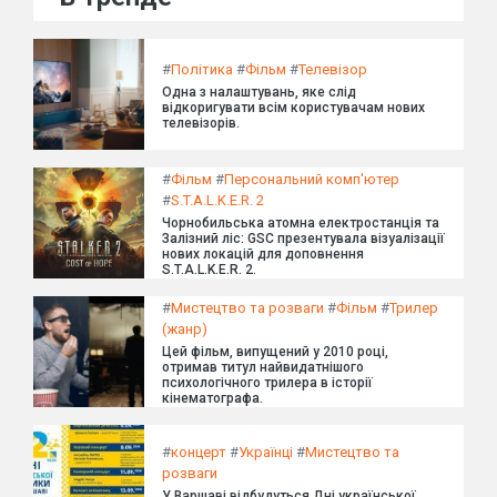
#
Політика
#
Фільм
#
Телевізор
Одна з налаштувань, яке слід
відкоригувати всім користувачам нових
телевізорів.
#
Фільм
#
Персональний комп'ютер
#
S.T.A.L.K.E.R. 2
Чорнобильська атомна електростанція та
Залізний ліс: GSC презентувала візуалізації
нових локацій для доповнення
S.T.A.L.K.E.R. 2.
#
Мистецтво та розваги
#
Фільм
#
Трилер
(жанр)
Цей фільм, випущений у 2010 році,
отримав титул найвидатнішого
психологічного трилера в історії
кінематографа.
#
концерт
#
Українці
#
Мистецтво та
розваги
У Варшаві відбудуться Дні української