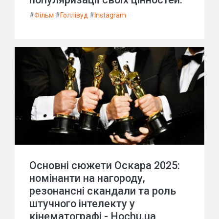
#
Фільм
#
Голлівуд
#
Instagram
Основні сюжети Оскара 2025:
номінанти на нагороду,
резонансні скандали та роль
штучного інтелекту у
кінематографі - Hochu.ua