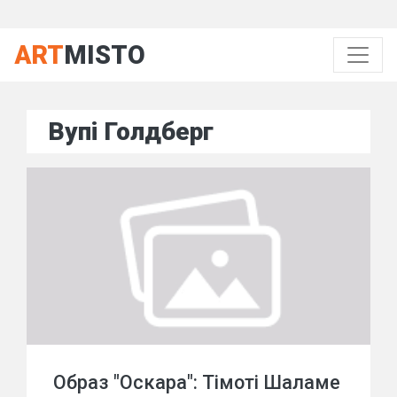
ART
MISTO
Вупі Голдберг
Образ "Оскара": Тімоті Шаламе