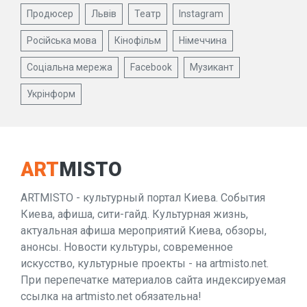
Продюсер
Львів
Театр
Instagram
Російська мова
Кінофільм
Німеччина
Соціальна мережа
Facebook
Музикант
Укрінформ
ART
MISTO
ARTMISTO - культурный портал Киева. События
Киева, афиша, сити-гайд. Культурная жизнь,
актуальная афиша мероприятий Киева, обзоры,
анонсы. Новости культуры, современное
искусство, культурные проекты - на artmisto.net.
При перепечатке материалов сайта индексируемая
ссылка на artmisto.net обязательна!