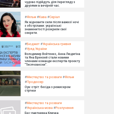
чудово підійдуть для перегляду з
друзями в вечірній час.
#
Фільм
#
Кава
#
Серіал
Як відновити сили після важкої ночі
з обстрілами: українські
знаменитості розкрили свої
секрети.
#
Бюджет
#
Українська гривня
#
Уряд України
Володимир Войтенко, Анна Людигіна
та Яна Брензей стали новими
членами команди експертів проекту
"Тисячовесни".
#
Мистецтво та розваги
#
Фільм
#
Продюсер
Оук-стріт: бесіда з режисером
стрічки
#
Мистецтво та розваги
#
Українська мова
#
Розлучення
Екс-партнерка Кличка