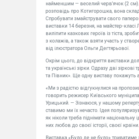
найменшим — веселий черв’ячок (2 см)
розповідь про Котигорошка, вона склада
Спробувати змайструвати свого паперо
виставки 14 березня, на майстер-класі 
виліпити казкових героїв із тіста, зроби
з колажів, а також взяти участь у створ
від ілюстратора Ольги Дегтярьової.
Окрім цього, до відкриття виставки до
та українські зірки. Одразу дві зіркові
та Півник». Ще одну виставу покажуть а
«Ми з радістю відгукнулися на пропози
говорить режисер Київського муніципа
Урицький. — Зізнаюся, у нашому реперту
ставимо ми їх нечасто. Ідея популяризу
як ніколи треба піднімати національну 
них любов до своєї історії, своєї країн
Виставка «Було де не було» триватиме 