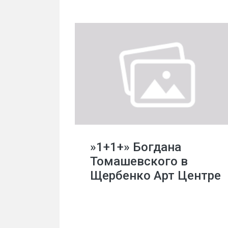
»1+1+» Богдана
Томашевского в
Щербенко Арт Центре