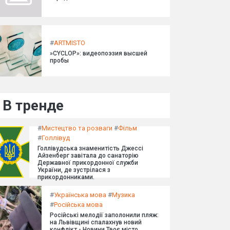
#
ARTMISTO
»CYCLOP»: видеопоэзия высшей
пробы
В тренде
#
Мистецтво та розваги
#
Фільм
#
Голлівуд
Голлівудська знаменитість Джессі
Айзенберг завітала до санаторію
Державної прикордонної служби
України, де зустрілася з
прикордонниками.
#
Українська мова
#
Музика
#
Російська мова
Російські мелодії заполонили пляж:
на Львівщині спалахнув новий
конфлікт - Новини Твоє місто