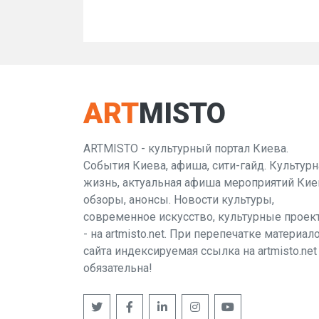
ART
MISTO
ARTMISTO - культурный портал Киева.
События Киева, афиша, сити-гайд. Культурн
жизнь, актуальная афиша мероприятий Кие
обзоры, анонсы. Новости культуры,
современное искусство, культурные проек
- на artmisto.net. При перепечатке материал
сайта индексируемая ссылка на artmisto.net
обязательна!