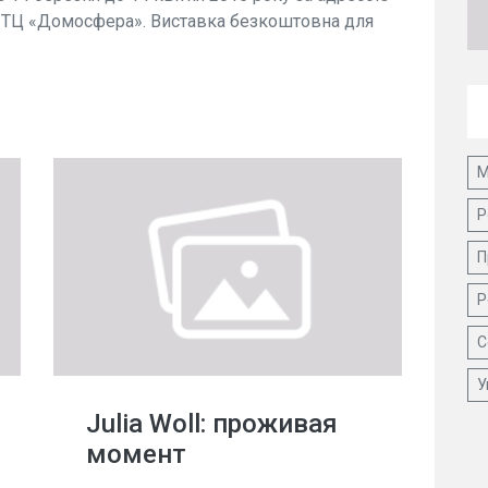
р ТЦ «Домосфера». Виставка безкоштовна для
М
Р
П
Р
С
У
Julia Woll: проживая
момент