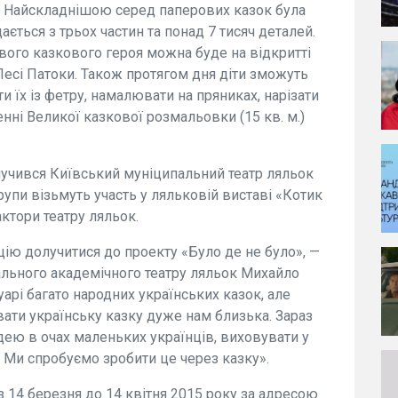
. Найскладнішою серед паперових казок була
ється з трьох частин та понад 7 тисяч деталей.
вого казкового героя можна буде на відкритті
Лесі Патоки. Також протягом дня діти зможуть
ти їх із фетру, намалювати на пряниках, нарізати
енні Великої казкової розмальовки (15 кв. м.)
лучився Київський муніципальний театр ляльок
 трупи візьмуть участь у ляльковій виставі «Котик
ктори театру ляльок.
цію долучитися до проекту «Було де не було», —
льного академічного театру ляльок Михайло
арі багато народних українських казок, але
вати українську казку дуже нам близька. Зараз
ідею в очах маленьких українців, виховувати у
и. Ми спробуємо зробити це через казку».
з 14 березня до 14 квітня 2015 року за адресою