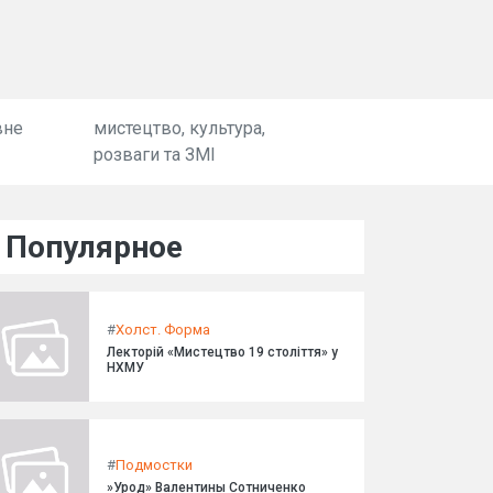
вне
мистецтво, культура,
розваги та ЗМІ
Популярное
#
Холст. Форма
Лекторій «Мистецтво 19 століття» у
НХМУ
#
Подмостки
»Урод» Валентины Сотниченко