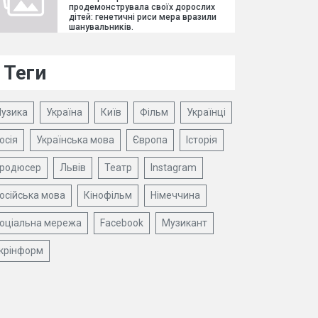
продемонструвала своїх дорослих
дітей: генетичні риси мера вразили
шанувальників.
Теги
узика
Україна
Київ
Фільм
Українці
осія
Українська мова
Європа
Історія
родюсер
Львів
Театр
Instagram
осійська мова
Кінофільм
Німеччина
оціальна мережа
Facebook
Музикант
крінформ