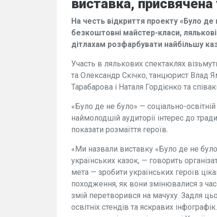
виставка, присвячена
На честь відкриття проекту «Було де
безкоштовні майстер-класи, лялькові 
дітлахам розфарбувати найбільшу каз
Участь в лялькових спектаклях візьмут
та Олександр Скічко, танцюрист Влад Я
Тарабарова і Наталя Гордієнко та співа
«Було де не було» — соціально-освітній
наймолодшій аудиторії інтерес до традиц
показати розмаїття героїв.
«Ми назвали виставку «Було де не бул
українських казок, — говорить організ
мета — зробити українських героїв ціка
походження, як вони змінювалися з час
змій перетворився на мачуху. Задля ць
освітніх стендів та яскравих інфографік