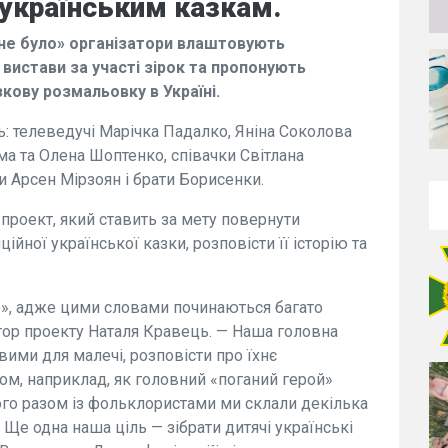
 українським казкам.
 не було» організатори влаштовують
вистави за участі зірок та пропонують
кову розмальовку в Україні.
ь: телеведучі Марічка Падалко, Яніна Соколова
ма та Олена Шоптенко, співачки Світлана
ки Арсен Мірзоян і брати Борисенки.
 проект, який ставить за мету повернути
ійної української казки, розповісти її історію та
о», адже цими словами починаються багато
атор проекту Наталя Кравець. — Наша головна
вими для малечі, розповісти про їхнє
ом, наприклад, як головний «поганий герой»
ого разом із фольклористами ми склали декілька
. Ще одна наша ціль — зібрати дитячі українські