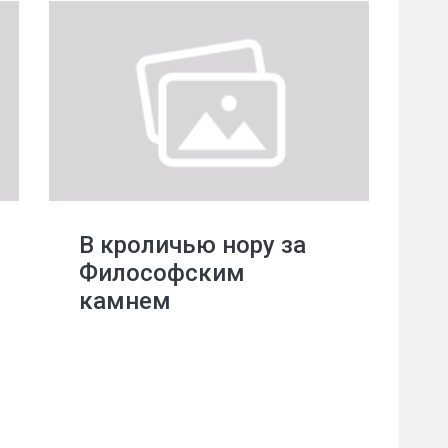
В кроличью нору за
Философским
камнем