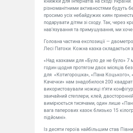
книжки для інтернатів на сході України.
різноманітними активностями будуть б
просимо усіх небайдужих киян принести
подарувати дітям зі сходу. Так, через кр
нав’язування та примушування, ми хоч
Головна частина експозиції — двометрові
Лесі Патоки. Кожна казка складається з
«Над казками для «Було де не було» 7 
годин щодня протягом двох місяців без 
для
«Котигорошка», «Пана Коцького», «
Качечки» нам знадобилося 200 квадратн
використовували ножиці п’яти конфігурац
звичайний степлери, клей, двосторонній
вимірюється тисячами, один лише «Пан 
вага паперових казок близько 15 кілогра
підйомні».
Із десяти героїв найбільшим став Півн