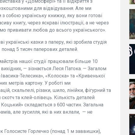
 Виставка у «Домосфері» та її відкриття з
езкоштовними для відвідування. Але ми
 з собою українську книжку, яку вони готові
асиву книгу, через яскраві ілюстрації, а не через
емо прививати любов до всього українського».
 українські казки з паперу, які зробила студія
 понад 5 тисяч паперових деталей.
майстрів нашої студії працювали більше 10
вихідних, — зізнається Леся Патока. — Загалом
Івасика-Телесика», «Колоска» та «Кривенької
их метрів картону. У роботі ми
ій, скальпелі, різаки, шило, лінійки, фігурний та
 скотч та клей-олівець. Кількість деталей
Коцький» складається з 600 частин. Загальна
мів, але зусилля, які в них вклали, — не
ик Голосисте Горлечко (понад 1 м заввишки),