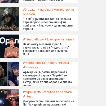
#
Бюджет
#
Українці
#
Мистецтво та
розваги
"1670": Привид короля: як Польща
перетворює імперський міф на
прибуток – і які уроки це приносить
Україні.
#
Фільм
#
Радіо
#
Електронна пошта
На початку іноземці: OpenAI
отримала штраф за "недостатнє"
розкриття вакансій для жителів
США.
#
Мистецтво та розваги
#
Фільм
#
Голлівуд
Артед Бей, відомий персонаж з
легендарної стрічки "Мумія": як
протягом 25 років змінювався
актор, який втілив образ сміливого
героя.
#
Українці
#
Мистецтво та розваги
#
Фільм
Документальні фільми та серіали на
Netflix - це цікаві програми, які