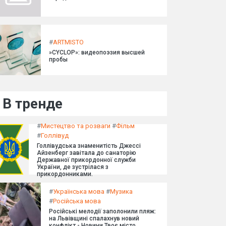
#
ARTMISTO
»CYCLOP»: видеопоэзия высшей
пробы
В тренде
#
Мистецтво та розваги
#
Фільм
#
Голлівуд
Голлівудська знаменитість Джессі
Айзенберг завітала до санаторію
Державної прикордонної служби
України, де зустрілася з
прикордонниками.
#
Українська мова
#
Музика
#
Російська мова
Російські мелодії заполонили пляж:
на Львівщині спалахнув новий
конфлікт - Новини Твоє місто