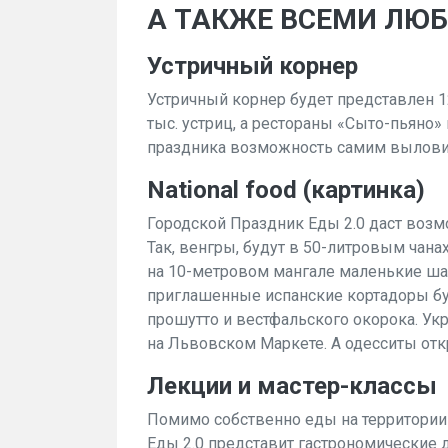
А ТАКЖЕ ВСЕМИ ЛЮ
Устричный корнер
Устричный корнер будет представлен 1
тыс. устриц, а рестораны «Сыто-пьяно»
праздника возможность самим выловить
National food (картинка)
Городской Праздник Еды 2.0 даст воз
Так, венгры, будут в 50-литровым чана
на 10-метровом мангале маленькие ша
приглашенные испанские кортадоры буд
прошутто и вестфальского окорока. Ук
на Львовском Маркете. А одесситы от
Лекции и мастер-классы
Помимо собственно еды на территории
Еды 2.0 представит гастрономические 