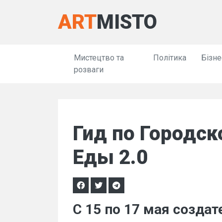
ART
MISTO
Мистецтво та
Політика
Бізне
розваги
Гид по Городс
Еды 2.0
С 15 по 17 мая созда