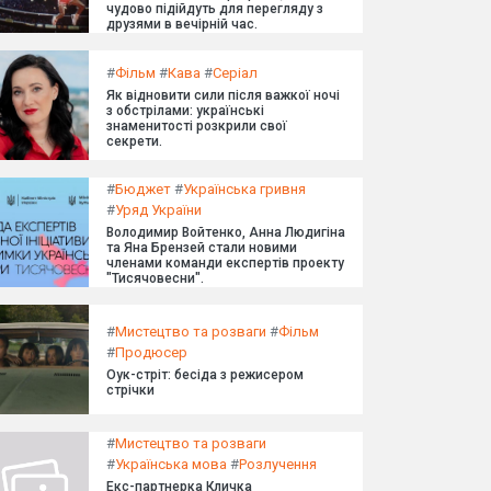
чудово підійдуть для перегляду з
друзями в вечірній час.
#
Фільм
#
Кава
#
Серіал
Як відновити сили після важкої ночі
з обстрілами: українські
знаменитості розкрили свої
секрети.
#
Бюджет
#
Українська гривня
#
Уряд України
Володимир Войтенко, Анна Людигіна
та Яна Брензей стали новими
членами команди експертів проекту
"Тисячовесни".
#
Мистецтво та розваги
#
Фільм
#
Продюсер
Оук-стріт: бесіда з режисером
стрічки
#
Мистецтво та розваги
#
Українська мова
#
Розлучення
Екс-партнерка Кличка