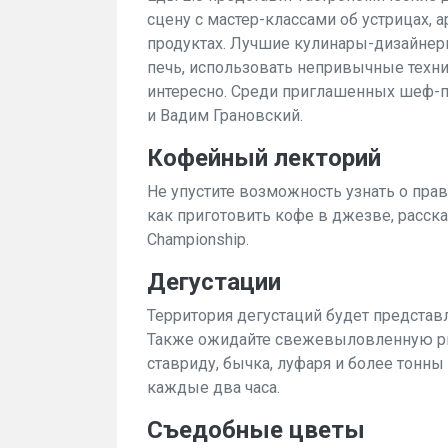
сцену с мастер-классами об устрицах, 
продуктах. Лучшие кулинары-дизайнеры
печь, использовать непривычные техник
интересно. Среди приглашенных шеф-
и Вадим Грановский.
Кофейный лекторий
Не упустите возможность узнать о прав
как приготовить кофе в джезве, расск
Championship.
Дегустации
Территория дегустаций будет представ
Также ожидайте свежевыловленную рыб
ставриду, бычка, луфаря и более тонны
каждые два часа.
Съедобные цветы