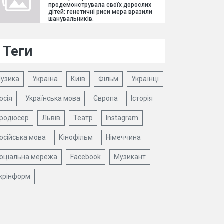
продемонструвала своїх дорослих
дітей: генетичні риси мера вразили
шанувальників.
Теги
узика
Україна
Київ
Фільм
Українці
осія
Українська мова
Європа
Історія
родюсер
Львів
Театр
Instagram
осійська мова
Кінофільм
Німеччина
оціальна мережа
Facebook
Музикант
крінформ