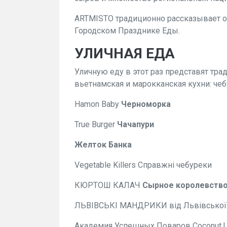
ARTMISTO традиционно рассказывает о
Городском Празднике Еды.
УЛИЧНАЯ ЕДА
Уличную еду в этот раз представят тра
вьетнамская и марокканская кухни: че
Hamon Baby
Черноморка
True Burger
Чачапури
Желток
Банка
Vegetable Killers Справжні чебуреки
КЮРТОШ КАЛАЧ
Сырное королевств
ЛЬВІВСЬКІ МАНДРИКИ від Львівської 
Академия Успешных Поваров Coconut U