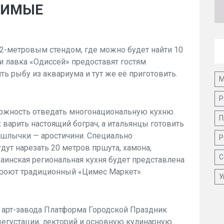
БИМЫЕ
2-метровым стендом, где можно будет найти 10
 и лавка «Одиссей» предоставят гостям
 рыбу из аквариума и тут же её приготовить.
М
Р
можность отведать многонациональную кухню.
П
х варить настоящий бограч, а итальянцы готовить
шлычки — аростичини. Специально
Р
ут нарезать 20 метров пршута, хамона,
С
раинская региональная кухня будет представлена
кроют традиционный «Цимес Маркет».
У
 арт-завода Платформа Городской Праздник
дегустации, лекторий и основную кулинарную