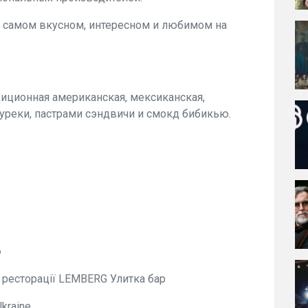
 самом вкусном, интересном и любимом на
диционная американская, мексиканская,
буреки, пастрами сэндвичи и смокд бибикью.
о
ресторації LEMBERG Улитка бар
kraine