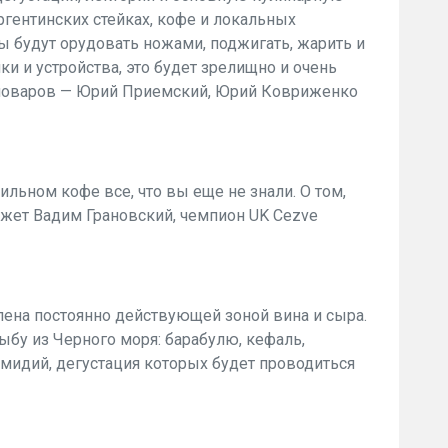
аргентинских стейках, кофе и локальных
 будут орудовать ножами, поджигать, жарить и
и и устройства, это будет зрелищно и очень
поваров — Юрий Приемский, Юрий Ковриженко
ильном кофе все, что вы еще не знали. О том,
ажет Вадим Грановский, чемпион UK Cezve
лена постоянно действующей зоной вина и сыра.
у из Черного моря: барабулю, кефаль,
 мидий, дегустация которых будет проводиться