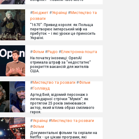
#
Бюджет
#
Українці
#
Мистецтво та
розваги
"1670": Привид короля: як Польща
перетворює імперський міф на
прибуток – і які уроки це приносить
Україні.
#
Фільм
#
Радіо
#
Електронна пошта
На початку іноземці: OpenAI
отримала штраф за "недостатнє"
розкриття вакансій для жителів
США.
#
Мистецтво та розваги
#
Фільм
#
Голлівуд
Артед Бей, відомий персонаж з
легендарної стрічки "Мумія": як
протягом 25 років змінювався
актор, який втілив образ сміливого
героя.
#
Українці
#
Мистецтво та розваги
#
Фільм
Документальні фільми та серіали на
Netflix - це цікаві програми, які