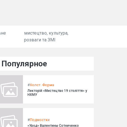
вне
мистецтво, культура,
розваги та ЗМІ
Популярное
#
Холст. Форма
Лекторій «Мистецтво 19 століття» у
НХМУ
#
Подмостки
»Урод» Валентины Сотниченко