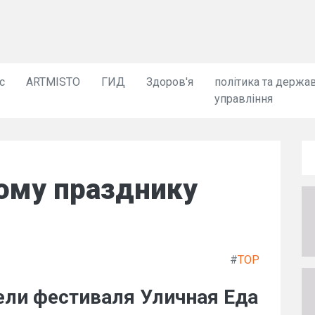
с
ARTMISTO
ГИД
Здоров'я
політика та держа
управління
кому празднику
#
TOP
тели фестиваля Уличная Еда