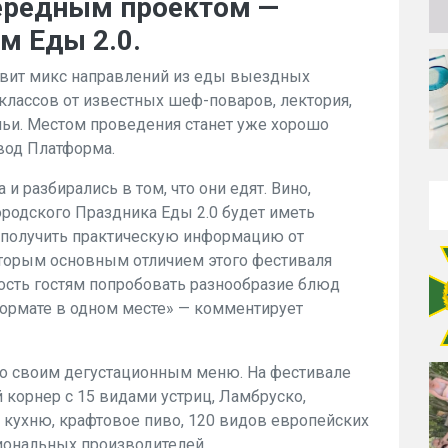
ередным проектом —
м Еды 2.0.
тавит микс направлений из еды выездных
-классов от известных шеф-поваров, лектория,
мьи. Местом проведения станет уже хорошо
вод Платформа.
 и разбирались в том, что они едят. Вино,
ородского Праздника Еды 2.0 будет иметь
а получить практическую информацию от
торым основным отличием этого фестиваля
ость гостям попробовать разнообразие блюд
формате в одном месте» — комментирует
со своим дегустационным меню. На фестивале
корнер с 15 видами устриц, Ламбруско,
 кухню, крафтовое пиво, 120 видов европейских
иональных производителей.