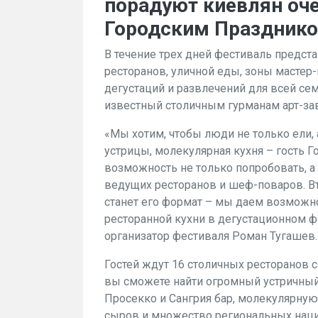
порадуют киевлян оч
Городским Празднико
В течение трех дней фестиваль предс
ресторанов, уличной еды, зоны мастер
дегустаций и развлечений для всей се
известный столичным гурманам арт-за
«Мы хотим, чтобы люди не только ели, а
устрицы, молекулярная кухня – гость Г
возможность не только попробовать, 
ведущих ресторанов и шеф-поваров. В
станет его формат – мы даем возможн
ресторанной кухни в дегустационном 
организатор фестиваля Роман Тугашев.
Гостей ждут 16 столичных ресторанов 
вы сможете найти огромный устричный 
Просекко и Сангрия бар, молекулярную
сыров и множество региональных нац