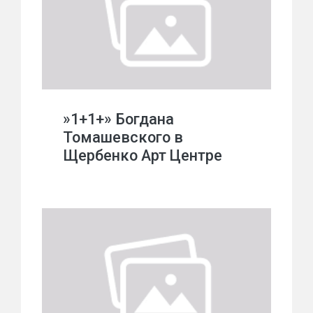
»1+1+» Богдана
Томашевского в
Щербенко Арт Центре