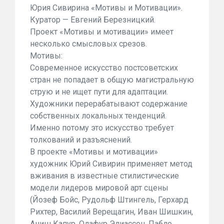
Юрия Сивирина «Мотивы и Мотивации».
Куратор — Евгений Березницкий.
Проект «Мотивы и мотивации» имеет
несколько смысловых срезов.
Мотивы:
Современное искусство постсоветских
стран не попадает в общую магистральную
струю и не ищет пути для адаптации.
Художники перерабатывают содержание
собственных локальных тенденций.
Именно потому это искусство требует
толкований и разъяснений.
В проекте «Мотивы и мотивации»
художник Юрий Сивирин применяет метод
вживания в известные стилистические
модели лидеров мировой арт сцены
(Йозеф Бойс, Рудольф Штингель, Герхард
Рихтер, Василий Верещагин, Иван Шишкин,
Аниш Капур, О
лафур Элиассон, Пабло