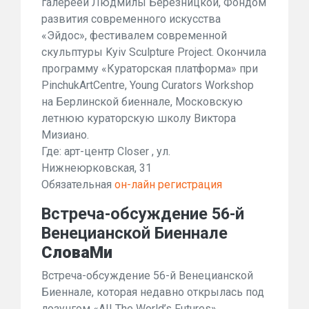
галереей Людмилы Березницкой, Фондом
развития современного искусства
«Эйдос», фестивалем современной
скульптуры Kyiv Sculpture Project. Окончила
программу «Кураторская платформа» при
PinchukArtCentrе, Young Curators Workshop
на Берлинской биеннале, Московскую
летнюю кураторскую школу Виктора
Мизиано.
Где: арт-центр Closer , ул.
Нижнеюрковская, 31
Обязательная
он-лайн регистрация
Встреча-обсуждение 56-й
Венецианской Биеннале
СловаМи
Встреча-обсуждение 56-й Венецианской
Биеннале, которая недавно открылась под
лозунгом «AII The World’s Futures».