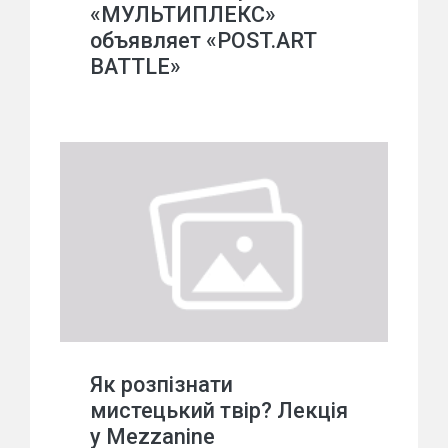
«МУЛЬТИПЛЕКС»
объявляет «POST.ART
BATTLE»
Як розпізнати
мистецький твір? Лекція
у Mezzanine