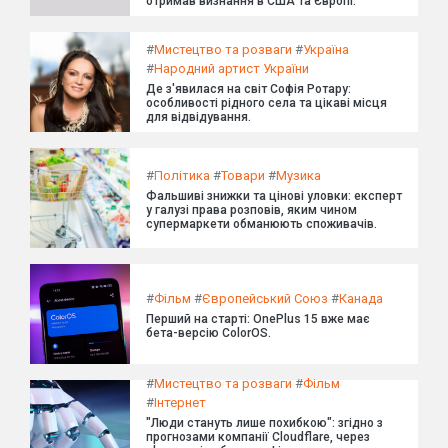
отримав визнання в США та Європі.
#
Мистецтво та розваги
#
Україна
#
Народний артист України
Де з'явилася на світ Софія Ротару:
особливості рідного села та цікаві місця
для відвідування.
#
Політика
#
Товари
#
Музика
Фальшиві знижки та цінові уловки: експерт
у галузі права розповів, яким чином
супермаркети обманюють споживачів.
#
Фільм
#
Європейський Союз
#
Канада
Перший на старті: OnePlus 15 вже має
бета-версію ColorOS.
#
Мистецтво та розваги
#
Фільм
#
Інтернет
"Люди стануть лише похибкою": згідно з
прогнозами компанії Cloudflare, через