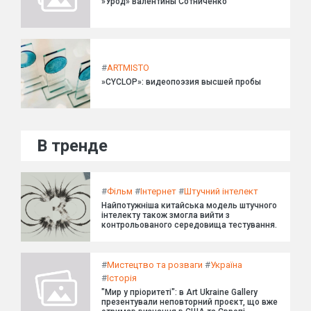
»Урод» Валентины Сотниченко
#
ARTMISTO
»CYCLOP»: видеопоэзия высшей пробы
В тренде
#
Фільм
#
Інтернет
#
Штучний інтелект
Найпотужніша китайська модель штучного
інтелекту також змогла вийти з
контрольованого середовища тестування.
#
Мистецтво та розваги
#
Україна
#
Історія
"Мир у пріоритеті": в Art Ukraine Gallery
презентували неповторний проєкт, що вже