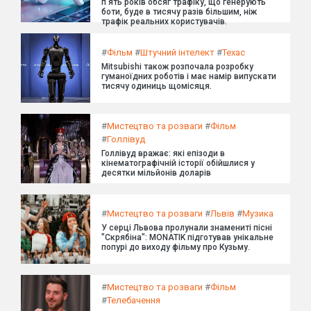
п'ять років обсяг трафіку, що генерують
боти, буде в тисячу разів більшим, ніж
трафік реальних користувачів.
#
Фільм
#
Штучний інтелект
#
Техас
Mitsubishi також розпочала розробку
гуманоїдних роботів і має намір випускати
тисячу одиниць щомісяця.
#
Мистецтво та розваги
#
Фільм
#
Голлівуд
Голлівуд вражає: які епізоди в
кінематографічній історії обійшлися у
десятки мільйонів доларів
#
Мистецтво та розваги
#
Львів
#
Музика
У серці Львова пролунали знамениті пісні
"Скрябіна": MONATIK підготував унікальне
попурі до виходу фільму про Кузьму.
#
Мистецтво та розваги
#
Фільм
#
Телебачення