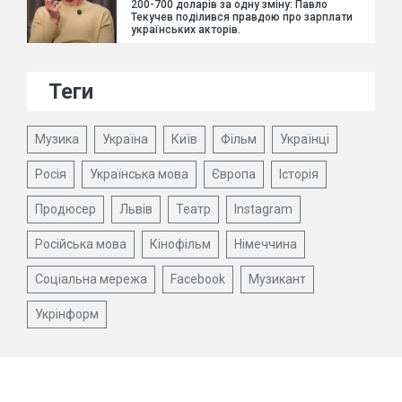
200-700 доларів за одну зміну: Павло
Текучев поділився правдою про зарплати
українських акторів.
Теги
Музика
Україна
Київ
Фільм
Українці
Росія
Українська мова
Європа
Історія
Продюсер
Львів
Театр
Instagram
Російська мова
Кінофільм
Німеччина
Соціальна мережа
Facebook
Музикант
Укрінформ