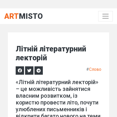
ART
MISTO
Літній літературний
лекторій
#
Слово
«Літній літературний лекторій»
– це можливість зайнятися
власним розвитком, із
користю провести літо, почути
улюблених письменників і
відкрити багато нового на теми