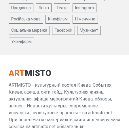
Продюсер
Львів
Театр
Instagram
Російська мова
Кінофільм
Німеччина
Соціальна мережа
Facebook
Музикант
Укрінформ
ART
MISTO
ARTMISTO - культурный портал Киева. События
Киева, афиша, сити-гайд. Культурная жизнь,
актуальная афиша мероприятий Киева, обзоры,
анонсы. Новости культуры, современное
искусство, культурные проекты - на artmisto.net.
При перепечатке материалов сайта индексируемая
ссылка на artmisto.net обязательна!