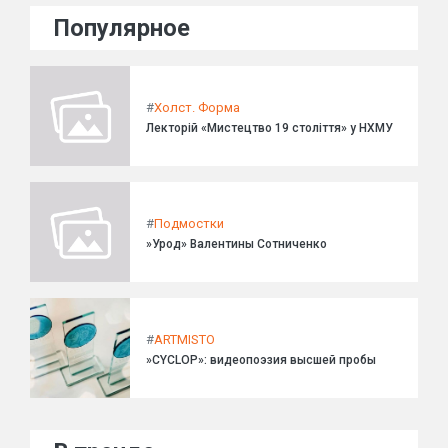
Популярное
#
Холст. Форма
Лекторій «Мистецтво 19 століття» у НХМУ
#
Подмостки
»Урод» Валентины Сотниченко
#
ARTMISTO
»CYCLOP»: видеопоэзия высшей пробы