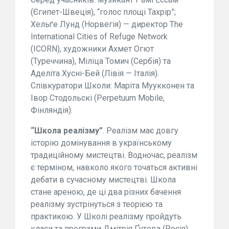
(Єгипет-Швеція), “голос площі Тахрір”;
Хельґе Лунд (Норвегія) — директор The
International Cities of Refuge Network
(ICORN), художники Ахмет Огют
(Туреччина), Міліца Томич (Сербія) та
Аделіта Хусні-Бей (Лівія — Італія).
Співкуратори Школи: Маріта Муукконен та
Івор Стодольскі (Perpetuum Mobile,
Фінляндія).
“Школа реалізму”
. Реалізм має довгу
історію домінування в українському
традиційному мистецтві. Водночас, реалізм
є терміном, навколо якого точаться активні
дебати в сучасному мистецтві. Школа
стане ареною, де ці два різних бачення
реалізму зустрінуться з теорією та
практикою. У Школі реалізму пройдуть
класи та програми Дмітрія Ґутова (Росія),