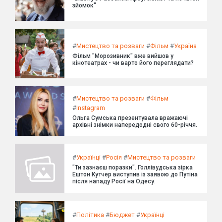
зйомок"
#
Мистецтво та розваги
#
Фільм
#
Україна
Фільм "Морозивник" вже вийшов у
кінотеатрах - чи варто його переглядати?
#
Мистецтво та розваги
#
Фільм
#
Instagram
Ольга Сумська презентувала вражаючі
архівні знімки напередодні свого 60-річчя.
#
Українці
#
Росія
#
Мистецтво та розваги
"Ти зазнаєш поразки". Голлівудська зірка
Ештон Кутчер виступив із заявою до Путіна
після нападу Росії на Одесу.
#
Політика
#
Бюджет
#
Українці