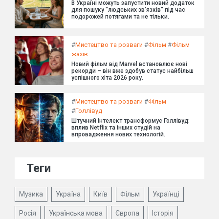
В Україні можуть запустити новий додаток
для пошуку "людських зв'язків" під час
подорожей потягами та не тільки.
#
Мистецтво та розваги
#
Фільм
#
Фільм
жахів
Новий фільм від Marvel встановлює нові
рекорди – він вже здобув статус найбільш
успішного хіта 2026 року.
#
Мистецтво та розваги
#
Фільм
#
Голлівуд
Штучний інтелект трансформує Голлівуд:
вплив Netflix та інших студій на
впровадження нових технологій.
Теги
Музика
Україна
Київ
Фільм
Українці
Росія
Українська мова
Європа
Історія