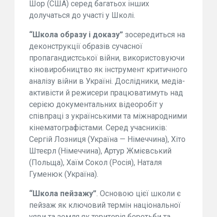
Шор (США) серед багатьох інших
долучаться до участі у Школі.
“Школа образу і доказу”
зосередиться на
деконструкції образів сучасної
пропагандистської війни, використовуючи
кіновиробництво як інструмент критичного
аналізу війни в Україні. Дослідники, медіа-
активісти й режисери працюватимуть над
серією документальних відеоробіт у
співпраці з українськими та міжнародними
кінематографістами. Серед учасників:
Сергій Лозниця (Україна — Німеччина), Хіто
Штеєрл (Німеччина), Артур Жмієвський
(Польща), Хаїм Сокол (Росія), Наталя
Гуменюк (Україна).
“Школа пейзажу”
. Основою цієї школи є
пейзаж як ключовий термін національної
уяви та земля як територія боротьби та