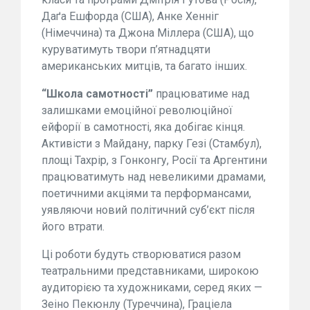
Даґа Ешфорда (США), Анке Хенніг
(Німеччина) та Джона Міллера (США), що
куруватимуть твори п’ятнадцяти
американських митців, та багато інших.
“Школа самотності”
працюватиме над
залишками емоційної революційної
ейфорії в самотності, яка добігає кінця.
Активісти з Майдану, парку Гезі (Стамбул),
площі Тахрір, з Гонконгу, Росії та Аргентини
працюватимуть над невеликими драмами,
поетичними акціями та перформансами,
уявляючи новий політичний суб’єкт після
його втрати.
Ці роботи будуть створюватися разом
театральними представниками, широкою
аудиторією та художниками, серед яких —
Зеіно Пекюнлу (Туреччина), Граціела