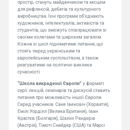
простір, стануть майданчиком та місцем
для рефлексій, дебатів та культурного
виробництва. Їхні програми об’єднають
художників, інтелектуалів, активістів та
студентів, що зможуть співпрацювати зі
своїми колегами та широким загалом.
Кожна зі шкіл підніматиме питання, що
стоять перед українським та
європейським суспільством, а також
реагуватиме на політичні виклики
сучасності.
“Школа викраденої Європи”
у форматі
серії лекцій, семінарів та дискусій ставить
питання про можливість іншої Європи.
Серед учасників: Саня Івековіч (Хорватія),
Емілі Уорділл (Велика Британія), Іван
Крастєв (Болгарія), Шаліні Рандеріа
(Австрія), Тімоті Снайдер (США) та Марсі