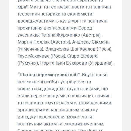
мрій. Митці та географи, поети та політичні
теоретики, історики та економісти
досліджуватимуть культурні та політичні
прочитання цієї парадигми. Серед
учасників: Тетяна Журженко (Австрія),
Мартін Поллак (Австрія), Андреас Сікманн
(Німеччина), Владислав Шаповалов (Росія),
Таус Махачева (Росія), Grupo Etcétera
(Румунія), Ігор та Іван Бухарови (Угорщина).
“Школа переміщених осіб”
. Внутрішньо
переміщені особи зустрінуться та
поділяться досвідом із художниками, що
стали переселенцями з політичних причин
та працюватимуть разом із громадськими
організаціями над питанням в якому
випадку переселення може стати
політичним актом та самовизначенням.
Серед учасників: музикант Рамі Ессам