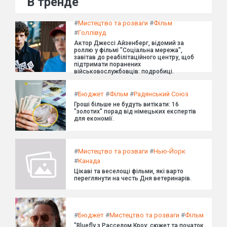
В тренде
#
Мистецтво та розваги
#
Фільм
#
Голлівуд
Актор Джессі Айзенберг, відомий за
роллю у фільмі "Соціальна мережа",
завітав до реабілітаційного центру, щоб
підтримати поранених
військовослужбовців: подробиці.
#
Бюджет
#
Фільм
#
Радянський Союз
Гроші більше не будуть витікати: 16
"золотих" порад від німецьких експертів
для економії.
#
Мистецтво та розваги
#
Нью-Йорк
#
Канада
Цікаві та веселощі фільми, які варто
переглянути на честь Дня ветеринарів.
#
Бюджет
#
Мистецтво та розваги
#
Фільм
"Bluefly з Расселом Кроу: сюжет та початок