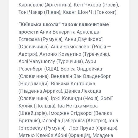
Карневалє (Аргентина), Кеті Чухров (Росія),
Тоні Чакар (Ліван), Кванг Шон Чі (Гонконг).
“Київська школа” також включитаме
проекти
Анки Бенери та Арнольда
Естефана (Румунія), Анни Даучікової
(Словаччина), Анни Єрмолаєвої (Росія —
Австрія), Антоніо Козентіно (Туреччина),
Аслі Чавушоглу (Туреччина), Аури
Розенберг (США), Боріса Ондрейчка
(Словаччина), Венделін Ван Ольденборг
(Нідерланди), Вільяма Кентріджа
(Південна Африка), Деніса Лєхоцка
(Словаччина), Їржі Кованди (Чехія), Зофії
Кулик (Польща), Іва Нетцхаммера
(Швейцарія), Імоджен Стідворсі (Велика
Британія), Йозефа Даберніга (Австрія), Іона
Грігореску (Румунія), Лор Пруво (Франція),
Метью Клейбе Абоні (Франція), Младена