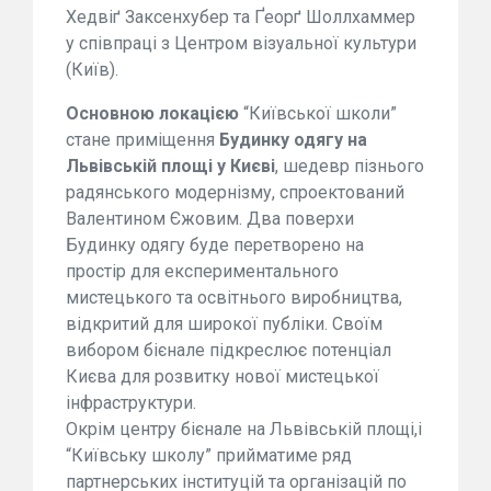
Хедвіґ Заксенхубер та Ґеорґ Шоллхаммер
у співпраці з Центром візуальної культури
(Київ).
Основною локацією
“Київської школи”
стане приміщення
Будинку одягу на
Львівській площі у Києві
, шедевр пізнього
радянського модернізму, спроектований
Валентином Єжовим. Два поверхи
Будинку одягу буде перетворено на
простір для експериментального
мистецького та освітнього виробництва,
відкритий для широкої публіки. Своїм
вибором бієнале підкреслює потенціал
Києва для розвитку нової мистецької
інфраструктури.
Окрім центру бієнале на Львівській площі,і
“Київську школу” прийматиме ряд
партнерських інституцій та організацій по