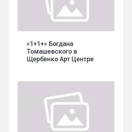
»1+1+» Богдана
Томашевского в
Щербенко Арт Центре