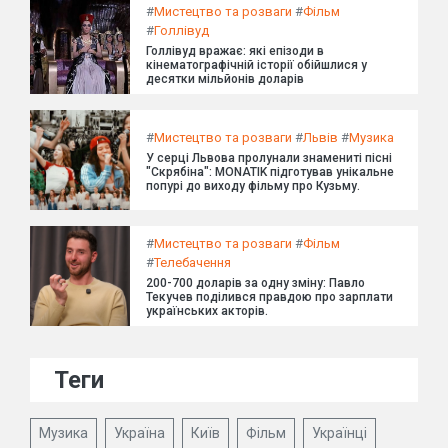
#
Мистецтво та розваги
#
Фільм
#
Голлівуд
Голлівуд вражає: які епізоди в
кінематографічній історії обійшлися у
десятки мільйонів доларів
#
Мистецтво та розваги
#
Львів
#
Музика
У серці Львова пролунали знамениті пісні
"Скрябіна": MONATIK підготував унікальне
попурі до виходу фільму про Кузьму.
#
Мистецтво та розваги
#
Фільм
#
Телебачення
200-700 доларів за одну зміну: Павло
Текучев поділився правдою про зарплати
українських акторів.
Теги
Музика
Україна
Київ
Фільм
Українці