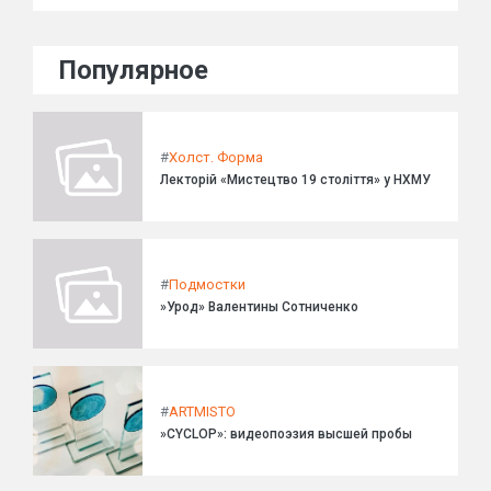
Популярное
#
Холст. Форма
Лекторій «Мистецтво 19 століття» у НХМУ
#
Подмостки
»Урод» Валентины Сотниченко
#
ARTMISTO
»CYCLOP»: видеопоэзия высшей пробы