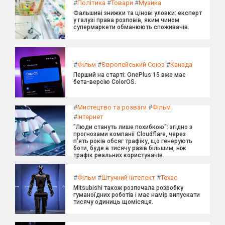
#
Політика
#
Товари
#
Музика
Фальшиві знижки та цінові уловки: експерт
у галузі права розповів, яким чином
супермаркети обманюють споживачів.
#
Фільм
#
Європейський Союз
#
Канада
Перший на старті: OnePlus 15 вже має
бета-версію ColorOS.
#
Мистецтво та розваги
#
Фільм
#
Інтернет
"Люди стануть лише похибкою": згідно з
прогнозами компанії Cloudflare, через
п'ять років обсяг трафіку, що генерують
боти, буде в тисячу разів більшим, ніж
трафік реальних користувачів.
#
Фільм
#
Штучний інтелект
#
Техас
Mitsubishi також розпочала розробку
гуманоїдних роботів і має намір випускати
тисячу одиниць щомісяця.