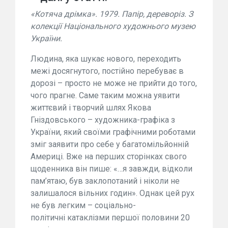
«Котяча дрімка». 1979. Папір, дереворіз. З
колекції Національного художнього музею
України.
Людина, яка шукає нового, переходить
межі досягнутого, постійно перебуває в
дорозі – просто не може не прийти до того,
чого прагне. Саме таким можна уявити
життєвий і творчий шлях Якова
Гніздовського – художника-графіка з
України, який своїми графічними роботами
зміг заявити про себе у багатомільйонній
Америці. Вже на перших сторінках свого
щоденника він пише: «…я завжди, відколи
пам’ятаю, був заклопотаний і ніколи не
залишалося вільних годин». Однак цей рух
не був легким – соціально-
політичні катаклізми першої половини 20