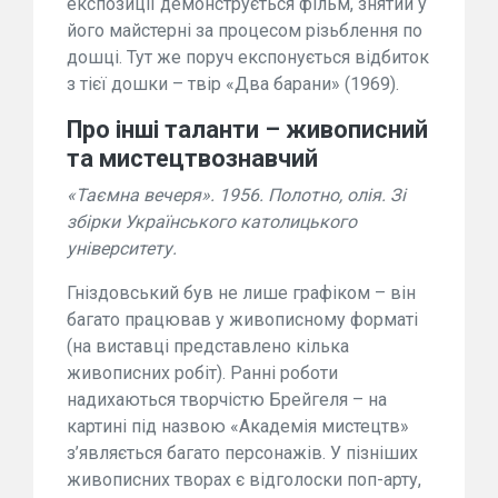
експозиції демонструється фільм, знятий у
його майстерні за процесом різьблення по
дошці. Тут же поруч експонується відбиток
з тієї дошки – твір «Два барани» (1969).
Про інші таланти – живописний
та мистецтвознавчий
«Таємна вечеря». 1956. Полотно, олія. Зі
збірки Українського католицького
університету.
Гніздовський був не лише графіком – він
багато працював у живописному форматі
(на виставці представлено кілька
живописних робіт). Ранні роботи
надихаються творчістю Брейгеля – на
картині під назвою «Академія мистецтв»
з’являється багато персонажів. У пізніших
живописних творах є відголоски поп-арту,