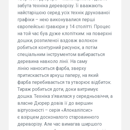
забута техніка дереворізу. Її вважають
найстарішою серед усіх технік друкованої
графіки – нею виконувалися перші
європейські гравюри у 14 столітті. Процес
на той час був дуже клопітким: на поверхні
дошки, розпиленої вздовж волокон
робиться контурний рисунок, а потім
спеціальним інструментом вибирається
деревина навколо лінії. На саму
лінію наноситься фарба, зверху
притискається аркуш паперу, на який
фарба перебивається та утворює відбиток.
Тираж робиться доти, доки витримує
дошка. Техніка з’явилася у середньовіччя, а
власне Дюрер довів її до вершин
віртуозності – серія «Апокаліпсис»
є взірцем досконалого старовинного
дереворізу. Але час вимагав ширшого