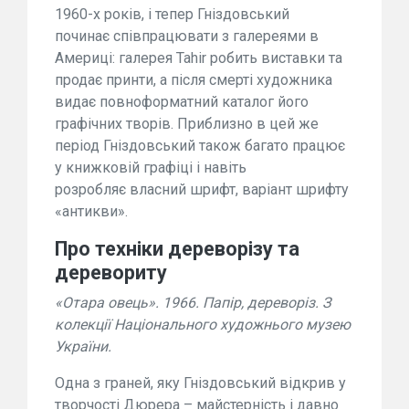
1960-х років, і тепер Гніздовський
починає співпрацювати з галереями в
Америці: галерея Tahir робить виставки та
продає принти, а після смерті художника
видає повноформатний каталог його
графічних творів. Приблизно в цей же
період Гніздовський також багато працює
у книжковій графіці і навіть
розробляє власний шрифт, варіант шрифту
«антикви».
Про техніки дереворізу та
деревориту
«Отара овець». 1966. Папір, дереворіз. З
колекції Національного художнього музею
України.
Одна з граней, яку Гніздовський відкрив у
творчості Дюрера – майстерність і давно