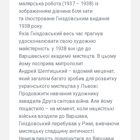
малярська робота (1937 – 1938) із
зображенням дівчини біля хати
та ілюстроване Гніздовським видання
1938 року.
Яків Гніздовський весь час прагнув
удосконалювати свою художню
майстерність: у 1938 він їде до
Варшавської академії мистецтв. В цьому
йому посприяв митрополит
Андрей Шептицький – відомий меценат,
який загалом багато зробив для розвитку
українського мистецтва у Львові.
Продовжити навчання художнику
завадила Друга світова війна. Але йому
пощастило – на момент, коли нацистські
війська входили до Варшави,
Гніздовський перебував у Римі, вивчаючи
мистецьку спадщину античності.
Неможливість повернутися до Варшави