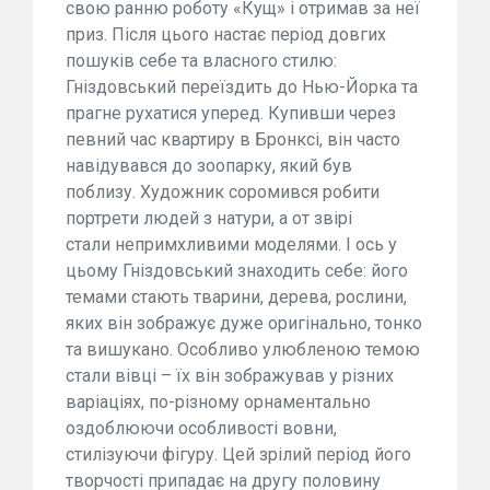
свою ранню роботу «Кущ» і отримав за неї
приз. Після цього настає період довгих
пошуків себе та власного стилю:
Гніздовський переїздить до Нью-Йорка та
прагне рухатися уперед. Купивши через
певний час квартиру в Бронксі, він часто
навідувався до зоопарку, який був
поблизу. Художник соромився робити
портрети людей з натури, а от звірі
стали непримхливими моделями. І ось у
цьому Гніздовський знаходить себе: його
темами стають тварини, дерева, рослини,
яких він зображує дуже оригінально, тонко
та вишукано. Особливо улюбленою темою
стали вівці – їх він зображував у різних
варіаціях, по-різному орнаментально
оздоблюючи особливості вовни,
стилізуючи фігуру. Цей зрілий період його
творчості припадає на другу половину