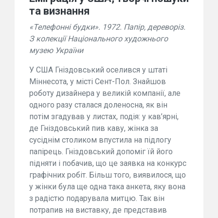
та визнання
«Телефонні будки». 1972. Папір, дереворіз.
З колекції Національного художнього
музею України
У США Гніздовський оселився у штаті
Міннесота, у місті Сент-Пол. Знайшов
роботу дизайнера у великій компанії, але
одного разу сталася доленосна, як він
потім згадував у листах, подія: у кав’ярні,
де Гніздовський пив каву, жінка за
сусіднім столиком впустила на підлогу
папірець. Гніздовський допоміг їй його
підняти і побачив, що це заявка на конкурс
графічних робіт. Більш того, виявилося, що
у жінки була ще одна така анкета, яку вона
з радістю подарувала митцю. Так він
потрапив на виставку, де представив