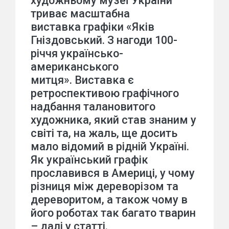
художньому музеї України
триває масштабна
виставка графіки «Яків
Гніздовський. З нагоди 100-
річчя українсько-
американського
митця». Виставка є
ретроспективою графічного
надбання талановитого
художника, який став знаним у
світі та, на жаль, ще досить
мало відомий в рідній Україні.
Як український графік
прославився в Америці, у чому
різниця між дереворізом та
дереворитом, а також чому в
його роботах так багато тварин
– далі у статті.