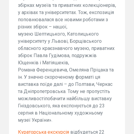
збірках музеїв та приватних колекціонерів,
у архівах та університетах. Тож, експозиція
поповнювалася все новими роботами з
різних збірок – нашої,
музею Шептицького, Католицького
університету у Львові, Борщівського
обласного краєзнавчого музею, приватних
збірок Павла Гудімова, подружжів
Ющенків і Матіяшеків,
Романа Ференцевича, Омеляна Пріцака та
ін. У значно скороченому форматі ця
виставка поїде далі – до Полтави, Черкас
та Дніпропетровська. Тому не пропустіть
можливостіпобачити найбільшу виставку
Гніздовського, яка експонується до 23
серпня в Національному художньому
музеї України».
Кураторська екскурсія
відбудеться 22