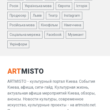
Росія
Українська мова
Європа
Історія
Продюсер
Львів
Театр
Instagram
Російська мова
Кінофільм
Німеччина
Соціальна мережа
Facebook
Музикант
Укрінформ
ART
MISTO
ARTMISTO - культурный портал Киева. События
Киева, афиша, сити-гайд. Культурная жизнь,
актуальная афиша мероприятий Киева, обзоры,
анонсы. Новости культуры, современное
искусство, культурные проекты - на artmisto.net.