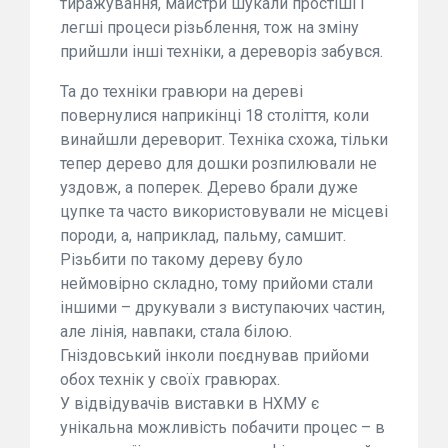
тиражування, майстри шукали простіші і
легші процеси різьблення, тож на зміну
прийшли інші техніки, а дереворіз забувся.
Та до техніки гравюри на дереві
повернулися наприкінці 18 століття, коли
винайшли дереворит. Техніка схожа, тільки
тепер дерево для дошки розпилювали не
уздовж, а поперек. Дерево брали дуже
цупке та часто використовували не місцеві
породи, а, наприклад, пальму, самшит.
Різьбити по такому дереву було
неймовірно складно, тому прийоми стали
іншими – друкували з виступаючих частин,
але лінія, навпаки, стала білою.
Гніздовський інколи поєднував прийоми
обох технік у своїх гравюрах.
У відвідувачів виставки в НХМУ є
унікальна можливість побачити процес – в