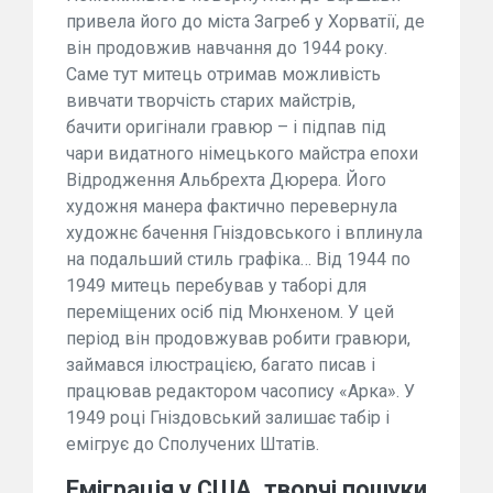
привела його до міста Загреб у Хорватії, де
він продовжив навчання до 1944 року.
Саме тут митець отримав можливість
вивчати творчість старих майстрів,
бачити оригінали гравюр – і підпав під
чари видатного німецького майстра епохи
Відродження Альбрехта Дюрера. Його
художня манера фактично перевернула
художнє бачення Гніздовського і вплинула
на подальший стиль графіка… Від 1944 по
1949 митець перебував у таборі для
переміщених осіб під Мюнхеном. У цей
період він продовжував робити гравюри,
займався ілюстрацією, багато писав і
працював редактором часопису «Арка». У
1949 році Гніздовський залишає табір і
емігрує до Сполучених Штатів.
Еміграція у США, творчі пошуки