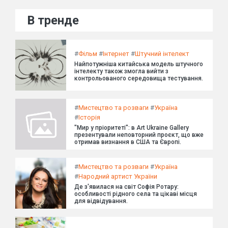
В тренде
#
Фільм
#
Інтернет
#
Штучний інтелект
Найпотужніша китайська модель штучного
інтелекту також змогла вийти з
контрольованого середовища тестування.
#
Мистецтво та розваги
#
Україна
#
Історія
"Мир у пріоритеті": в Art Ukraine Gallery
презентували неповторний проєкт, що вже
отримав визнання в США та Європі.
#
Мистецтво та розваги
#
Україна
#
Народний артист України
Де з'явилася на світ Софія Ротару:
особливості рідного села та цікаві місця
для відвідування.