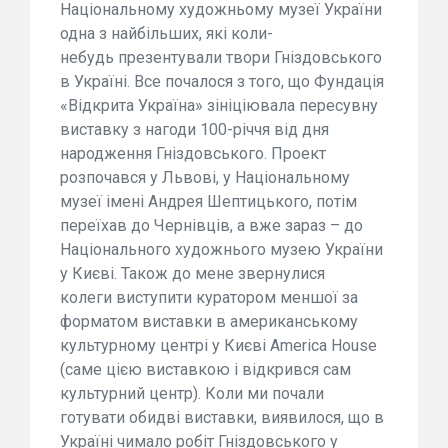
Національному художньому музеї України
одна з найбільших, які коли-
небудь презентували твори Гніздовського
в Україні. Все почалося з того, що Фундація
«Відкрита Україна» зініціювала пересувну
виставку з нагоди 100-річчя від дня
народження Гніздовського. Проект
розпочався у Львові, у Національному
музеї імені Андрея Шептицького, потім
переїхав до Чернівців, а вже зараз – до
Національного художнього музею України
у Києві. Також до мене звернулися
колеги виступити куратором меншої за
форматом виставки в американському
культурному центрі у Києві America House
(саме цією виставкою і відкрився сам
культурний центр). Коли ми почали
готувати обидві виставки, виявилося, що в
Україні чимало робіт Гніздовського у