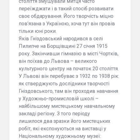
століття змушували митця часто
переїжджати і в такий спосіб розвивати
своє обдарування. Його творчість міцно
пов’язана з Україною, хоча тут він провів
тільки юні роки.
Яків Гніздовський народився в селі
Пилипче на Борщівщині 27 січня 1915
року. Закінчивши гімназію в місті Чортків,
він поїхав до Львова – великого
культурного центру на початок 20 століття.
У Львові він перебуває з 1932 по 1938 рік:
як стверджують дослідники творчості
Гніздовського, там він проходив навчання
у Художньо-промисловій школі –
найбільшому мистецькому навчальному
закладі регіону. З того періоду
лишилося два зразки його мистецьких
робіт, які експонуються на виставці у
Національному художньому музеї: