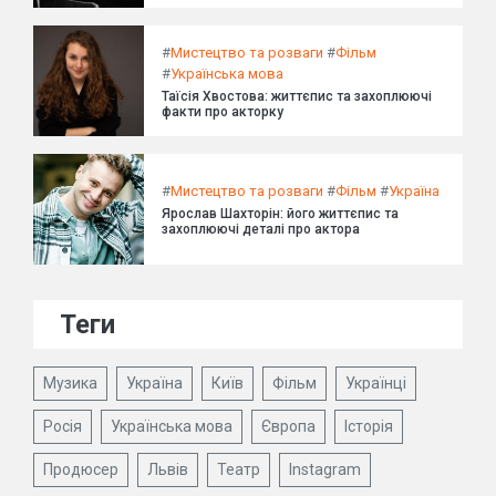
#
Мистецтво та розваги
#
Фільм
#
Українська мова
Таїсія Хвостова: життєпис та захоплюючі
факти про акторку
#
Мистецтво та розваги
#
Фільм
#
Україна
Ярослав Шахторін: його життєпис та
захоплюючі деталі про актора
Теги
Музика
Україна
Київ
Фільм
Українці
Росія
Українська мова
Європа
Історія
Продюсер
Львів
Театр
Instagram