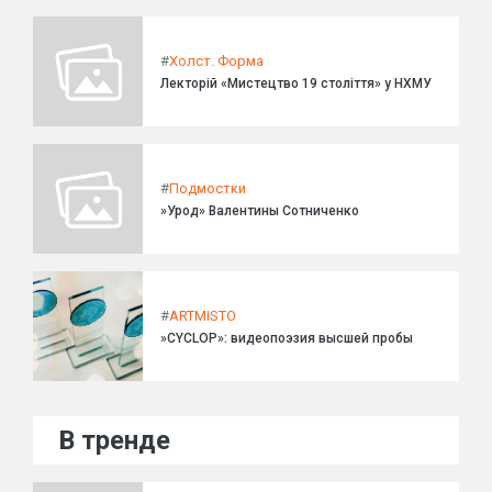
#
Холст. Форма
Лекторій «Мистецтво 19 століття» у НХМУ
#
Подмостки
»Урод» Валентины Сотниченко
#
ARTMISTO
»CYCLOP»: видеопоэзия высшей пробы
В тренде