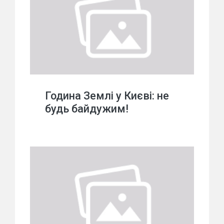
Година Землі у Києві: не
будь байдужим!