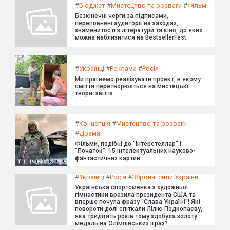
#
Бюджет
#
Мистецтво та розваги
#
Фільм
Безкінечні черги за підписами,
переповнені аудиторії на заходах,
знаменитості з літератури та кіно, до яких
можна наблизитися на BestsellerFest.
#
Українці
#
Реклама
#
Росія
Ми прагнемо реалізувати проект, в якому
сміття перетворюється на мистецькі
твори: звіт із.
#
Концепція
#
Мистецтво та розваги
#
Драма
Фільми, подібні до "Інтерстеллар" і
"Початок": 15 інтелектуальних науково-
фантастичних картин
#
Українці
#
Росія
#
Збройні сили України
Українська спортсменка з художньої
гімнастики вразила президента США та
вперше почула фразу "Слава Україні"! Які
повороти долі спіткали Лілію Подкопаєву,
яка тридцять років тому здобула золоту
медаль на Олімпійських іграх?