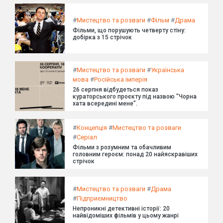
#
Мистецтво та розваги
#
Фільм
#
Драма
Фільми, що порушують четверту стіну:
добірка з 15 стрічок
#
Мистецтво та розваги
#
Українська
мова
#
Російська імперія
26 серпня відбудеться показ
кураторського проєкту під назвою "Чорна
хата всередині мене".
#
Концепція
#
Мистецтво та розваги
#
Серіал
Фільми з розумним та обачливим
головним героєм: понад 20 найяскравіших
стрічок
#
Мистецтво та розваги
#
Драма
#
Підприємництво
Непроникні детективні історії: 20
найвідоміших фільмів у цьому жанрі