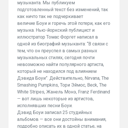
музыканта. Мы публикуем
подготовленный текст без изменений, так
как ничто так не подчеркивает
величие Боуи и горечь этой потери, как его
музыка. Нью-йоркский публицист и
иллюстратор Томас Форгет написал в
одной из биографий музыканта: “В связи с
тем, что он преуспел в самых разных
музыкальных стилях, сегодня почти
невозможно найти популярного артиста,
который не находился под влиянием
Дэвида Боуи”. Действительно, Nirvana, The
Smashing Pumpkins, Тори Эймос, Beck, The
White Stripes, Жанель Монэ, Franz Ferdinand
— вот лишь некоторые из артистов,
исполнявших песни Боуи.
Дэвид Боуи записал 25 студийных
альбомов — все они достойны внимания,
подробно описать их в одной статье, на