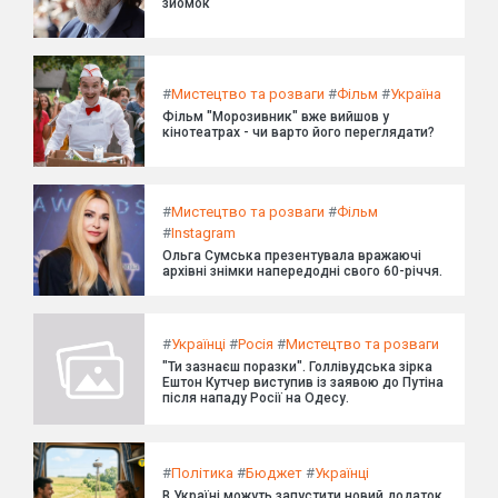
зйомок"
#
Мистецтво та розваги
#
Фільм
#
Україна
Фільм "Морозивник" вже вийшов у
кінотеатрах - чи варто його переглядати?
#
Мистецтво та розваги
#
Фільм
#
Instagram
Ольга Сумська презентувала вражаючі
архівні знімки напередодні свого 60-річчя.
#
Українці
#
Росія
#
Мистецтво та розваги
"Ти зазнаєш поразки". Голлівудська зірка
Ештон Кутчер виступив із заявою до Путіна
після нападу Росії на Одесу.
#
Політика
#
Бюджет
#
Українці
В Україні можуть запустити новий додаток