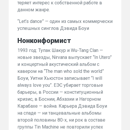
теряет интерес к собственной работе в
данном жанре.
“Let’s dance” — один из самых коммерчески
успешных синглов Дэвида Боуи
Нонконформист
1993 год: Тупак Шакур и Wu-Tang Clan —
новые звезды, Nirvana выпускает “In Utero”
и концертный акустический альбом с
кавером на “The man who sold the world”
Боуи, Уитни Хьюстон записывает “I will
always love you”. ЕЭС убирает торговые
барьеры, в России — конституционный
кризис, в Боснии, Абхазии и Нагорном
Карабахе — война. Карьера Дэвида Боуи
на спаде — ни танцевальные альбомы
второй половины 80-х, ни рок в составе
группы Tin Machine не повторили успех