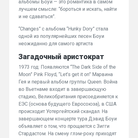
альбомы Боуи — это романтика в самом
лучшем смысле: “бороться и искать, найти
и не сдаваться”.
“Changes” с альбома “Hunky Dory” стала
одной из популярнейших песен Боуи
неожиданно для самого артиста
Загадочный аристократ
1973 год: Появляются “The Dark Side of the
Moon” Pink Floyd, “Let’s get it on” Марвина
Гея и первый альбом группы Queen. Война
во Вьетнаме входит в завершающую
стадию, Великобритания присоединяется к
ЕЭС (основа будущего Евросоюза), в США
происходит Уотергейтский скандал. На
завершающем концерте тура Дэвид Боуи
объявляет о том, что прощается с Зигги
Стардастом. На смену глэм-року приходят