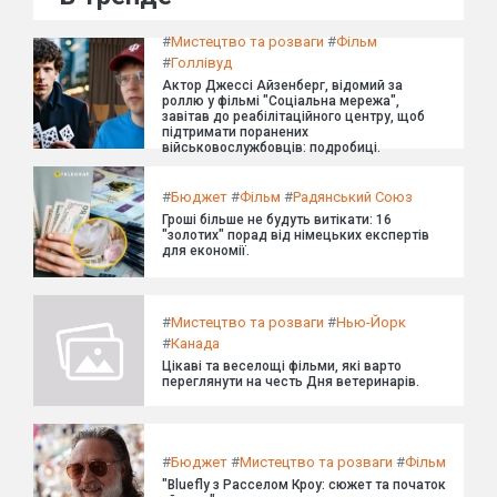
#
Мистецтво та розваги
#
Фільм
#
Голлівуд
Актор Джессі Айзенберг, відомий за
роллю у фільмі "Соціальна мережа",
завітав до реабілітаційного центру, щоб
підтримати поранених
військовослужбовців: подробиці.
#
Бюджет
#
Фільм
#
Радянський Союз
Гроші більше не будуть витікати: 16
"золотих" порад від німецьких експертів
для економії.
#
Мистецтво та розваги
#
Нью-Йорк
#
Канада
Цікаві та веселощі фільми, які варто
переглянути на честь Дня ветеринарів.
#
Бюджет
#
Мистецтво та розваги
#
Фільм
"Bluefly з Расселом Кроу: сюжет та початок