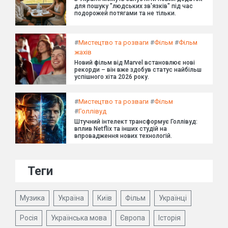
для пошуку "людських зв'язків" під час
подорожей потягами та не тільки.
#
Мистецтво та розваги
#
Фільм
#
Фільм
жахів
Новий фільм від Marvel встановлює нові
рекорди – він вже здобув статус найбільш
успішного хіта 2026 року.
#
Мистецтво та розваги
#
Фільм
#
Голлівуд
Штучний інтелект трансформує Голлівуд:
вплив Netflix та інших студій на
впровадження нових технологій.
Теги
Музика
Україна
Київ
Фільм
Українці
Росія
Українська мова
Європа
Історія