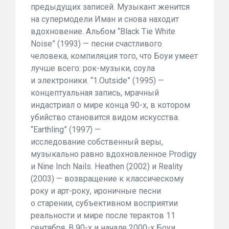
предыдущих записей. Музыкант женится
на супермодели Иман и снова находит
вдохновение. Альбом “Black Tie White
Noise” (1993) — песни счастливого
человека, компиляция того, что Боуи умеет
лучше всего: рок-музыки, соула
и электроники. “1.Outside” (1995) —
концептуальная запись, мрачный
индастриал о мире конца 90-х, в котором
убийство становится видом искусства.
“Earthling” (1997) —
исследование собственный веры,
музыкально равно вдохновленное Prodigy
и Nine Inch Nails. Heathen (2002) и Reality
(2003) — возвращение к классическому
року и арт-року, ироничные песни
о старении, субъективном восприятии
реальности и мире после терактов 11
сентября. В 90-х и начале 2000-х Боуи