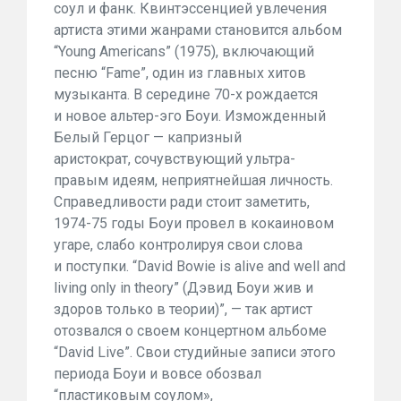
соул и фанк. Квинтэссенцией увлечения
артиста этими жанрами становится альбом
“Young Americans” (1975), включающий
песню “Fame”, один из главных хитов
музыканта. В середине 70-х рождается
и новое альтер-эго Боуи. Изможденный
Белый Герцог — капризный
аристократ, сочувствующий ультра-
правым идеям, неприятнейшая личность.
Справедливости ради стоит заметить,
1974-75 годы Боуи провел в кокаиновом
угаре, слабо контролируя свои слова
и поступки. “David Bowie is alive and well and
living only in theory” (Дэвид Боуи жив и
здоров только в теории)”, — так артист
отозвался о своем концертном альбоме
“David Live”. Свои студийные записи этого
периода Боуи и вовсе обозвал
“пластиковым соулом»,