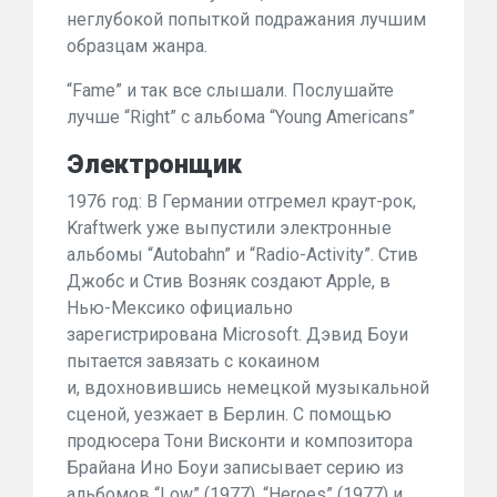
неглубокой попыткой подражания лучшим
образцам жанра.
“Fame” и так все слышали. Послушайте
лучше “Right” с альбома “Young Americans”
Электронщик
1976 год: В Германии отгремел краут-рок,
Kraftwerk уже выпустили электронные
альбомы “Autobahn” и “Radio-Activity”. Стив
Джобс и Стив Возняк создают Apple, в
Нью-Мексико официально
зарегистрирована Microsoft. Дэвид Боуи
пытается завязать с кокаином
и, вдохновившись немецкой музыкальной
сценой, уезжает в Берлин. С помощью
продюсера Тони Висконти и композитора
Брайана Ино Боуи записывает серию из
альбомов “Low” (1977), “Heroes” (1977) и