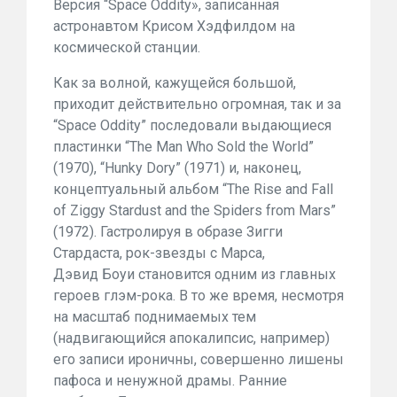
Версия “Space Oddity», записанная
астронавтом Крисом Хэдфилдом на
космической станции.
Как за волной, кажущейся большой,
приходит действительно огромная, так и за
“Space Oddity” последовали выдающиеся
пластинки “The Man Who Sold the World”
(1970), “Hunky Dory” (1971) и, наконец,
концептуальный альбом “The Rise and Fall
of Ziggy Stardust and the Spiders from Mars”
(1972). Гастролируя в образе Зигги
Стардаста, рок-звезды с Марса,
Дэвид Боуи становится одним из главных
героев глэм-рока. В то же время, несмотря
на масштаб поднимаемых тем
(надвигающийся апокалипсис, например)
его записи ироничны, совершенно лишены
пафоса и ненужной драмы. Ранние