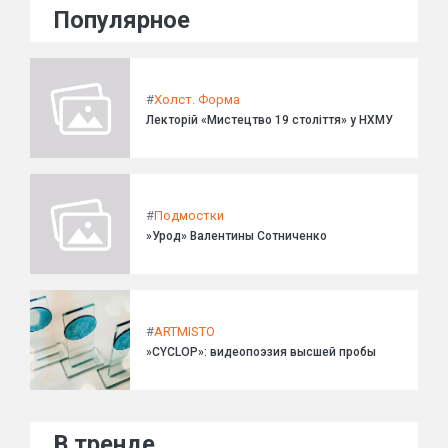
Популярное
#
Холст. Форма
Лекторій «Мистецтво 19 століття» у НХМУ
#
Подмостки
»Урод» Валентины Сотниченко
#
ARTMISTO
»CYCLOP»: видеопоэзия высшей пробы
В тренде