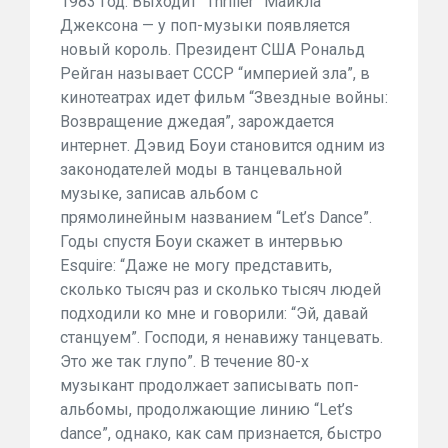
1983 год: Выходит “Thriller” Майкла
Джексона — у поп-музыки появляется
новый король. Президент США Рональд
Рейган называет СССР “империей зла”, в
кинотеатрах идет фильм “Звездные войны:
Возвращение джедая”, зарождается
интернет. Дэвид Боуи становится одним из
законодателей моды в танцевальной
музыке, записав альбом с
прямолинейным названием “Let’s Dance”.
Годы спустя Боуи скажет в интервью
Esquire: “Даже не могу представить,
сколько тысяч раз и сколько тысяч людей
подходили ко мне и говорили: “Эй, давай
станцуем”. Господи, я ненавижу танцевать.
Это же так глупо”. В течение 80-х
музыкант продолжает записывать поп-
альбомы, продолжающие линию “Let’s
dance”, однако, как сам признается, быстро