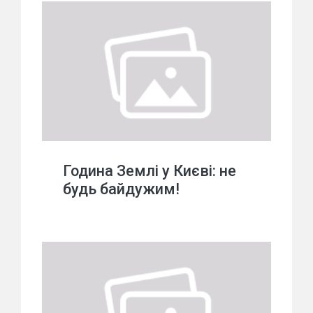
Година Землі у Києві: не
будь байдужим!