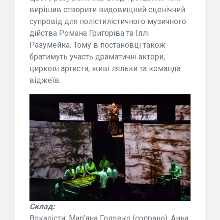
вирішив створити видовищний сценічний
супровід для полістилістичного музичного
дійства Романа Григоріва та Іллі
Разумейка. Тому в постановці також
братимуть участь драматичні актори,
циркові артисти, живі ляльки та команда
віджеїв.
Склад:
Вокалісти: Мар’яна Головко (сопрано), Анна