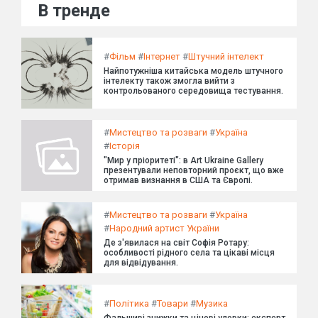
В тренде
#
Фільм
#
Інтернет
#
Штучний інтелект
Найпотужніша китайська модель штучного
інтелекту також змогла вийти з
контрольованого середовища тестування.
#
Мистецтво та розваги
#
Україна
#
Історія
"Мир у пріоритеті": в Art Ukraine Gallery
презентували неповторний проєкт, що вже
отримав визнання в США та Європі.
#
Мистецтво та розваги
#
Україна
#
Народний артист України
Де з'явилася на світ Софія Ротару:
особливості рідного села та цікаві місця
для відвідування.
#
Політика
#
Товари
#
Музика