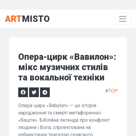
ART
MISTO
Опера-цирк «Вавилон»:
мікс музичних стилів
та вокальної техніки
#
TOP
Опера-цирк «Babylon» — це історія
народження та смерті метафоричної
«башти». Біблійна легенда про конфлікт
людини і Бога, спроектована на
урбаністичну трагедію сучасного