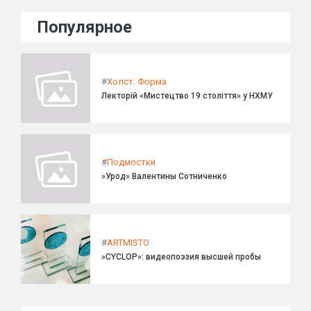
Популярное
#
Холст. Форма
Лекторій «Мистецтво 19 століття» у НХМУ
#
Подмостки
»Урод» Валентины Сотниченко
#
ARTMISTO
»CYCLOP»: видеопоэзия высшей пробы