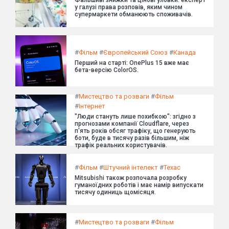
Фальшиві знижки та цінові уловки: експерт
у галузі права розповів, яким чином
супермаркети обманюють споживачів.
#
Фільм
#
Європейський Союз
#
Канада
Перший на старті: OnePlus 15 вже має
бета-версію ColorOS.
#
Мистецтво та розваги
#
Фільм
#
Інтернет
"Люди стануть лише похибкою": згідно з
прогнозами компанії Cloudflare, через
п'ять років обсяг трафіку, що генерують
боти, буде в тисячу разів більшим, ніж
трафік реальних користувачів.
#
Фільм
#
Штучний інтелект
#
Техас
Mitsubishi також розпочала розробку
гуманоїдних роботів і має намір випускати
тисячу одиниць щомісяця.
#
Мистецтво та розваги
#
Фільм