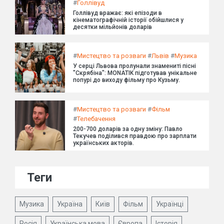
#
Голлівуд
Голлівуд вражає: які епізоди в
кінематографічній історії обійшлися у
десятки мільйонів доларів
#
Мистецтво та розваги
#
Львів
#
Музика
У серці Львова пролунали знамениті пісні
"Скрябіна": MONATIK підготував унікальне
попурі до виходу фільму про Кузьму.
#
Мистецтво та розваги
#
Фільм
#
Телебачення
200-700 доларів за одну зміну: Павло
Текучев поділився правдою про зарплати
українських акторів.
Теги
Музика
Україна
Київ
Фільм
Українці
Росія
Українська мова
Європа
Історія