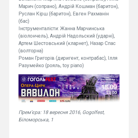
Марич (сопрано), Андрій Кошман (баритон),
Руслан Кірш (баритон), Евген Рахманін
(бас)
Інструменталісти: Жанна Марчинська
(віолончель), Андрій Надольский (ударні),
Артем Шестовський (кларнет), Назар Спас
(волторна)
Роман Григорів (диригент, контрабас), Ілля
Разумейко (рояль, toy piano)
Прем’єра: 18 вересня 2016, Gogolfest,
Біломорська, 1