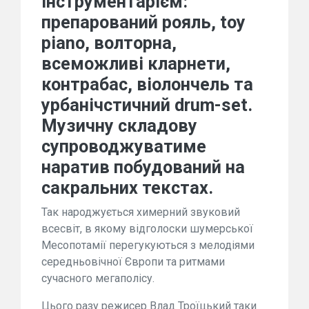
інструментарієм:
препарований рояль, toy
piano, волторна,
всеможливі кларнети,
контрабас, віолончель та
урбанічстичний drum-set.
Музичну складову
супроводжуватиме
наратив побудований на
сакральних текстах.
Так народжується химерний звуковий
всесвіт, в якому відголоски шумерської
Месопотамії перегукуються з мелодіями
середньовічної Європи та ритмами
сучасного мегаполісу.
Цього разу режисер Влад Троїцький таки