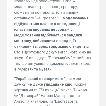
ігровому йде реконструкція або ж
моделювання реальності, простору,
сюжетів та контекстів, то у випадку
останнього “не ігрового” —
моделювання
відбувається власне в середовищі
існування вибраних персонажів,
моделювання відбувається завдяки
монтажу, вибиранням епізодів, їх
стиковки та, зрештою, зміною акцентів
.
Сто відсоткового документального кіно не
існує. У випадку з “Перемир’ям” — вийшло
так, що він успішно демонструється також
в галереях та музеях.
“Український експеримент”, на мою
думку, не дуже глядацьке кіно.
Кожна
картина чи то “70 вулиць” Макса Лижова,
чи “Дивокрай” Наташі Машарової та
Анатолія Ульянова, чи “Цвєтаєвої та