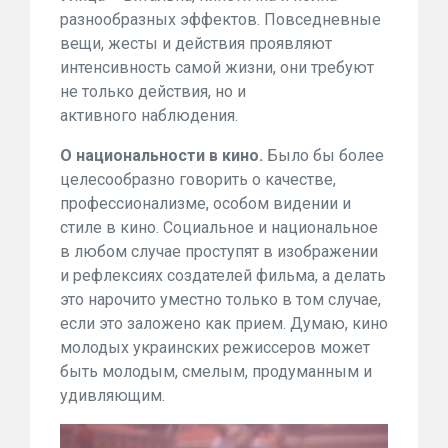
разнообразных эффектов. Повседневные
вещи, жесты и действия проявляют
интенсивность самой жизни, они требуют
не только действия, но и
активного наблюдения.
О национальности в кино.
Было бы более
целесообразно говорить о качестве,
профессионализме, особом видении и
стиле в кино. Социальное и национальное
в любом случае проступят в изображении
и рефлексиях создателей фильма, а делать
это нарочито уместно только в том случае,
если это заложено как прием. Думаю, кино
молодых украинских режиссеров может
быть молодым, смелым, продуманным и
удивляющим.