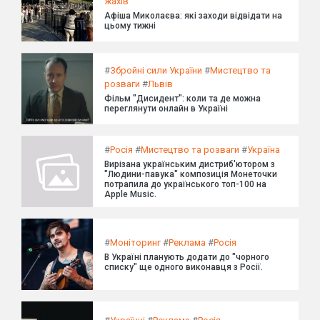
жахів
Афіша Миколаєва: які заходи відвідати на
цьому тижні
#
Збройні сили України
#
Мистецтво та
розваги
#
Львів
Фільм "Дисидент": коли та де можна
переглянути онлайн в Україні
#
Росія
#
Мистецтво та розваги
#
Україна
Вирізана українським дистриб'ютором з
"Людини-павука" композиція Монеточки
потрапила до українського топ-100 на
Apple Music.
#
Моніторинг
#
Реклама
#
Росія
В Україні планують додати до "чорного
списку" ще одного виконавця з Росії.