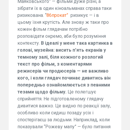
Маяковського” — фільми дуже різні, а
зібрати їх в один кіноальманах справа таки
ризикована. “
86прокат”
ризикує — і в
цьому їхня крутість. Але знову ж таки про
кожен фільм глядачам потрібно
розповідати окремо, аби було розуміння
контексту.
В ідеалі у мене така картинка в
голові, музейна: висить п’ять екранів у
темному залі, біля кожного розлогий
текст про фільм, з коментарями
режисерів чи продюсерів — не важливо
кого, і коли глядач починає дивитись він
попередньо ознайомлюється з певними
тезами щодо фільму.
Це полегшує
сприйняття. Не підготовленому глядачу
дивитися важко. Це видно по реакції залу,
особливо коли сидиш позаду усіх і
спостерігаєш за людьми. Наприклад, коли
показували “Рожеву мапу” — було питання