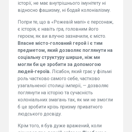
історії, не має внутрішнього імунітету ні
відносно фашизму, ні бодай колоніалізму.
Попри те, що в «Рожевій мапі» є персонаж,
є історія, є навіть гра, головним його
героєм, як ви влучно зазначили, є місто.
Власне місто-головний герой
і є тим
предметом, який дозволяє поглянути на
соціальну структуру ширше, ніж ми
могли би це зробити за допомогою
людей-героїв.
Лісабон, який грає у фільмі
роль частково самого себе, частково
узагальненої столиці імперії, — дозволяє
поглянути на історію та сучасність
колоніальних змагань так, як ми не змогли
б це зробити крізь призму приватного
людського досвіду.
Крім того, я був дуже вражений, коли