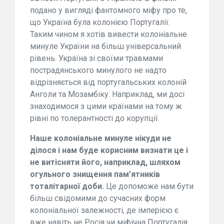
подано у вигляді фантомного міфу про те,
що Україна була колонією Португалії.
Таким чином я хотів вивести колоніальне
минуле України на більш універсальний
рівень. Україна зі своїми травмами
пострадянського минулого не надто
відрізняється від португальських колоній
Анголи та Мозамбіку. Наприклад, ми досі
знаходимося з цими країнами на тому ж
рівні по толерантності до корупції.
Наше колоніальне минуле нікуди не
ділося і нам буде корисним визнати це і
не витісняти його, наприклад, шляхом
огульного знищення пам’ятників
тоталітарної доби.
Це допоможе нам бути
більш свідомими до сучасних форм
колоніальної залежності, де імперією є
вже навіть не Росія чи міфічна Португалія,