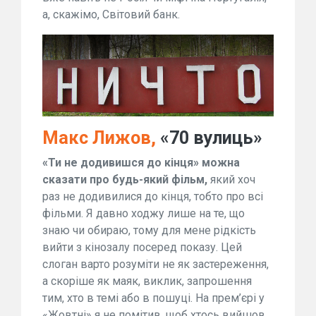
а, скажімо, Світовий банк.
Макс Лижов,
«70 вулиць»
«Ти не додивишся до кінця» можна
сказати про будь-який фільм,
який хоч
раз не додивилися до кінця, тобто про всі
фільми. Я давно ходжу лише на те, що
знаю чи обираю, тому для мене рідкість
вийти з кінозалу посеред показу. Цей
слоган варто розуміти не як застереження,
а скоріше як маяк, виклик, запрошення
тим, хто в темі або в пошуці. На прем’єрі у
«Жовтні» я не помітив, щоб хтось вийшов