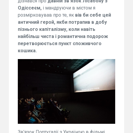
дізнався про
давній зв’язок Лісабону з
Одіссеєм,
і мандруючи в містом я
розмірковував про те, як
вів би себе цей
античний герой, якби потрапив в добу
пізнього капіталізму, коли навіть
найбільш чиста і романтична подорож
перетворюється пункт споживчого
кошика.
Зв’язок Португалії з Україною в фільмі