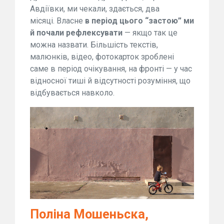
Авдіївки, ми чекали, здається, два
місяці. Власне
в період цього “застою” ми
й почали рефлексувати
— якщо так це
можна назвати. Більшість текстів,
малюнків, відео, фотокарток зроблені
саме в період очікування, на фронті — у час
відносної тиші й відсутності розуміння, що
відбувається навколо.
Поліна Мошеньска,