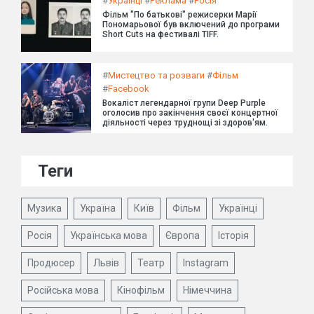
#
Українці
#
Реклама
#
Росія
Фільм "По батькові" режисерки Марії
Пономарьової був включений до програми
Short Cuts на фестивалі TIFF.
#
Мистецтво та розваги
#
Фільм
#
Facebook
Вокаліст легендарної групи Deep Purple
оголосив про закінчення своєї концертної
діяльності через труднощі зі здоров'ям.
Теги
Музика
Україна
Київ
Фільм
Українці
Росія
Українська мова
Європа
Історія
Продюсер
Львів
Театр
Instagram
Російська мова
Кінофільм
Німеччина