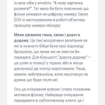
із залу ніби у вічність: “А чому картинка
розмита?”. Тут мало би бути пояснення, що
фільм знімався на цифрову камеру Canon
EOS із застосуванням в роботі об’єктиву
принципу камери-обскуру
Мене цікавила тиша, запах і дорога
додому.
Це такі асоціативні запитання на
які в кожного бійця були свої відповіді.
Зрозуміло, що запах ми не змогли би
передати. Для більшості “дорога додому” —
це шлях в позиції у підвал, або в місце
дислокації де хлопці відпочивали. Тиша,
казали, найстрашніша, вона наштовхує на
думки, що буде після неї.
Ось це очікування власне і стало головним
мотивом фільму. Найкраще очікування
передавати в суб’єктивному ключі: це і