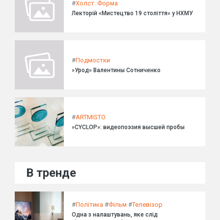
#
Холст. Форма
Лекторій «Мистецтво 19 століття» у НХМУ
#
Подмостки
»Урод» Валентины Сотниченко
#
ARTMISTO
»CYCLOP»: видеопоэзия высшей пробы
В тренде
#
Політика
#
Фільм
#
Телевізор
Одна з налаштувань, яке слід