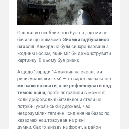
Основною особливістю було те, що ми не
бачили що знімаємо.
Зйомки відбувалися
наосліп.
Камера не була синхронізована з
жодним носієм, який міг би демонструвати
картинку. В цьому був ризик.
А щодо “заради 14 хвилин на екрані, ви
ризикували життям” — то варто сказати, що
ми їхали воювати, а не рефлексувати над
темою війни
, проте потрапили в момент,
коли добровольчі батальйони стали не
потрібні українській державі, час
незрозумілих тяганин і сидіння на базах по
казармах наштовхував на різні
думки. Свого виїзду на фронт, в район