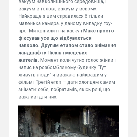
вакуум навколишнього середовища, і
вакуум в голові, вакуум у всьому.
Найкраще з цим справилася б тільки
маленька камера, у даному випадку гоу-
про. Ми кріпили її на каску і
Макс просто
фіксував усе що відбувається
навколо. Другим етапом стало знімання
ландшафту Пісків і місцевих
жителів.
Момент коли чутно голос жінки і
напис на розбомбленому будинку “Тут
живуть люди” я вважаю найкращим у
фільмі. Третій етап — дати хлопцям самим
знімати: себе, побратимів, якісь речі, що
важливі для них.