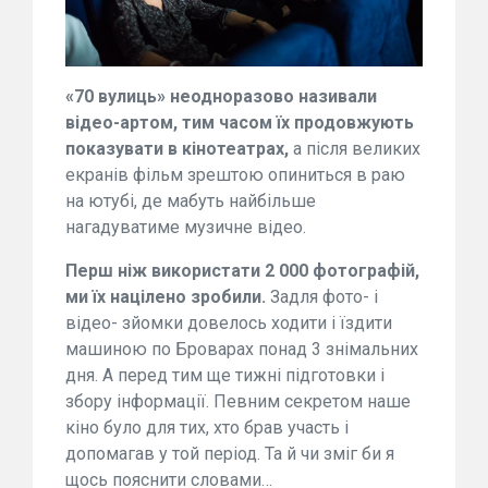
«70 вулиць» неодноразово називали
відео-артом, тим часом їх продовжують
показувати в кінотеатрах,
а після великих
екранів фільм зрештою опиниться в раю
на ютубі, де мабуть найбільше
нагадуватиме музичне відео.
Перш ніж використати 2 000 фотографій,
ми їх націлено зробили.
Задля фото- і
відео- зйомки довелось ходити і їздити
машиною по Броварах понад 3 знімальних
дня. А перед тим ще тижні підготовки і
збору інформації. Певним секретом наше
кіно було для тих, хто брав участь і
допомагав у той період. Та й чи зміг би я
щось пояснити словами…