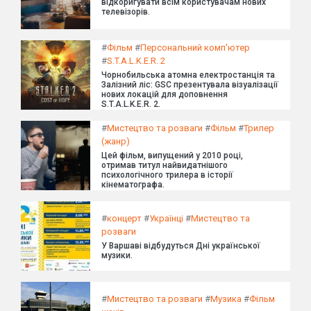
відкоригувати всім користувачам нових
телевізорів.
#
Фільм
#
Персональний комп'ютер
#
S.T.A.L.K.E.R. 2
Чорнобильська атомна електростанція та
Залізний ліс: GSC презентувала візуалізації
нових локацій для доповнення
S.T.A.L.K.E.R. 2.
#
Мистецтво та розваги
#
Фільм
#
Трилер
(жанр)
Цей фільм, випущений у 2010 році,
отримав титул найвидатнішого
психологічного трилера в історії
кінематографа.
#
концерт
#
Українці
#
Мистецтво та
розваги
У Варшаві відбудуться Дні української
музики.
#
Мистецтво та розваги
#
Музика
#
Фільм