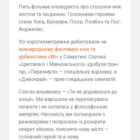
Пять фільмів оповідають про стосунки між
містом та людиною. Головними героями
стали: Київ, Бровари, Піски, Лісабон та Лос-
Анджелес.
Усі короткометражки дебютували на
міжнародному фестивалі кіно та
урбаністики «86»
у Славутичі. Стрічка
«Цвєтаєвої і Маяковського» здобула гран-
прі, «Перемир’я» — спеціальну відзнаку, а
«Дивокрай» — приз глядацьких симпатій.
Слоган альманаху — «Ти не додивишся до
кінця». Ми вирішили не переписувати
сюжети і не копатись у філософських
матеріях. Натомість ми поговорили з
режисерами і попросили їх розкрити
секрет зйомок, пояснити чому місто —
головний герой та в чому